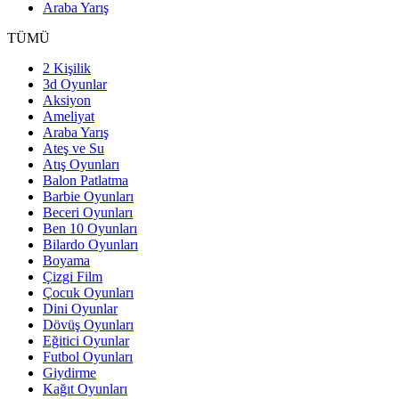
Araba Yarış
TÜMÜ
2 Kişilik
3d Oyunlar
Aksiyon
Ameliyat
Araba Yarış
Ateş ve Su
Atış Oyunları
Balon Patlatma
Barbie Oyunları
Beceri Oyunları
Ben 10 Oyunları
Bilardo Oyunları
Boyama
Çizgi Film
Çocuk Oyunları
Dini Oyunlar
Dövüş Oyunları
Eğitici Oyunlar
Futbol Oyunları
Giydirme
Kağıt Oyunları