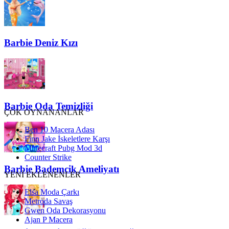
Barbie Deniz Kızı
Barbie Oda Temizliği
ÇOK OYNANANLAR
Ben 10 Macera Adası
Finn Jake İskeletlere Karşı
Minecraft Pubg Mod 3d
Counter Strike
Barbie Bademcik Ameliyatı
YENİ EKLENENLER
Elsa Moda Çarkı
Metroda Savaş
Gwen Oda Dekorasyonu
Ajan P Macera