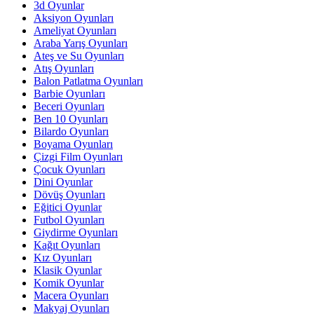
3d Oyunlar
Aksiyon Oyunları
Ameliyat Oyunları
Araba Yarış Oyunları
Ateş ve Su Oyunları
Atış Oyunları
Balon Patlatma Oyunları
Barbie Oyunları
Beceri Oyunları
Ben 10 Oyunları
Bilardo Oyunları
Boyama Oyunları
Çizgi Film Oyunları
Çocuk Oyunları
Dini Oyunlar
Dövüş Oyunları
Eğitici Oyunlar
Futbol Oyunları
Giydirme Oyunları
Kağıt Oyunları
Kız Oyunları
Klasik Oyunlar
Komik Oyunlar
Macera Oyunları
Makyaj Oyunları