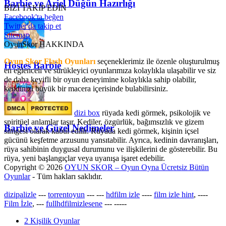
Barbie ve Ariel Düğün Hazırlığı
BİZİ TAKİP EDİN
Facebook'ta beğen
Twitter'da takip et
Sitemap
OyunSkor HAKKINDA
Oyun Skor Flash Oyunları
seçeneklerimiz ile özenle oluşturulmuş
Hostes Barbie
en eğlenceli ve sürükleyici oyunlarımıza kolaylıkla ulaşabilir ve siz
de daha keyifli bir oyun deneyimine kolaylıkla sahip olabilir,
kendinizi büyük bir macera içerisinde bulabilirsiniz.
dizi box
rüyada kedi görmek​, psikolojik ve
spiritüel anlamlar taşır. Kediler, özgürlük, bağımsızlık ve gizem
Barbie ve Güzel Nedimeler
simgesi olarak kabul edilir. Rüyada kedi görmek, kişinin içsel
gücünü keşfetme arzusunu yansıtabilir. Ayrıca, kedinin davranışları,
rüya sahibinin duygusal durumunu ve ilişkilerini de gösterebilir. Bu
rüya, yeni başlangıçlar veya uyanışa işaret edebilir.
Copyright © 2026
OYUN SKOR – Oyun Oyna Ücretsiz Bütün
Oyunlar
- Tüm hakları saklıdır.
dizipalizle
---
torrentoyun
---
---
hdfilm izle
----
film izle hint
, ----
Film İzle
, ---
fullhdfilmizlesene
---
-----
2 Kişilik Oyunlar