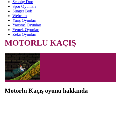
Scooby Doo
Spor Oyunları
Sünger Bob
Webcam
Yarış Oyunları
Yarışma Oyunları
Yemek Oyunları
Zeka Oyunları
MOTORLU KAÇIŞ
Motorlu Kaçış oyunu hakkında