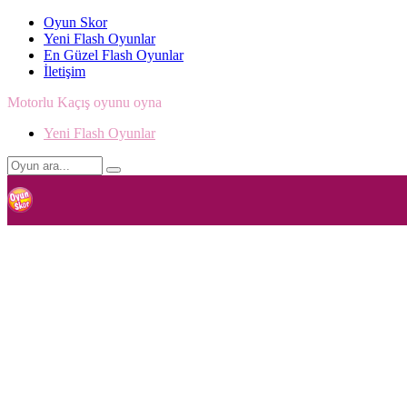
Oyun Skor
Yeni Flash Oyunlar
En Güzel Flash Oyunlar
İletişim
Motorlu Kaçış oyunu oyna
Yeni Flash Oyunlar