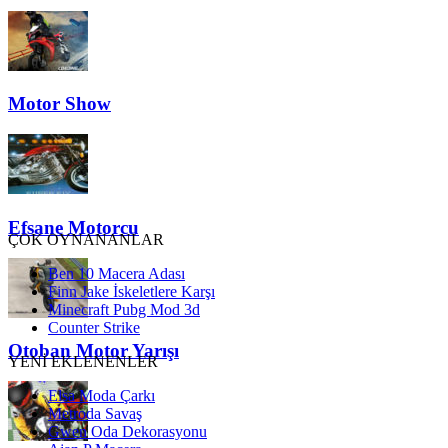
Motor Show
Efsane Motorcu
ÇOK OYNANANLAR
Ben 10 Macera Adası
Finn Jake İskeletlere Karşı
Minecraft Pubg Mod 3d
Counter Strike
Otoban Motor Yarışı
YENİ EKLENENLER
Elsa Moda Çarkı
Metroda Savaş
Gwen Oda Dekorasyonu