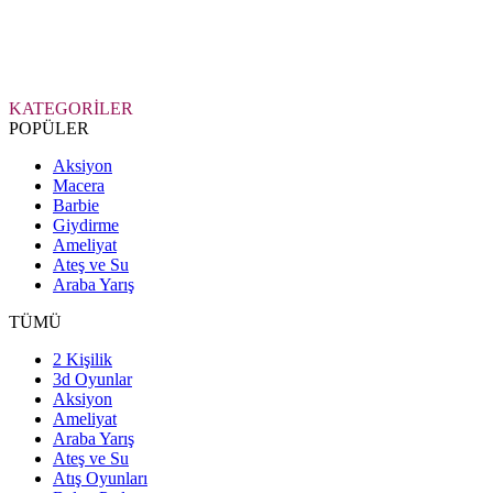
KATEGORİLER
POPÜLER
Aksiyon
Macera
Barbie
Giydirme
Ameliyat
Ateş ve Su
Araba Yarış
TÜMÜ
2 Kişilik
3d Oyunlar
Aksiyon
Ameliyat
Araba Yarış
Ateş ve Su
Atış Oyunları