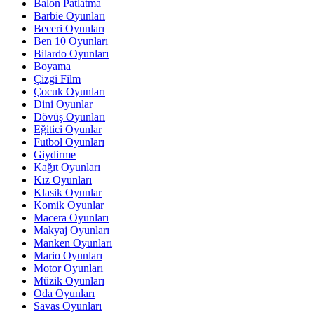
Balon Patlatma
Barbie Oyunları
Beceri Oyunları
Ben 10 Oyunları
Bilardo Oyunları
Boyama
Çizgi Film
Çocuk Oyunları
Dini Oyunlar
Dövüş Oyunları
Eğitici Oyunlar
Futbol Oyunları
Giydirme
Kağıt Oyunları
Kız Oyunları
Klasik Oyunlar
Komik Oyunlar
Macera Oyunları
Makyaj Oyunları
Manken Oyunları
Mario Oyunları
Motor Oyunları
Müzik Oyunları
Oda Oyunları
Savas Oyunları