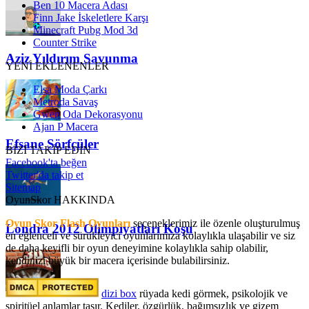
Ben 10 Macera Adası
Finn Jake İskeletlere Karşı
Minecraft Pubg Mod 3d
Counter Strike
Aziz Yıldırım Savunma
YENİ EKLENENLER
Elsa Moda Çarkı
Metroda Savaş
Gwen Oda Dekorasyonu
Ajan P Macera
Efsane Sörfçüler
BİZİ TAKİP EDİN
Facebook'ta beğen
Twitter'da takip et
Sitemap
OyunSkor HAKKINDA
Oyun Skor Flash Oyunları
seçeneklerimiz ile özenle oluşturulmuş
Londra 2012 Olimpiyatları Koşu
en eğlenceli ve sürükleyici oyunlarımıza kolaylıkla ulaşabilir ve siz
de daha keyifli bir oyun deneyimine kolaylıkla sahip olabilir,
kendinizi büyük bir macera içerisinde bulabilirsiniz.
dizi box
rüyada kedi görmek​, psikolojik ve
spiritüel anlamlar taşır. Kediler, özgürlük, bağımsızlık ve gizem