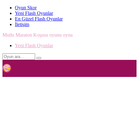
Oyun Skor
Yeni Flash Oyunlar
En Güzel Flash Oyunlar
İletişim
Mutlu Maraton Koşusu oyunu oyna
Yeni Flash Oyunlar