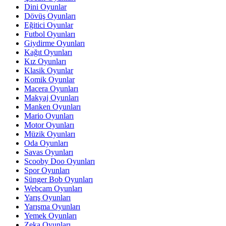
Dini Oyunlar
Dövüş Oyunları
Eğitici Oyunlar
Futbol Oyunları
Giydirme Oyunları
Kağıt Oyunları
Kız Oyunları
Klasik Oyunlar
Komik Oyunlar
Macera Oyunları
Makyaj Oyunları
Manken Oyunları
Mario Oyunları
Motor Oyunları
Müzik Oyunları
Oda Oyunları
Savas Oyunları
Scooby Doo Oyunları
Spor Oyunları
Sünger Bob Oyunları
Webcam Oyunları
Yarış Oyunları
Yarışma Oyunları
Yemek Oyunları
Zeka Oyunları