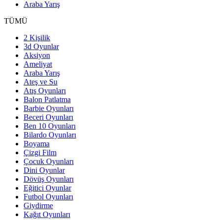
Araba Yarış
TÜMÜ
2 Kişilik
3d Oyunlar
Aksiyon
Ameliyat
Araba Yarış
Ateş ve Su
Atış Oyunları
Balon Patlatma
Barbie Oyunları
Beceri Oyunları
Ben 10 Oyunları
Bilardo Oyunları
Boyama
Çizgi Film
Çocuk Oyunları
Dini Oyunlar
Dövüş Oyunları
Eğitici Oyunlar
Futbol Oyunları
Giydirme
Kağıt Oyunları