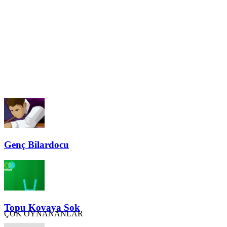
Genç Bilardocu
Topu Kovaya Sok
ÇOK OYNANANLAR