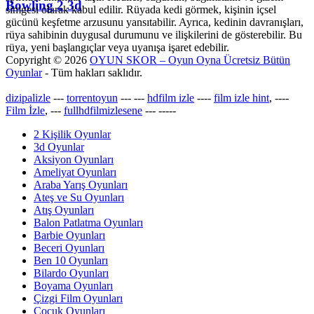
Bowling 2 3d
simgesi olarak kabul edilir. Rüyada kedi görmek, kişinin içsel
gücünü keşfetme arzusunu yansıtabilir. Ayrıca, kedinin davranışları,
rüya sahibinin duygusal durumunu ve ilişkilerini de gösterebilir. Bu
rüya, yeni başlangıçlar veya uyanışa işaret edebilir.
Copyright © 2026
OYUN SKOR – Oyun Oyna Ücretsiz Bütün
Oyunlar
- Tüm hakları saklıdır.
dizipalizle
---
torrentoyun
---
---
hdfilm izle
----
film izle hint
, ----
Film İzle
, ---
fullhdfilmizlesene
---
-----
2 Kişilik Oyunlar
3d Oyunlar
Aksiyon Oyunları
Ameliyat Oyunları
Araba Yarış Oyunları
Ateş ve Su Oyunları
Atış Oyunları
Balon Patlatma Oyunları
Barbie Oyunları
Beceri Oyunları
Ben 10 Oyunları
Bilardo Oyunları
Boyama Oyunları
Çizgi Film Oyunları
Çocuk Oyunları