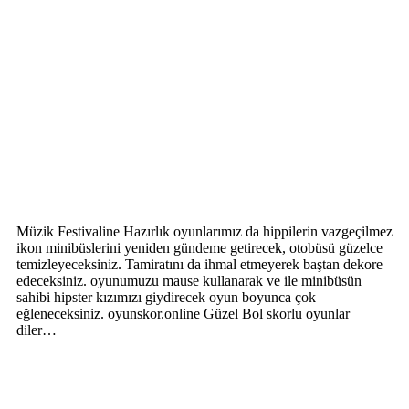
Müzik Festivaline Hazırlık oyunlarımız da hippilerin vazgeçilmez
ikon minibüslerini yeniden gündeme getirecek, otobüsü güzelce
temizleyeceksiniz. Tamiratını da ihmal etmeyerek baştan dekore
edeceksiniz. oyunumuzu mause kullanarak ve ile minibüsün
sahibi hipster kızımızı giydirecek oyun boyunca çok
eğleneceksiniz. oyunskor.online Güzel Bol skorlu oyunlar
diler…