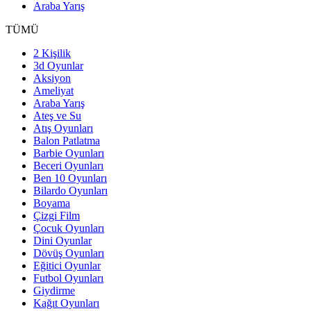
Araba Yarış
TÜMÜ
2 Kişilik
3d Oyunlar
Aksiyon
Ameliyat
Araba Yarış
Ateş ve Su
Atış Oyunları
Balon Patlatma
Barbie Oyunları
Beceri Oyunları
Ben 10 Oyunları
Bilardo Oyunları
Boyama
Çizgi Film
Çocuk Oyunları
Dini Oyunlar
Dövüş Oyunları
Eğitici Oyunlar
Futbol Oyunları
Giydirme
Kağıt Oyunları