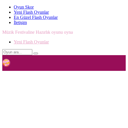
Oyun Skor
Yeni Flash Oyunlar
En Güzel Flash Oyunlar
İletişim
Müzik Festivaline Hazırlık oyunu oyna
Yeni Flash Oyunlar