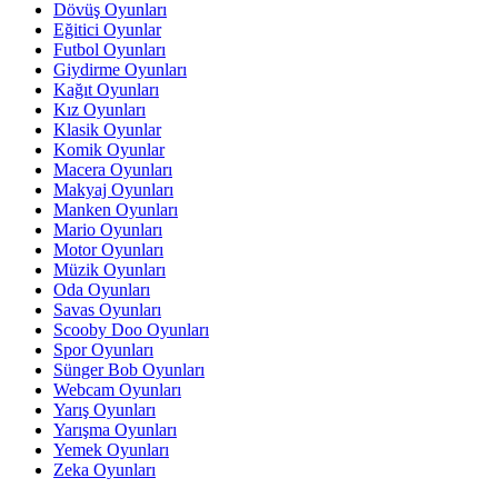
Dövüş Oyunları
Eğitici Oyunlar
Futbol Oyunları
Giydirme Oyunları
Kağıt Oyunları
Kız Oyunları
Klasik Oyunlar
Komik Oyunlar
Macera Oyunları
Makyaj Oyunları
Manken Oyunları
Mario Oyunları
Motor Oyunları
Müzik Oyunları
Oda Oyunları
Savas Oyunları
Scooby Doo Oyunları
Spor Oyunları
Sünger Bob Oyunları
Webcam Oyunları
Yarış Oyunları
Yarışma Oyunları
Yemek Oyunları
Zeka Oyunları