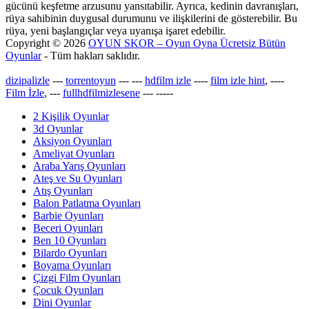
gücünü keşfetme arzusunu yansıtabilir. Ayrıca, kedinin davranışları,
rüya sahibinin duygusal durumunu ve ilişkilerini de gösterebilir. Bu
rüya, yeni başlangıçlar veya uyanışa işaret edebilir.
Copyright © 2026
OYUN SKOR – Oyun Oyna Ücretsiz Bütün
Oyunlar
- Tüm hakları saklıdır.
dizipalizle
---
torrentoyun
---
---
hdfilm izle
----
film izle hint
, ----
Film İzle
, ---
fullhdfilmizlesene
---
-----
2 Kişilik Oyunlar
3d Oyunlar
Aksiyon Oyunları
Ameliyat Oyunları
Araba Yarış Oyunları
Ateş ve Su Oyunları
Atış Oyunları
Balon Patlatma Oyunları
Barbie Oyunları
Beceri Oyunları
Ben 10 Oyunları
Bilardo Oyunları
Boyama Oyunları
Çizgi Film Oyunları
Çocuk Oyunları
Dini Oyunlar