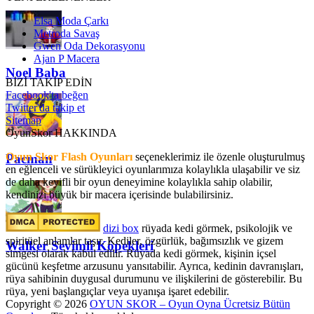
Elsa Moda Çarkı
Metroda Savaş
Gwen Oda Dekorasyonu
Ajan P Macera
Noel Baba
BİZİ TAKİP EDİN
Facebook'ta beğen
Twitter'da takip et
Sitemap
OyunSkor HAKKINDA
Oyun Skor Flash Oyunları
seçeneklerimiz ile özenle oluşturulmuş
Pacman
en eğlenceli ve sürükleyici oyunlarımıza kolaylıkla ulaşabilir ve siz
de daha keyifli bir oyun deneyimine kolaylıkla sahip olabilir,
kendinizi büyük bir macera içerisinde bulabilirsiniz.
dizi box
rüyada kedi görmek​, psikolojik ve
spiritüel anlamlar taşır. Kediler, özgürlük, bağımsızlık ve gizem
Walker Sevimli Köpekleri
simgesi olarak kabul edilir. Rüyada kedi görmek, kişinin içsel
gücünü keşfetme arzusunu yansıtabilir. Ayrıca, kedinin davranışları,
rüya sahibinin duygusal durumunu ve ilişkilerini de gösterebilir. Bu
rüya, yeni başlangıçlar veya uyanışa işaret edebilir.
Copyright © 2026
OYUN SKOR – Oyun Oyna Ücretsiz Bütün