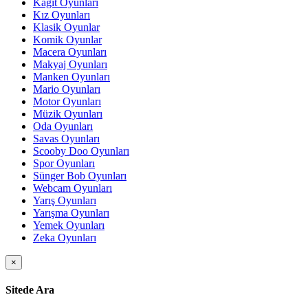
Kağıt Oyunları
Kız Oyunları
Klasik Oyunlar
Komik Oyunlar
Macera Oyunları
Makyaj Oyunları
Manken Oyunları
Mario Oyunları
Motor Oyunları
Müzik Oyunları
Oda Oyunları
Savas Oyunları
Scooby Doo Oyunları
Spor Oyunları
Sünger Bob Oyunları
Webcam Oyunları
Yarış Oyunları
Yarışma Oyunları
Yemek Oyunları
Zeka Oyunları
×
Sitede Ara