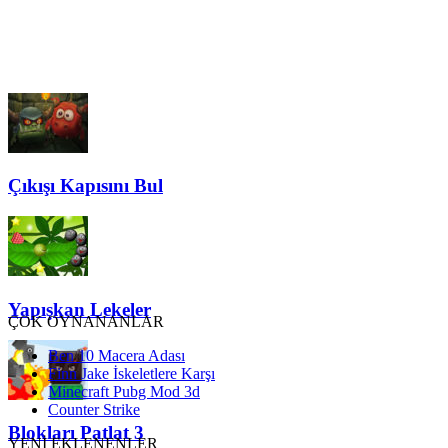
Çıkışı Kapısını Bul
Yapışkan Lekeler
ÇOK OYNANANLAR
Ben 10 Macera Adası
Finn Jake İskeletlere Karşı
Minecraft Pubg Mod 3d
Counter Strike
Blokları Patlat 3
YENİ EKLENENLER