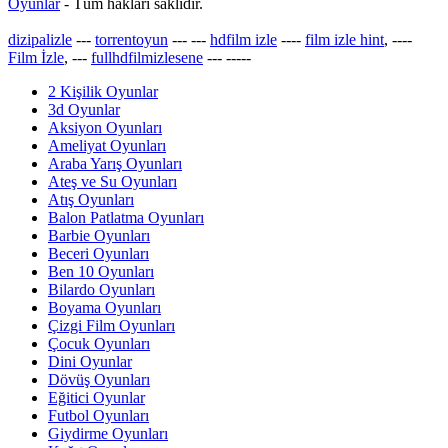
Oyunlar
- Tüm hakları saklıdır.
dizipalizle
---
torrentoyun
---
---
hdfilm izle
----
film izle hint
, ----
Film İzle
, ---
fullhdfilmizlesene
---
-----
2 Kişilik Oyunlar
3d Oyunlar
Aksiyon Oyunları
Ameliyat Oyunları
Araba Yarış Oyunları
Ateş ve Su Oyunları
Atış Oyunları
Balon Patlatma Oyunları
Barbie Oyunları
Beceri Oyunları
Ben 10 Oyunları
Bilardo Oyunları
Boyama Oyunları
Çizgi Film Oyunları
Çocuk Oyunları
Dini Oyunlar
Dövüş Oyunları
Eğitici Oyunlar
Futbol Oyunları
Giydirme Oyunları