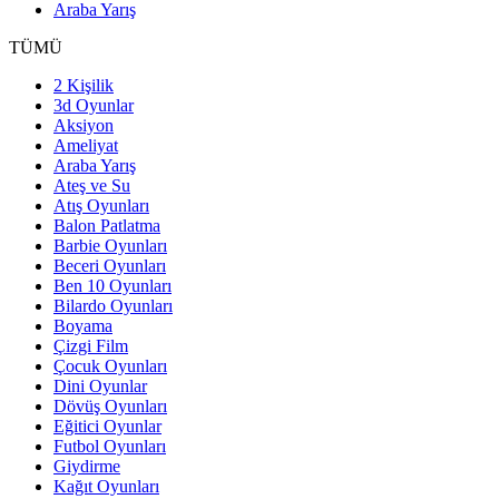
Araba Yarış
TÜMÜ
2 Kişilik
3d Oyunlar
Aksiyon
Ameliyat
Araba Yarış
Ateş ve Su
Atış Oyunları
Balon Patlatma
Barbie Oyunları
Beceri Oyunları
Ben 10 Oyunları
Bilardo Oyunları
Boyama
Çizgi Film
Çocuk Oyunları
Dini Oyunlar
Dövüş Oyunları
Eğitici Oyunlar
Futbol Oyunları
Giydirme
Kağıt Oyunları