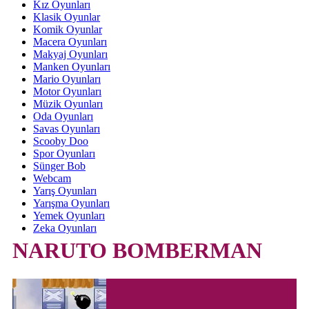
Kız Oyunları
Klasik Oyunlar
Komik Oyunlar
Macera Oyunları
Makyaj Oyunları
Manken Oyunları
Mario Oyunları
Motor Oyunları
Müzik Oyunları
Oda Oyunları
Savas Oyunları
Scooby Doo
Spor Oyunları
Sünger Bob
Webcam
Yarış Oyunları
Yarışma Oyunları
Yemek Oyunları
Zeka Oyunları
NARUTO BOMBERMAN