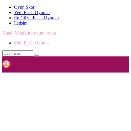
Oyun Skor
Yeni Flash Oyunlar
En Güzel Flash Oyunlar
İletişim
Natali Manikürü oyunu oyna
Yeni Flash Oyunlar