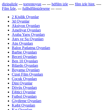
dizipalizle
---
torrentoyun
---
---
hdfilm izle
----
film izle hint
, ----
Film İzle
, ---
fullhdfilmizlesene
---
-----
2 Kişilik Oyunlar
3d Oyunlar
Aksiyon Oyunları
Ameliyat Oyunları
Araba Yarış Oyunları
Ateş ve Su Oyunları
Atış Oyunları
Balon Patlatma Oyunları
Barbie Oyunları
Beceri Oyunları
Ben 10 Oyunları
Bilardo Oyunları
Boyama Oyunları
Çizgi Film Oyunları
Çocuk Oyunları
Dini Oyunlar
Dövüş Oyunları
Eğitici Oyunlar
Futbol Oyunları
Giydirme Oyunları
Kağıt Oyunları
Kız Oyunları