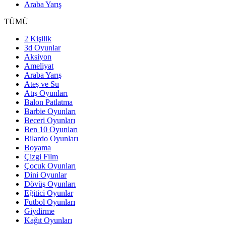
Araba Yarış
TÜMÜ
2 Kişilik
3d Oyunlar
Aksiyon
Ameliyat
Araba Yarış
Ateş ve Su
Atış Oyunları
Balon Patlatma
Barbie Oyunları
Beceri Oyunları
Ben 10 Oyunları
Bilardo Oyunları
Boyama
Çizgi Film
Çocuk Oyunları
Dini Oyunlar
Dövüş Oyunları
Eğitici Oyunlar
Futbol Oyunları
Giydirme
Kağıt Oyunları