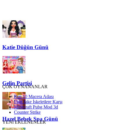
Katie Düğün Günü
Gelin Partisi
ÇOK OYNANANLAR
Ben 10 Macera Adası
Finn Jake İskeletlere Karşı
Minecraft Pubg Mod 3d
Counter Strike
Hazel Bebek Spa Günü
YENİ EKLENENLER