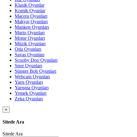
Klasik Oyunlar
Komik Oyunlar
Macera Oyunları
Makyaj Oyunları
Manken Oyunları
Mario Oyunları
Motor Oyunları
Müzik Oyunları
Oda Oyunları
Savas Oyunları
Scooby Doo Oyunları
Spor Oyunları
Sünger Bob Oyunları
Webcam Oyunları
Yarış Oyunları
Yarışma Oyunları
Yemek Oyunları
Zeka Oyunları
×
Sitede Ara
Sitede Ara