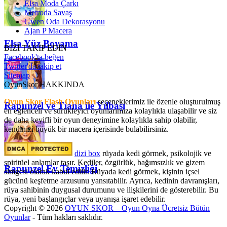
Elsa Moda Çarkı
Metroda Savaş
Gwen Oda Dekorasyonu
Ajan P Macera
Elsa Yüz Boyama
BİZİ TAKİP EDİN
Facebook'ta beğen
Twitter'da takip et
Sitemap
OyunSkor HAKKINDA
Oyun Skor Flash Oyunları
seçeneklerimiz ile özenle oluşturulmuş
Rapunzel ve Tiana ile Yılbaşı
en eğlenceli ve sürükleyici oyunlarımıza kolaylıkla ulaşabilir ve siz
de daha keyifli bir oyun deneyimine kolaylıkla sahip olabilir,
kendinizi büyük bir macera içerisinde bulabilirsiniz.
dizi box
rüyada kedi görmek​, psikolojik ve
spiritüel anlamlar taşır. Kediler, özgürlük, bağımsızlık ve gizem
Rapunzel Ev Temizliği
simgesi olarak kabul edilir. Rüyada kedi görmek, kişinin içsel
gücünü keşfetme arzusunu yansıtabilir. Ayrıca, kedinin davranışları,
rüya sahibinin duygusal durumunu ve ilişkilerini de gösterebilir. Bu
rüya, yeni başlangıçlar veya uyanışa işaret edebilir.
Copyright © 2026
OYUN SKOR – Oyun Oyna Ücretsiz Bütün
Oyunlar
- Tüm hakları saklıdır.