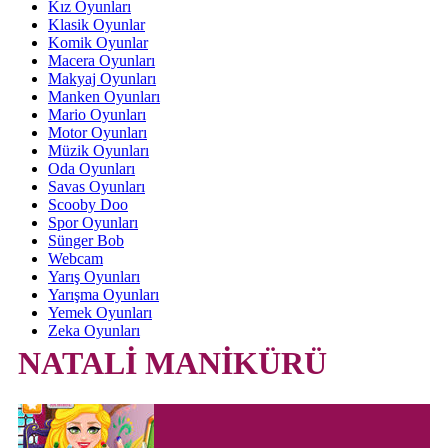
Kız Oyunları
Klasik Oyunlar
Komik Oyunlar
Macera Oyunları
Makyaj Oyunları
Manken Oyunları
Mario Oyunları
Motor Oyunları
Müzik Oyunları
Oda Oyunları
Savas Oyunları
Scooby Doo
Spor Oyunları
Sünger Bob
Webcam
Yarış Oyunları
Yarışma Oyunları
Yemek Oyunları
Zeka Oyunları
NATALİ MANİKÜRÜ