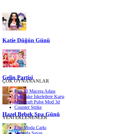
Katie Düğün Günü
Gelin Partisi
ÇOK OYNANANLAR
Ben 10 Macera Adası
Finn Jake İskeletlere Karşı
Minecraft Pubg Mod 3d
Counter Strike
Hazel Bebek Spa Günü
YENİ EKLENENLER
Elsa Moda Çarkı
Metroda Savaş