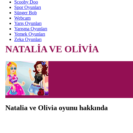
Scooby Doo
Spor Oyunları
Sünger Bob
Webcam
Yarış Oyunları
Yarışma Oyunları
Yemek Oyunları
Zeka Oyunları
NATALİA VE OLİVİA
Natalia ve Olivia oyunu hakkında