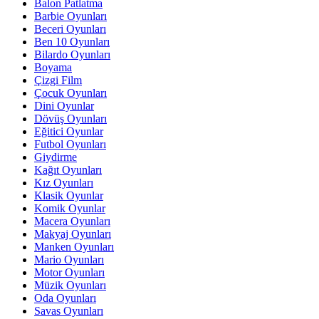
Balon Patlatma
Barbie Oyunları
Beceri Oyunları
Ben 10 Oyunları
Bilardo Oyunları
Boyama
Çizgi Film
Çocuk Oyunları
Dini Oyunlar
Dövüş Oyunları
Eğitici Oyunlar
Futbol Oyunları
Giydirme
Kağıt Oyunları
Kız Oyunları
Klasik Oyunlar
Komik Oyunlar
Macera Oyunları
Makyaj Oyunları
Manken Oyunları
Mario Oyunları
Motor Oyunları
Müzik Oyunları
Oda Oyunları
Savas Oyunları