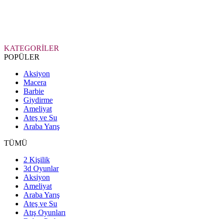
KATEGORİLER
POPÜLER
Aksiyon
Macera
Barbie
Giydirme
Ameliyat
Ateş ve Su
Araba Yarış
TÜMÜ
2 Kişilik
3d Oyunlar
Aksiyon
Ameliyat
Araba Yarış
Ateş ve Su
Atış Oyunları