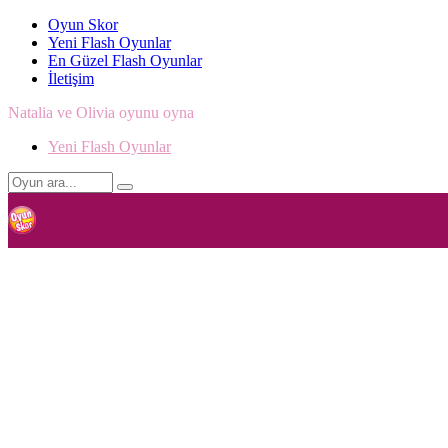
Oyun Skor
Yeni Flash Oyunlar
En Güzel Flash Oyunlar
İletişim
Natalia ve Olivia oyunu oyna
Yeni Flash Oyunlar