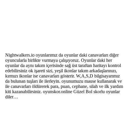
Nightwalkers.io oyunlarımız da oyunlar daki canavarları diğer
oyuncularla birlikte vurmaya çalışıyoruz. Oyunlar daki her
oyunlar da aynı takım içerisinde sağ üst taraftan haritayı kontrol
edebilirsiniz ok işareti sizi, yeşil ikonlar takım arkadaşlarınızı,
kırmızı ikonlar ise canavarları gösterir. W,A,S,D bilgisayarımız
da bulunan tuşları ile ilerleyin. oyunumuzu mause kullanarak ve
ile canavarları öldürerek para, puan, cephane, silah ve ilk yardım
kiti kazanabilirsiniz. oyunskor.online Güzel Bol skorlu oyunlar
diler…