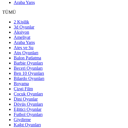
Araba Yarış
TÜMÜ
2 Kişilik
3d Oyunlar
Aksiyon
Ameliyat
Araba Yarış
Ateş ve Su
Atış Oyunları
Balon Patlatma
Barbie Oyunları
Beceri Oyunları
Ben 10 Oyunları
Bilardo Oyunları
Boyama
Çizgi Film
Çocuk Oyunları
Dini Oyunlar
Dövüş Oyunları
Eğitici Oyunlar
Futbol Oyunları
Giydirme
Kağıt Oyunları