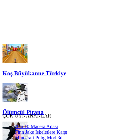
Koş Büyükanne Türkiye
Ölümcül Pirana
ÇOK OYNANANLAR
Ben 10 Macera Adası
Finn Jake İskeletlere Karşı
Minecraft Pubg Mod 3d