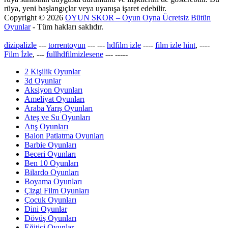
rüya, yeni başlangıçlar veya uyanışa işaret edebilir.
Copyright © 2026
OYUN SKOR – Oyun Oyna Ücretsiz Bütün
Oyunlar
- Tüm hakları saklıdır.
dizipalizle
---
torrentoyun
---
---
hdfilm izle
----
film izle hint
, ----
Film İzle
, ---
fullhdfilmizlesene
---
-----
2 Kişilik Oyunlar
3d Oyunlar
Aksiyon Oyunları
Ameliyat Oyunları
Araba Yarış Oyunları
Ateş ve Su Oyunları
Atış Oyunları
Balon Patlatma Oyunları
Barbie Oyunları
Beceri Oyunları
Ben 10 Oyunları
Bilardo Oyunları
Boyama Oyunları
Çizgi Film Oyunları
Çocuk Oyunları
Dini Oyunlar
Dövüş Oyunları
Eğitici Oyunlar