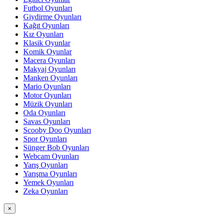
Futbol Oyunları
Giydirme Oyunları
Kağıt Oyunları
Kız Oyunları
Klasik Oyunlar
Komik Oyunlar
Macera Oyunları
Makyaj Oyunları
Manken Oyunları
Mario Oyunları
Motor Oyunları
Müzik Oyunları
Oda Oyunları
Savas Oyunları
Scooby Doo Oyunları
Spor Oyunları
Sünger Bob Oyunları
Webcam Oyunları
Yarış Oyunları
Yarışma Oyunları
Yemek Oyunları
Zeka Oyunları
×