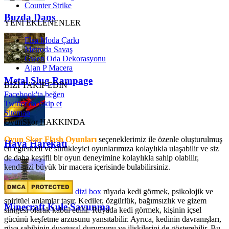
Counter Strike
Buzda Dans
YENİ EKLENENLER
Elsa Moda Çarkı
Metroda Savaş
Gwen Oda Dekorasyonu
Ajan P Macera
Metal Slug Rampage
BİZİ TAKİP EDİN
Facebook'ta beğen
Twitter'da takip et
Sitemap
OyunSkor HAKKINDA
Oyun Skor Flash Oyunları
seçeneklerimiz ile özenle oluşturulmuş
Hava Harekatı
en eğlenceli ve sürükleyici oyunlarımıza kolaylıkla ulaşabilir ve siz
de daha keyifli bir oyun deneyimine kolaylıkla sahip olabilir,
kendinizi büyük bir macera içerisinde bulabilirsiniz.
dizi box
rüyada kedi görmek​, psikolojik ve
spiritüel anlamlar taşır. Kediler, özgürlük, bağımsızlık ve gizem
Minecraft Kule Savunma
simgesi olarak kabul edilir. Rüyada kedi görmek, kişinin içsel
gücünü keşfetme arzusunu yansıtabilir. Ayrıca, kedinin davranışları,
rüya sahibinin duygusal durumunu ve ilişkilerini de gösterebilir. Bu