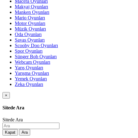
Macera Oyunları
Makyaj Oyunları
Manken Oyunları
Mario Oyunları
Motor Oyunları
Müzik Oyunları
Oda Oyunları
Savas Oyunları
Scooby Doo Oyunları
Spor Oyunları
Sünger Bob Oyunları
Webcam Oyunları
Yarış Oyunları
Yarışma Oyunları
Yemek Oyunları
Zeka Oyunları
×
Sitede Ara
Sitede Ara
Kapat
Ara