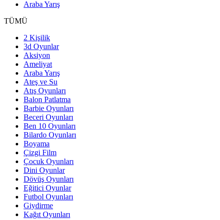
Araba Yarış
TÜMÜ
2 Kişilik
3d Oyunlar
Aksiyon
Ameliyat
Araba Yarış
Ateş ve Su
Atış Oyunları
Balon Patlatma
Barbie Oyunları
Beceri Oyunları
Ben 10 Oyunları
Bilardo Oyunları
Boyama
Çizgi Film
Çocuk Oyunları
Dini Oyunlar
Dövüş Oyunları
Eğitici Oyunlar
Futbol Oyunları
Giydirme
Kağıt Oyunları