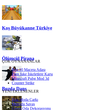
Koş Büyükanne Türkiye
Ölümcül Pirana
ÇOK OYNANANLAR
Ben 10 Macera Adası
Finn Jake İskeletlere Karşı
Minecraft Pubg Mod 3d
Counter Strike
Buzda Dans
YENİ EKLENENLER
Elsa Moda Çarkı
Metroda Savaş
Gwen Oda Dekorasyonu