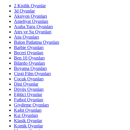
2 Kişilik Oyunlar
3d Oyunlar
Aksiyon Oyunları
Ameliyat Oyunları
Araba Yarış Oyunları
Ateş ve Su Oyunları
Atış Oyunları
Balon Patlatma Oyunları
Barbie Oyunları
Beceri Oyunları
Ben 10 Oyunları
Bilardo Oyunları
Boyama Oyunları
Çizgi Film Oyunları
Çocuk Oyunları
Dini Oyunlar
Dövüş Oyunları
Eğitici Oyunlar
Futbol Oyunları
Giydirme Oyunları
Kağıt Oyunları
Kız Oyunları
Klasik Oyunlar
Komik Oyunlar