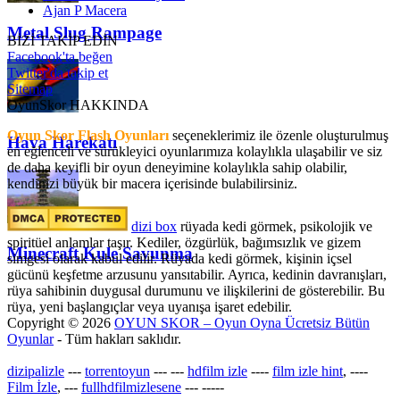
Ajan P Macera
Metal Slug Rampage
BİZİ TAKİP EDİN
Facebook'ta beğen
Twitter'da takip et
Sitemap
OyunSkor HAKKINDA
Oyun Skor Flash Oyunları
seçeneklerimiz ile özenle oluşturulmuş
Hava Harekatı
en eğlenceli ve sürükleyici oyunlarımıza kolaylıkla ulaşabilir ve siz
de daha keyifli bir oyun deneyimine kolaylıkla sahip olabilir,
kendinizi büyük bir macera içerisinde bulabilirsiniz.
dizi box
rüyada kedi görmek​, psikolojik ve
spiritüel anlamlar taşır. Kediler, özgürlük, bağımsızlık ve gizem
Minecraft Kule Savunma
simgesi olarak kabul edilir. Rüyada kedi görmek, kişinin içsel
gücünü keşfetme arzusunu yansıtabilir. Ayrıca, kedinin davranışları,
rüya sahibinin duygusal durumunu ve ilişkilerini de gösterebilir. Bu
rüya, yeni başlangıçlar veya uyanışa işaret edebilir.
Copyright © 2026
OYUN SKOR – Oyun Oyna Ücretsiz Bütün
Oyunlar
- Tüm hakları saklıdır.
dizipalizle
---
torrentoyun
---
---
hdfilm izle
----
film izle hint
, ----
Film İzle
, ---
fullhdfilmizlesene
---
-----