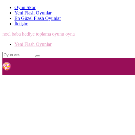
Oyun Skor
Yeni Flash Oyunlar
En Güzel Flash Oyunlar
İletişim
noel baba hediye toplama oyunu oyna
Yeni Flash Oyunlar