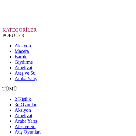
KATEGORİLER
POPÜLER
Aksiyon
Macera
Barbie
Giydirme
Ameliyat
Ateş ve Su
Araba Yarış
TÜMÜ
2 Kişilik
3d Oyunlar
Aksiyon
Ameliyat
Araba Yarış
Ateş ve Su
Atış Oyunları