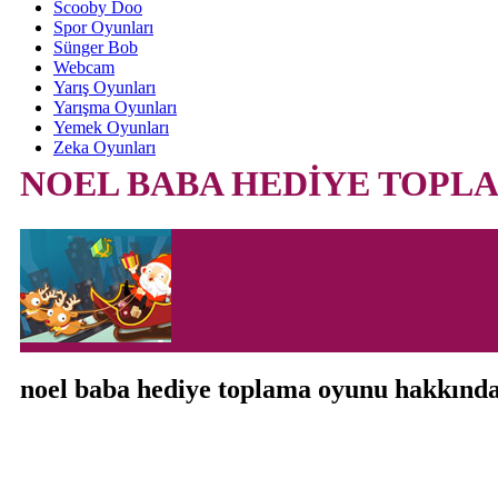
Scooby Doo
Spor Oyunları
Sünger Bob
Webcam
Yarış Oyunları
Yarışma Oyunları
Yemek Oyunları
Zeka Oyunları
NOEL BABA HEDİYE TOPL
noel baba hediye toplama oyunu hakkınd