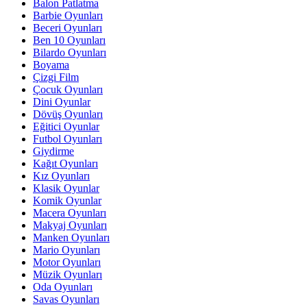
Balon Patlatma
Barbie Oyunları
Beceri Oyunları
Ben 10 Oyunları
Bilardo Oyunları
Boyama
Çizgi Film
Çocuk Oyunları
Dini Oyunlar
Dövüş Oyunları
Eğitici Oyunlar
Futbol Oyunları
Giydirme
Kağıt Oyunları
Kız Oyunları
Klasik Oyunlar
Komik Oyunlar
Macera Oyunları
Makyaj Oyunları
Manken Oyunları
Mario Oyunları
Motor Oyunları
Müzik Oyunları
Oda Oyunları
Savas Oyunları