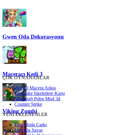
Gwen Oda Dekorasyonu
Maceracı Kedi 3
ÇOK OYNANANLAR
Ben 10 Macera Adası
Finn Jake İskeletlere Karşı
Minecraft Pubg Mod 3d
Counter Strike
Viking Zombi
YENİ EKLENENLER
Elsa Moda Çarkı
Metroda Savaş