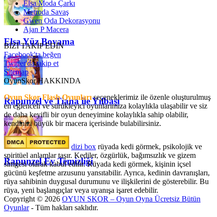
Elsa Moda Çarkı
Metroda Savaş
Gwen Oda Dekorasyonu
Ajan P Macera
Elsa Yüz Boyama
BİZİ TAKİP EDİN
Facebook'ta beğen
Twitter'da takip et
Sitemap
OyunSkor HAKKINDA
Oyun Skor Flash Oyunları
seçeneklerimiz ile özenle oluşturulmuş
Rapunzel ve Tiana ile Yılbaşı
en eğlenceli ve sürükleyici oyunlarımıza kolaylıkla ulaşabilir ve siz
de daha keyifli bir oyun deneyimine kolaylıkla sahip olabilir,
kendinizi büyük bir macera içerisinde bulabilirsiniz.
dizi box
rüyada kedi görmek​, psikolojik ve
spiritüel anlamlar taşır. Kediler, özgürlük, bağımsızlık ve gizem
Rapunzel Ev Temizliği
simgesi olarak kabul edilir. Rüyada kedi görmek, kişinin içsel
gücünü keşfetme arzusunu yansıtabilir. Ayrıca, kedinin davranışları,
rüya sahibinin duygusal durumunu ve ilişkilerini de gösterebilir. Bu
rüya, yeni başlangıçlar veya uyanışa işaret edebilir.
Copyright © 2026
OYUN SKOR – Oyun Oyna Ücretsiz Bütün
Oyunlar
- Tüm hakları saklıdır.