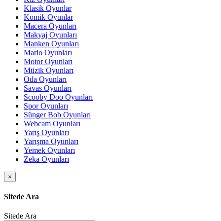
Klasik Oyunlar
Komik Oyunlar
Macera Oyunları
Makyaj Oyunları
Manken Oyunları
Mario Oyunları
Motor Oyunları
Müzik Oyunları
Oda Oyunları
Savas Oyunları
Scooby Doo Oyunları
Spor Oyunları
Sünger Bob Oyunları
Webcam Oyunları
Yarış Oyunları
Yarışma Oyunları
Yemek Oyunları
Zeka Oyunları
×
Sitede Ara
Sitede Ara