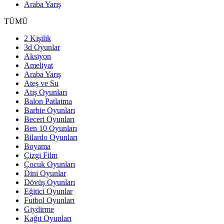
Araba Yarış
TÜMÜ
2 Kişilik
3d Oyunlar
Aksiyon
Ameliyat
Araba Yarış
Ateş ve Su
Atış Oyunları
Balon Patlatma
Barbie Oyunları
Beceri Oyunları
Ben 10 Oyunları
Bilardo Oyunları
Boyama
Çizgi Film
Çocuk Oyunları
Dini Oyunlar
Dövüş Oyunları
Eğitici Oyunlar
Futbol Oyunları
Giydirme
Kağıt Oyunları