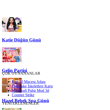
Katie Düğün Günü
Gelin Partisi
ÇOK OYNANANLAR
Ben 10 Macera Adası
Finn Jake İskeletlere Karşı
Minecraft Pubg Mod 3d
Counter Strike
Hazel Bebek Spa Günü
YENİ EKLENENLER