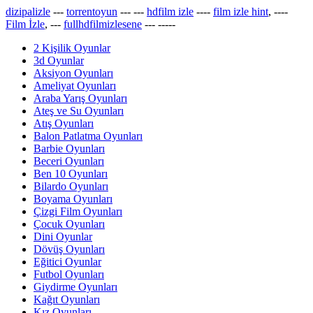
dizipalizle
---
torrentoyun
---
---
hdfilm izle
----
film izle hint
, ----
Film İzle
, ---
fullhdfilmizlesene
---
-----
2 Kişilik Oyunlar
3d Oyunlar
Aksiyon Oyunları
Ameliyat Oyunları
Araba Yarış Oyunları
Ateş ve Su Oyunları
Atış Oyunları
Balon Patlatma Oyunları
Barbie Oyunları
Beceri Oyunları
Ben 10 Oyunları
Bilardo Oyunları
Boyama Oyunları
Çizgi Film Oyunları
Çocuk Oyunları
Dini Oyunlar
Dövüş Oyunları
Eğitici Oyunlar
Futbol Oyunları
Giydirme Oyunları
Kağıt Oyunları
Kız Oyunları