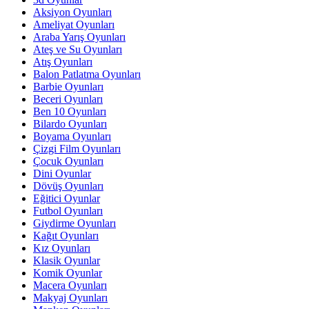
Aksiyon Oyunları
Ameliyat Oyunları
Araba Yarış Oyunları
Ateş ve Su Oyunları
Atış Oyunları
Balon Patlatma Oyunları
Barbie Oyunları
Beceri Oyunları
Ben 10 Oyunları
Bilardo Oyunları
Boyama Oyunları
Çizgi Film Oyunları
Çocuk Oyunları
Dini Oyunlar
Dövüş Oyunları
Eğitici Oyunlar
Futbol Oyunları
Giydirme Oyunları
Kağıt Oyunları
Kız Oyunları
Klasik Oyunlar
Komik Oyunlar
Macera Oyunları
Makyaj Oyunları