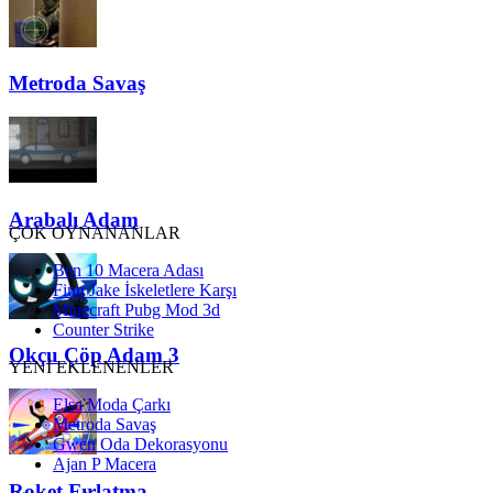
Metroda Savaş
Arabalı Adam
ÇOK OYNANANLAR
Ben 10 Macera Adası
Finn Jake İskeletlere Karşı
Minecraft Pubg Mod 3d
Counter Strike
Okçu Çöp Adam 3
YENİ EKLENENLER
Elsa Moda Çarkı
Metroda Savaş
Gwen Oda Dekorasyonu
Ajan P Macera
Roket Fırlatma