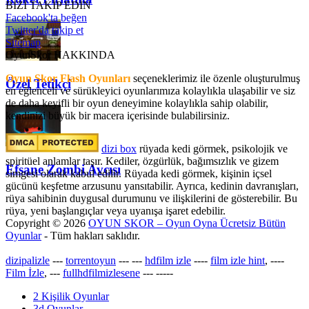
BİZİ TAKİP EDİN
Facebook'ta beğen
Twitter'da takip et
Sitemap
OyunSkor HAKKINDA
Oyun Skor Flash Oyunları
seçeneklerimiz ile özenle oluşturulmuş
Özel Tetikçi
en eğlenceli ve sürükleyici oyunlarımıza kolaylıkla ulaşabilir ve siz
de daha keyifli bir oyun deneyimine kolaylıkla sahip olabilir,
kendinizi büyük bir macera içerisinde bulabilirsiniz.
dizi box
rüyada kedi görmek​, psikolojik ve
spiritüel anlamlar taşır. Kediler, özgürlük, bağımsızlık ve gizem
Efsane Zombi Avcısı
simgesi olarak kabul edilir. Rüyada kedi görmek, kişinin içsel
gücünü keşfetme arzusunu yansıtabilir. Ayrıca, kedinin davranışları,
rüya sahibinin duygusal durumunu ve ilişkilerini de gösterebilir. Bu
rüya, yeni başlangıçlar veya uyanışa işaret edebilir.
Copyright © 2026
OYUN SKOR – Oyun Oyna Ücretsiz Bütün
Oyunlar
- Tüm hakları saklıdır.
dizipalizle
---
torrentoyun
---
---
hdfilm izle
----
film izle hint
, ----
Film İzle
, ---
fullhdfilmizlesene
---
-----
2 Kişilik Oyunlar
3d Oyunlar