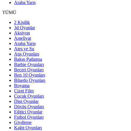
Araba Yarış
TÜMÜ
2 Kişilik
3d Oyunlar
Aksiyon
Ameliyat
Araba Yarış
Ateş ve Su
Atış Oyunları
Balon Patlatma
Barbie Oyunları
Beceri Oyunları
Ben 10 Oyunları
Bilardo Oyunları
Boyama
Çizgi Film
Çocuk Oyunları
Dini Oyunlar
Dövüş Oyunları
Eğitici Oyunlar
Futbol Oyunları
Giydirme
Kağıt Oyunları