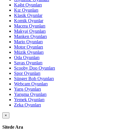
Kağıt Oyunları
Kız Oyunları
Klasik Oyunlar
Komik Oyunlar
Macera Oyunları
Makyaj Oyunları
Manken Oyunları
Mario Oyunları
Motor Oyunları
Müzik Oyunları
Oda Oyunları
Savas Oyunları
Scooby Doo Oyunları
Spor Oyunları
Sünger Bob Oyunları
Webcam Oyunları
Yarış Oyunları
Yarışma Oyunları
Yemek Oyunları
Zeka Oyunları
×
Sitede Ara