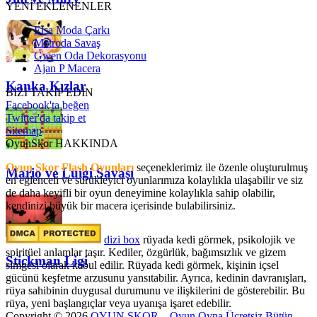
YENİ EKLENENLER
Elsa Moda Çarkı
Metroda Savaş
Gwen Oda Dekorasyonu
Ajan P Macera
Kanka Kızlar
BİZİ TAKİP EDİN
Facebook'ta beğen
Twitter'da takip et
Sitemap
OyunSkor HAKKINDA
Oyun Skor Flash Oyunları
seçeneklerimiz ile özenle oluşturulmuş
Mario ve Luigi Savaşı
en eğlenceli ve sürükleyici oyunlarımıza kolaylıkla ulaşabilir ve siz
de daha keyifli bir oyun deneyimine kolaylıkla sahip olabilir,
kendinizi büyük bir macera içerisinde bulabilirsiniz.
dizi box
rüyada kedi görmek​, psikolojik ve
spiritüel anlamlar taşır. Kediler, özgürlük, bağımsızlık ve gizem
Stickman Ligi
simgesi olarak kabul edilir. Rüyada kedi görmek, kişinin içsel
gücünü keşfetme arzusunu yansıtabilir. Ayrıca, kedinin davranışları,
rüya sahibinin duygusal durumunu ve ilişkilerini de gösterebilir. Bu
rüya, yeni başlangıçlar veya uyanışa işaret edebilir.
Copyright © 2026
OYUN SKOR – Oyun Oyna Ücretsiz Bütün