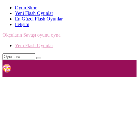
Oyun Skor
Yeni Flash Oyunlar
En Güzel Flash Oyunlar
İletişim
Okçuların Savaşı oyunu oyna
Yeni Flash Oyunlar