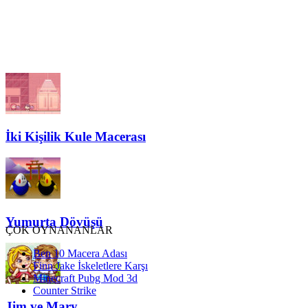
İki Kişilik Kule Macerası
Yumurta Dövüşü
ÇOK OYNANANLAR
Ben 10 Macera Adası
Finn Jake İskeletlere Karşı
Minecraft Pubg Mod 3d
Counter Strike
Jim ve Mary