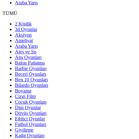
Araba Yarış
TÜMÜ
2 Kişilik
3d Oyunlar
Aksiyon
Ameliyat
Araba Yarış
Ateş ve Su
Atış Oyunları
Balon Patlatma
Barbie Oyunları
Beceri Oyunları
Ben 10 Oyunları
Bilardo Oyunları
Boyama
Çizgi Film
Çocuk Oyunları
Dini Oyunlar
Dövüş Oyunları
Eğitici Oyunlar
Futbol Oyunları
Giydirme
Kağıt Oyunları