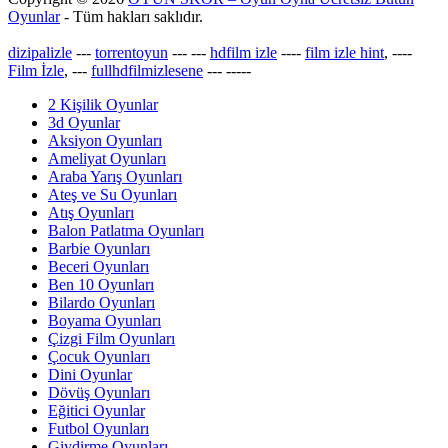
Oyunlar
- Tüm hakları saklıdır.
dizipalizle
---
torrentoyun
---
---
hdfilm izle
----
film izle hint
, ----
Film İzle
, ---
fullhdfilmizlesene
---
-----
2 Kişilik Oyunlar
3d Oyunlar
Aksiyon Oyunları
Ameliyat Oyunları
Araba Yarış Oyunları
Ateş ve Su Oyunları
Atış Oyunları
Balon Patlatma Oyunları
Barbie Oyunları
Beceri Oyunları
Ben 10 Oyunları
Bilardo Oyunları
Boyama Oyunları
Çizgi Film Oyunları
Çocuk Oyunları
Dini Oyunlar
Dövüş Oyunları
Eğitici Oyunlar
Futbol Oyunları
Giydirme Oyunları