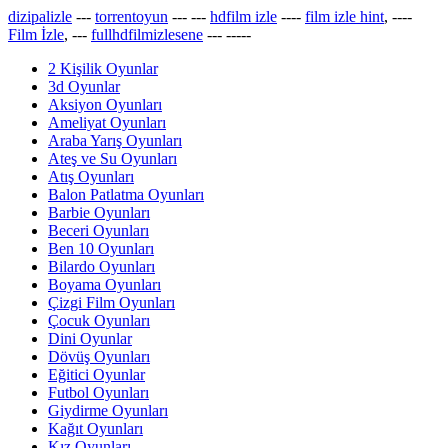
dizipalizle
---
torrentoyun
---
---
hdfilm izle
----
film izle hint
, ----
Film İzle
, ---
fullhdfilmizlesene
---
-----
2 Kişilik Oyunlar
3d Oyunlar
Aksiyon Oyunları
Ameliyat Oyunları
Araba Yarış Oyunları
Ateş ve Su Oyunları
Atış Oyunları
Balon Patlatma Oyunları
Barbie Oyunları
Beceri Oyunları
Ben 10 Oyunları
Bilardo Oyunları
Boyama Oyunları
Çizgi Film Oyunları
Çocuk Oyunları
Dini Oyunlar
Dövüş Oyunları
Eğitici Oyunlar
Futbol Oyunları
Giydirme Oyunları
Kağıt Oyunları
Kız Oyunları