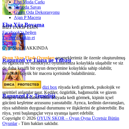
Elsa Moda Çarkı
Metroda Savaş
Gwen Oda Dekorasyonu
Ajan P Macera
Elsa Yüz Boyama
BİZİ TAKİP EDİN
Facebook'ta beğen
Twitter'da takip et
Sitemap
OyunSkor HAKKINDA
Oyun Skor Flash Oyunları
seçeneklerimiz ile özenle oluşturulmuş
Rapunzel ve Tiana ile Yılbaşı
en eğlenceli ve sürükleyici oyunlarımıza kolaylıkla ulaşabilir ve siz
de daha keyifli bir oyun deneyimine kolaylıkla sahip olabilir,
kendinizi büyük bir macera içerisinde bulabilirsiniz.
dizi box
rüyada kedi görmek​, psikolojik ve
spiritüel anlamlar taşır. Kediler, özgürlük, bağımsızlık ve gizem
Rapunzel Ev Temizliği
simgesi olarak kabul edilir. Rüyada kedi görmek, kişinin içsel
gücünü keşfetme arzusunu yansıtabilir. Ayrıca, kedinin davranışları,
rüya sahibinin duygusal durumunu ve ilişkilerini de gösterebilir. Bu
rüya, yeni başlangıçlar veya uyanışa işaret edebilir.
Copyright © 2026
OYUN SKOR – Oyun Oyna Ücretsiz Bütün
Oyunlar
- Tüm hakları saklıdır.