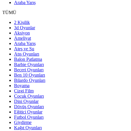
Araba Yarış
TÜMÜ
2 Kişilik
3d Oyunlar
Aksiyon
Ameliyat
Araba Yarış
Ateş ve Su
Atış Oyunları
Balon Patlatma
Barbie Oyunları
Beceri Oyunları
Ben 10 Oyunları
Bilardo Oyunları
Boyama
Çizgi Film
Çocuk Oyunları
Dini Oyunlar
Dövüş Oyunları
Eğitici Oyunlar
Futbol Oyunları
Giydirme
Kağıt Oyunları