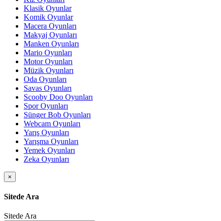
Klasik Oyunlar
Komik Oyunlar
Macera Oyunları
Makyaj Oyunları
Manken Oyunları
Mario Oyunları
Motor Oyunları
Müzik Oyunları
Oda Oyunları
Savas Oyunları
Scooby Doo Oyunları
Spor Oyunları
Sünger Bob Oyunları
Webcam Oyunları
Yarış Oyunları
Yarışma Oyunları
Yemek Oyunları
Zeka Oyunları
×
Sitede Ara
Sitede Ara