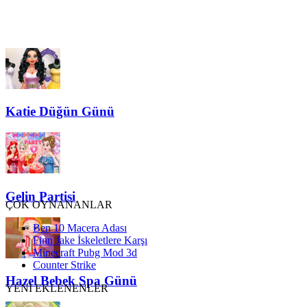
Katie Düğün Günü
Gelin Partisi
ÇOK OYNANANLAR
Ben 10 Macera Adası
Finn Jake İskeletlere Karşı
Minecraft Pubg Mod 3d
Counter Strike
Hazel Bebek Spa Günü
YENİ EKLENENLER