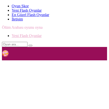
Oyun Skor
Yeni Flash Oyunlar
En Güzel Flash Oyunlar
İletişim
Ölüm Arabası oyunu oyna
Yeni Flash Oyunlar