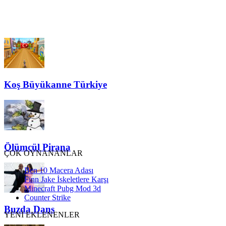
Koş Büyükanne Türkiye
Ölümcül Pirana
ÇOK OYNANANLAR
Ben 10 Macera Adası
Finn Jake İskeletlere Karşı
Minecraft Pubg Mod 3d
Counter Strike
Buzda Dans
YENİ EKLENENLER