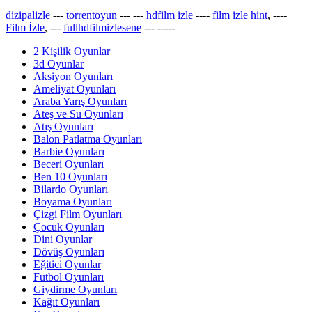
dizipalizle
---
torrentoyun
---
---
hdfilm izle
----
film izle hint
, ----
Film İzle
, ---
fullhdfilmizlesene
---
-----
2 Kişilik Oyunlar
3d Oyunlar
Aksiyon Oyunları
Ameliyat Oyunları
Araba Yarış Oyunları
Ateş ve Su Oyunları
Atış Oyunları
Balon Patlatma Oyunları
Barbie Oyunları
Beceri Oyunları
Ben 10 Oyunları
Bilardo Oyunları
Boyama Oyunları
Çizgi Film Oyunları
Çocuk Oyunları
Dini Oyunlar
Dövüş Oyunları
Eğitici Oyunlar
Futbol Oyunları
Giydirme Oyunları
Kağıt Oyunları