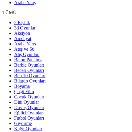
Araba Yarış
TÜMÜ
2 Kişilik
3d Oyunlar
Aksiyon
Ameliyat
Araba Yarış
Ateş ve Su
Atış Oyunları
Balon Patlatma
Barbie Oyunları
Beceri Oyunları
Ben 10 Oyunları
Bilardo Oyunları
Boyama
Çizgi Film
Çocuk Oyunları
Dini Oyunlar
Dövüş Oyunları
Eğitici Oyunlar
Futbol Oyunları
Giydirme
Kağıt Oyunları