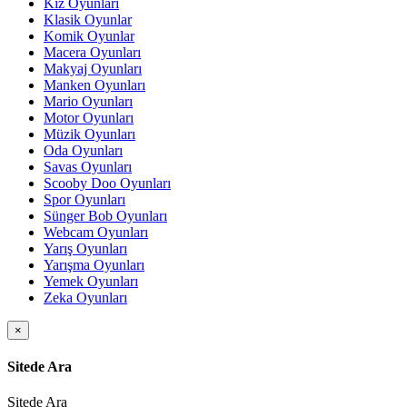
Kız Oyunları
Klasik Oyunlar
Komik Oyunlar
Macera Oyunları
Makyaj Oyunları
Manken Oyunları
Mario Oyunları
Motor Oyunları
Müzik Oyunları
Oda Oyunları
Savas Oyunları
Scooby Doo Oyunları
Spor Oyunları
Sünger Bob Oyunları
Webcam Oyunları
Yarış Oyunları
Yarışma Oyunları
Yemek Oyunları
Zeka Oyunları
×
Sitede Ara
Sitede Ara