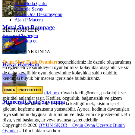
Elsa Moda Çarkı
Metroda Savaş
Gwen Oda Dekorasyonu
Ajan P Macera
Metal Slug Rampage
BİZİ TAKİP EDİN
Facebook'ta beğen
Twitter'da takip et
Sitemap
OyunSkor HAKKINDA
Oyun Skor Flash Oyunları
seçeneklerimiz ile özenle oluşturulmuş
Hava Harekatı
en eğlenceli ve sürükleyici oyunlarımıza kolaylıkla ulaşabilir ve siz
de daha keyifli bir oyun deneyimine kolaylıkla sahip olabilir,
kendinizi büyük bir macera içerisinde bulabilirsiniz.
dizi box
rüyada kedi görmek​, psikolojik ve
spiritüel anlamlar taşır. Kediler, özgürlük, bağımsızlık ve gizem
Minecraft Kule Savunma
simgesi olarak kabul edilir. Rüyada kedi görmek, kişinin içsel
gücünü keşfetme arzusunu yansıtabilir. Ayrıca, kedinin davranışları,
rüya sahibinin duygusal durumunu ve ilişkilerini de gösterebilir. Bu
rüya, yeni başlangıçlar veya uyanışa işaret edebilir.
Copyright © 2026
OYUN SKOR – Oyun Oyna Ücretsiz Bütün
Oyunlar
- Tüm hakları saklıdır.