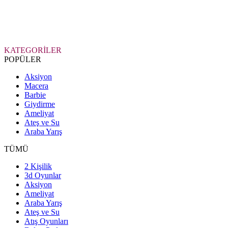
KATEGORİLER
POPÜLER
Aksiyon
Macera
Barbie
Giydirme
Ameliyat
Ateş ve Su
Araba Yarış
TÜMÜ
2 Kişilik
3d Oyunlar
Aksiyon
Ameliyat
Araba Yarış
Ateş ve Su
Atış Oyunları