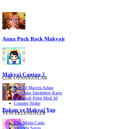
Anna Puck Rock Makyajı
Makyaj Çantası 2
ÇOK OYNANANLAR
Ben 10 Macera Adası
Finn Jake İskeletlere Karşı
Minecraft Pubg Mod 3d
Counter Strike
Bakım ve Makyaj Yap
YENİ EKLENENLER
Elsa Moda Çarkı
Metroda Savaş