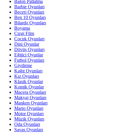
Balon Patlatma
Barbie Oyunları
Beceri Oyunları
Ben 10 Oyunları
Bilardo Oyunları
Boyama
Çizgi Film
Çocuk Oyunları
Dini Oyunlar
Dövüş Oyunları
Eğitici Oyunlar
Futbol Oyunları
Giydirme
Kağıt Oyunları
Kız Oyunları
Klasik Oyunlar
Komik Oyunlar
Macera Oyunları
Makyaj Oyunları
Manken Oyunları
Mario Oyunları
Motor Oyunları
Müzik Oyunları
Oda Oyunları
Savas Oyunları