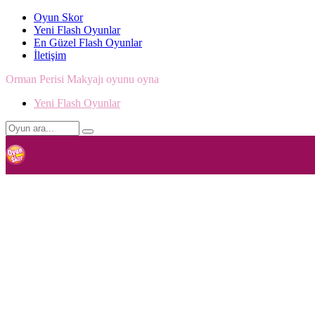
Oyun Skor
Yeni Flash Oyunlar
En Güzel Flash Oyunlar
İletişim
Orman Perisi Makyajı oyunu oyna
Yeni Flash Oyunlar