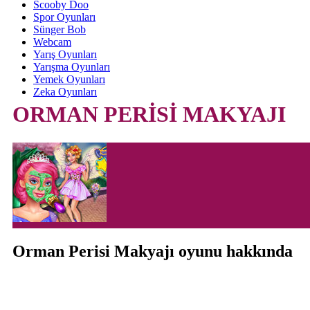
Scooby Doo
Spor Oyunları
Sünger Bob
Webcam
Yarış Oyunları
Yarışma Oyunları
Yemek Oyunları
Zeka Oyunları
ORMAN PERİSİ MAKYAJI
Orman Perisi Makyajı oyunu hakkında