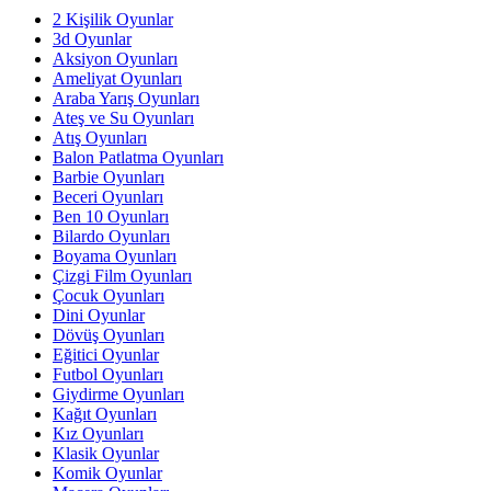
2 Kişilik Oyunlar
3d Oyunlar
Aksiyon Oyunları
Ameliyat Oyunları
Araba Yarış Oyunları
Ateş ve Su Oyunları
Atış Oyunları
Balon Patlatma Oyunları
Barbie Oyunları
Beceri Oyunları
Ben 10 Oyunları
Bilardo Oyunları
Boyama Oyunları
Çizgi Film Oyunları
Çocuk Oyunları
Dini Oyunlar
Dövüş Oyunları
Eğitici Oyunlar
Futbol Oyunları
Giydirme Oyunları
Kağıt Oyunları
Kız Oyunları
Klasik Oyunlar
Komik Oyunlar