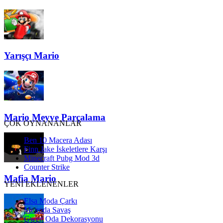
Yarışçı Mario
Mario Meyve Parçalama
ÇOK OYNANANLAR
Ben 10 Macera Adası
Finn Jake İskeletlere Karşı
Minecraft Pubg Mod 3d
Counter Strike
Mafia Mario
YENİ EKLENENLER
Elsa Moda Çarkı
Metroda Savaş
Gwen Oda Dekorasyonu