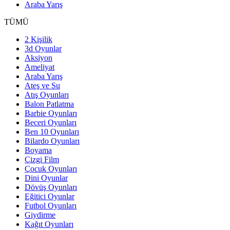
Araba Yarış
TÜMÜ
2 Kişilik
3d Oyunlar
Aksiyon
Ameliyat
Araba Yarış
Ateş ve Su
Atış Oyunları
Balon Patlatma
Barbie Oyunları
Beceri Oyunları
Ben 10 Oyunları
Bilardo Oyunları
Boyama
Çizgi Film
Çocuk Oyunları
Dini Oyunlar
Dövüş Oyunları
Eğitici Oyunlar
Futbol Oyunları
Giydirme
Kağıt Oyunları