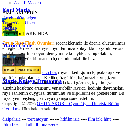
Ajan P Macera
Katil Mario
BİZİ TAKİP EDİN
Facebook'ta beğen
Twitter'da takip et
Sitemap
OyunSkor HAKKINDA
Oyun Skor Flash Oyunları
seçeneklerimiz ile özenle oluşturulmuş
Mario Çölde
en eğlenceli ve sürükleyici oyunlarımıza kolaylıkla ulaşabilir ve siz
de daha keyifli bir oyun deneyimine kolaylıkla sahip olabilir,
kendinizi büyük bir macera içerisinde bulabilirsiniz.
dizi box
rüyada kedi görmek​, psikolojik ve
spiritüel anlamlar taşır. Kediler, özgürlük, bağımsızlık ve gizem
Mario Kuleye Tırmanma
simgesi olarak kabul edilir. Rüyada kedi görmek, kişinin içsel
gücünü keşfetme arzusunu yansıtabilir. Ayrıca, kedinin davranışları,
rüya sahibinin duygusal durumunu ve ilişkilerini de gösterebilir. Bu
rüya, yeni başlangıçlar veya uyanışa işaret edebilir.
Copyright © 2026
OYUN SKOR – Oyun Oyna Ücretsiz Bütün
Oyunlar
- Tüm hakları saklıdır.
dizipalizle
---
torrentoyun
---
---
hdfilm izle
----
film izle hint
, ----
Film İzle
, ---
fullhdfilmizlesene
---
-----