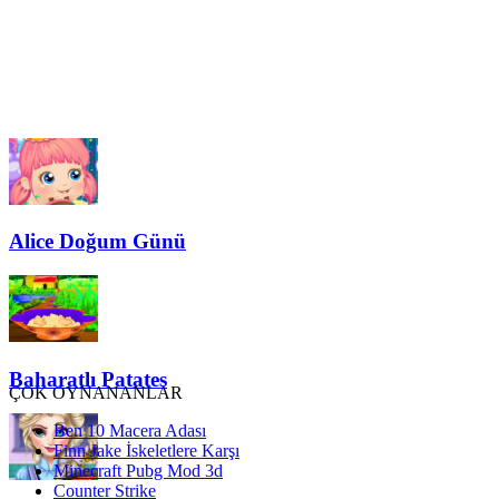
Alice Doğum Günü
Baharatlı Patates
ÇOK OYNANANLAR
Ben 10 Macera Adası
Finn Jake İskeletlere Karşı
Minecraft Pubg Mod 3d
Counter Strike