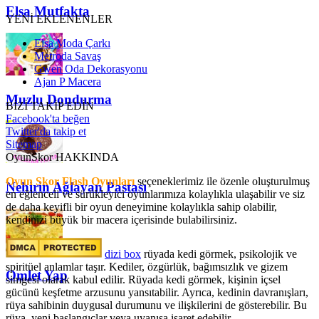
Elsa Mutfakta
YENİ EKLENENLER
Elsa Moda Çarkı
Metroda Savaş
Gwen Oda Dekorasyonu
Ajan P Macera
Muzlu Dondurma
BİZİ TAKİP EDİN
Facebook'ta beğen
Twitter'da takip et
Sitemap
OyunSkor HAKKINDA
Oyun Skor Flash Oyunları
seçeneklerimiz ile özenle oluşturulmuş
Nehirin Ağlayan Pastası
en eğlenceli ve sürükleyici oyunlarımıza kolaylıkla ulaşabilir ve siz
de daha keyifli bir oyun deneyimine kolaylıkla sahip olabilir,
kendinizi büyük bir macera içerisinde bulabilirsiniz.
dizi box
rüyada kedi görmek​, psikolojik ve
spiritüel anlamlar taşır. Kediler, özgürlük, bağımsızlık ve gizem
Omlet Yap
simgesi olarak kabul edilir. Rüyada kedi görmek, kişinin içsel
gücünü keşfetme arzusunu yansıtabilir. Ayrıca, kedinin davranışları,
rüya sahibinin duygusal durumunu ve ilişkilerini de gösterebilir. Bu
rüya, yeni başlangıçlar veya uyanışa işaret edebilir.