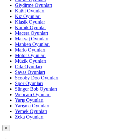
Giydirme Oyunları
Kağıt Oyunları
Kız Oyunları
Klasik Oyunlar
Komik Oyunlar
Macera Oyunları
Makyaj Oyunları
Manken Oyunları
Mario Oyunları
Motor Oyunları
Müzik Oyunları
Oda Oyunları
Savas Oyunları
Scooby Doo Oyunları
Spor Oyunları
Sünger Bob Oyunları
Webcam Oyunları
Yarış Oyunları
Yarışma Oyunları
Yemek Oyunları
Zeka Oyunları
×