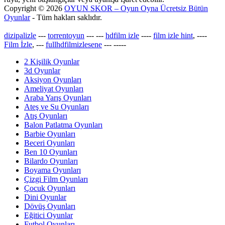
Copyright © 2026
OYUN SKOR – Oyun Oyna Ücretsiz Bütün
Oyunlar
- Tüm hakları saklıdır.
dizipalizle
---
torrentoyun
---
---
hdfilm izle
----
film izle hint
, ----
Film İzle
, ---
fullhdfilmizlesene
---
-----
2 Kişilik Oyunlar
3d Oyunlar
Aksiyon Oyunları
Ameliyat Oyunları
Araba Yarış Oyunları
Ateş ve Su Oyunları
Atış Oyunları
Balon Patlatma Oyunları
Barbie Oyunları
Beceri Oyunları
Ben 10 Oyunları
Bilardo Oyunları
Boyama Oyunları
Çizgi Film Oyunları
Çocuk Oyunları
Dini Oyunlar
Dövüş Oyunları
Eğitici Oyunlar
Futbol Oyunları