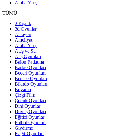
Araba Yarış
TÜMÜ
2 Kişilik
3d Oyunlar
Aksiyon
Ameliyat
Araba Yarış
Ateş ve Su
Atış Oyunları
Balon Patlatma
Barbie Oyunları
Beceri Oyunları
Ben 10 Oyunları
Bilardo Oyunları
Boyama
Çizgi Film
Çocuk Oyunları
Dini Oyunlar
Dövüş Oyunları
Eğitici Oyunlar
Futbol Oyunları
Giydirme
Kağıt Oyunları