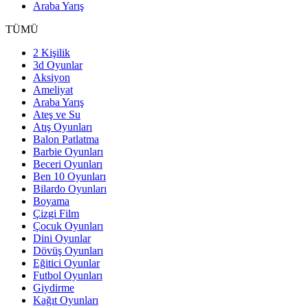
Araba Yarış
TÜMÜ
2 Kişilik
3d Oyunlar
Aksiyon
Ameliyat
Araba Yarış
Ateş ve Su
Atış Oyunları
Balon Patlatma
Barbie Oyunları
Beceri Oyunları
Ben 10 Oyunları
Bilardo Oyunları
Boyama
Çizgi Film
Çocuk Oyunları
Dini Oyunlar
Dövüş Oyunları
Eğitici Oyunlar
Futbol Oyunları
Giydirme
Kağıt Oyunları