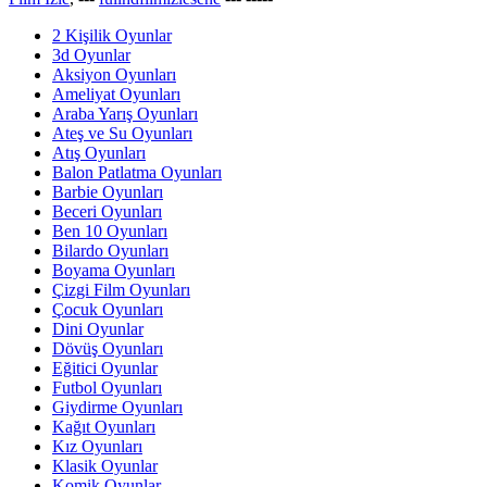
2 Kişilik Oyunlar
3d Oyunlar
Aksiyon Oyunları
Ameliyat Oyunları
Araba Yarış Oyunları
Ateş ve Su Oyunları
Atış Oyunları
Balon Patlatma Oyunları
Barbie Oyunları
Beceri Oyunları
Ben 10 Oyunları
Bilardo Oyunları
Boyama Oyunları
Çizgi Film Oyunları
Çocuk Oyunları
Dini Oyunlar
Dövüş Oyunları
Eğitici Oyunlar
Futbol Oyunları
Giydirme Oyunları
Kağıt Oyunları
Kız Oyunları
Klasik Oyunlar
Komik Oyunlar