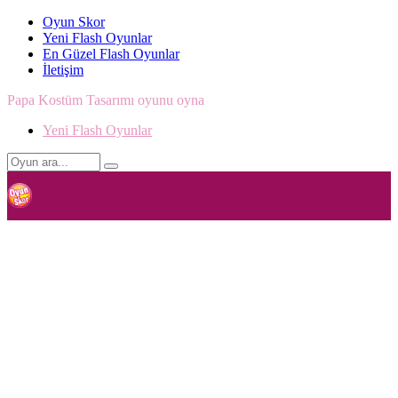
Oyun Skor
Yeni Flash Oyunlar
En Güzel Flash Oyunlar
İletişim
Papa Kostüm Tasarımı oyunu oyna
Yeni Flash Oyunlar