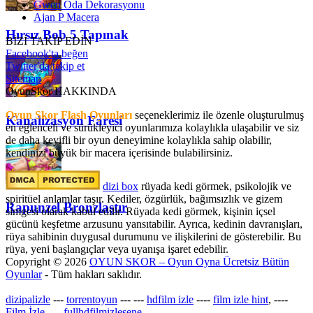
Gwen Oda Dekorasyonu
Ajan P Macera
Hırsız Bob 5 Tapınak
BİZİ TAKİP EDİN
Facebook'ta beğen
Twitter'da takip et
Sitemap
OyunSkor HAKKINDA
Oyun Skor Flash Oyunları
seçeneklerimiz ile özenle oluşturulmuş
Kanalizasyon Faresi
en eğlenceli ve sürükleyici oyunlarımıza kolaylıkla ulaşabilir ve siz
de daha keyifli bir oyun deneyimine kolaylıkla sahip olabilir,
kendinizi büyük bir macera içerisinde bulabilirsiniz.
dizi box
rüyada kedi görmek​, psikolojik ve
spiritüel anlamlar taşır. Kediler, özgürlük, bağımsızlık ve gizem
Rapunzel Bronzlaştır
simgesi olarak kabul edilir. Rüyada kedi görmek, kişinin içsel
gücünü keşfetme arzusunu yansıtabilir. Ayrıca, kedinin davranışları,
rüya sahibinin duygusal durumunu ve ilişkilerini de gösterebilir. Bu
rüya, yeni başlangıçlar veya uyanışa işaret edebilir.
Copyright © 2026
OYUN SKOR – Oyun Oyna Ücretsiz Bütün
Oyunlar
- Tüm hakları saklıdır.
dizipalizle
---
torrentoyun
---
---
hdfilm izle
----
film izle hint
, ----
Film İzle
, ---
fullhdfilmizlesene
---
-----