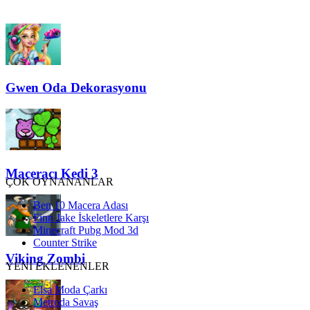
Gwen Oda Dekorasyonu
Maceracı Kedi 3
ÇOK OYNANANLAR
Ben 10 Macera Adası
Finn Jake İskeletlere Karşı
Minecraft Pubg Mod 3d
Counter Strike
Viking Zombi
YENİ EKLENENLER
Elsa Moda Çarkı
Metroda Savaş