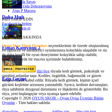
Metroda Savaş
Gwen Oda Dekorasyonu
Ajan P Macera
Daha Hızlı
BİZİ TAKİP EDİN
Facebook'ta beğen
Twitter'da takip et
Sitemap
OyunSkor HAKKINDA
Oyun Skor Flash Oyunları
seçeneklerimiz ile özenle oluşturulmuş
Elmas Kamyonu 2
en eğlenceli ve sürükleyici oyunlarımıza kolaylıkla ulaşabilir ve siz
de daha keyifli bir oyun deneyimine kolaylıkla sahip olabilir,
kendinizi büyük bir macera içerisinde bulabilirsiniz.
dizi box
rüyada kedi görmek​, psikolojik ve
spiritüel anlamlar taşır. Kediler, özgürlük, bağımsızlık ve gizem
Ezip Geçme
simgesi olarak kabul edilir. Rüyada kedi görmek, kişinin içsel
gücünü keşfetme arzusunu yansıtabilir. Ayrıca, kedinin davranışları,
rüya sahibinin duygusal durumunu ve ilişkilerini de gösterebilir. Bu
rüya, yeni başlangıçlar veya uyanışa işaret edebilir.
Copyright © 2026
OYUN SKOR – Oyun Oyna Ücretsiz Bütün
Oyunlar
- Tüm hakları saklıdır.
dizipalizle
---
torrentoyun
---
---
hdfilm izle
----
film izle hint
, ----