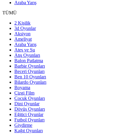
Araba Yarış
TÜMÜ
2 Kişilik
3d Oyunlar
Aksiyon
Ameliyat
Araba Yarış
Ateş ve Su
Atış Oyunları
Balon Patlatma
Barbie Oyunları
Beceri Oyunları
Ben 10 Oyunları
Bilardo Oyunları
Boyama
Çizgi Film
Çocuk Oyunları
Dini Oyunlar
Dövüş Oyunları
Eğitici Oyunlar
Futbol Oyunları
Giydirme
Kağıt Oyunları