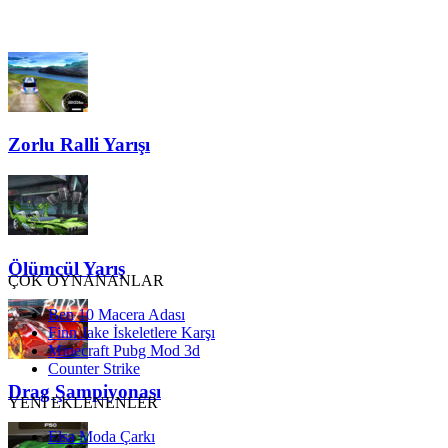
Zorlu Ralli Yarışı
Ölümcül Yarış
ÇOK OYNANANLAR
Ben 10 Macera Adası
Finn Jake İskeletlere Karşı
Minecraft Pubg Mod 3d
Counter Strike
Drag Şampiyonası
YENİ EKLENENLER
Elsa Moda Çarkı