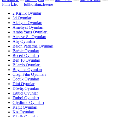
Film İzle
, ---
fullhdfilmizlesene
---
-----
2 Kişilik Oyunlar
3d Oyunlar
Aksiyon Oyunları
Ameliyat Oyunları
Araba Yarış Oyunları
Ateş ve Su Oyunları
Atış Oyunları
Balon Patlatma Oyunları
Barbie Oyunları
Beceri Oyunları
Ben 10 Oyunları
Bilardo Oyunları
Boyama Oyunları
Çizgi Film Oyunları
Çocuk Oyunları
Dini Oyunlar
Dövüş Oyunları
Eğitici Oyunlar
Futbol Oyunları
Giydirme Oyunları
Kağıt Oyunları
Kız Oyunları
Klasik Oyunlar