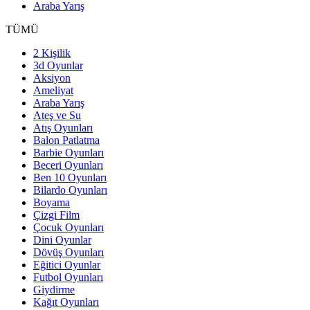
Araba Yarış
TÜMÜ
2 Kişilik
3d Oyunlar
Aksiyon
Ameliyat
Araba Yarış
Ateş ve Su
Atış Oyunları
Balon Patlatma
Barbie Oyunları
Beceri Oyunları
Ben 10 Oyunları
Bilardo Oyunları
Boyama
Çizgi Film
Çocuk Oyunları
Dini Oyunlar
Dövüş Oyunları
Eğitici Oyunlar
Futbol Oyunları
Giydirme
Kağıt Oyunları