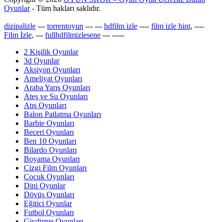
Oyunlar
- Tüm hakları saklıdır.
dizipalizle
---
torrentoyun
---
---
hdfilm izle
----
film izle hint
, ----
Film İzle
, ---
fullhdfilmizlesene
---
-----
2 Kişilik Oyunlar
3d Oyunlar
Aksiyon Oyunları
Ameliyat Oyunları
Araba Yarış Oyunları
Ateş ve Su Oyunları
Atış Oyunları
Balon Patlatma Oyunları
Barbie Oyunları
Beceri Oyunları
Ben 10 Oyunları
Bilardo Oyunları
Boyama Oyunları
Çizgi Film Oyunları
Çocuk Oyunları
Dini Oyunlar
Dövüş Oyunları
Eğitici Oyunlar
Futbol Oyunları
Giydirme Oyunları