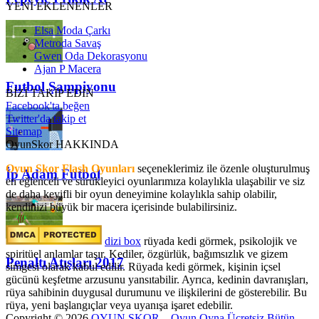
YENİ EKLENENLER
Elsa Moda Çarkı
Metroda Savaş
Gwen Oda Dekorasyonu
Ajan P Macera
Futbol Şampiyonu
BİZİ TAKİP EDİN
Facebook'ta beğen
Twitter'da takip et
Sitemap
OyunSkor HAKKINDA
Oyun Skor Flash Oyunları
seçeneklerimiz ile özenle oluşturulmuş
İp Adam Futbol
en eğlenceli ve sürükleyici oyunlarımıza kolaylıkla ulaşabilir ve siz
de daha keyifli bir oyun deneyimine kolaylıkla sahip olabilir,
kendinizi büyük bir macera içerisinde bulabilirsiniz.
dizi box
rüyada kedi görmek​, psikolojik ve
spiritüel anlamlar taşır. Kediler, özgürlük, bağımsızlık ve gizem
Penaltı Atışları 2017
simgesi olarak kabul edilir. Rüyada kedi görmek, kişinin içsel
gücünü keşfetme arzusunu yansıtabilir. Ayrıca, kedinin davranışları,
rüya sahibinin duygusal durumunu ve ilişkilerini de gösterebilir. Bu
rüya, yeni başlangıçlar veya uyanışa işaret edebilir.
Copyright © 2026
OYUN SKOR – Oyun Oyna Ücretsiz Bütün