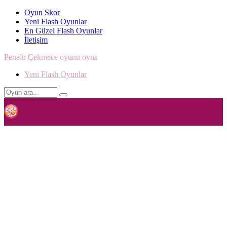
Oyun Skor
Yeni Flash Oyunlar
En Güzel Flash Oyunlar
İletişim
Penaltı Çekmece oyunu oyna
Yeni Flash Oyunlar