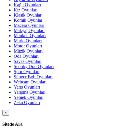
Kağıt Oyunları
Kız Oyunları
Klasik Oyunlar
Komik Oyunlar
Macera Oyunları
Makyaj Oyunları
Manken Oyunları
Mario Oyunları
Motor Oyunları
Müzik Oyunları
Oda Oyunları
Savas Oyunları
Scooby Doo Oyunları
Spor Oyunları
Sünger Bob Oyunları
Webcam Oyunları
Yarış Oyunları
Yarışma Oyunları
Yemek Oyunları
Zeka Oyunları
×
Sitede Ara