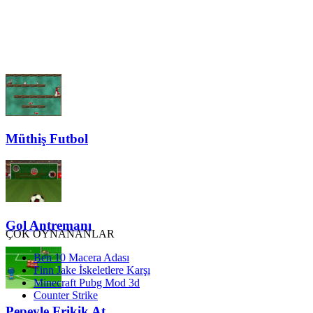
Müthiş Futbol
Gol Antremanı
ÇOK OYNANANLAR
Ben 10 Macera Adası
Finn Jake İskeletlere Karşı
Minecraft Pubg Mod 3d
Counter Strike
Pepeyle Frikik At