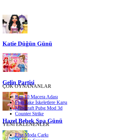
Katie Düğün Günü
Gelin Partisi
ÇOK OYNANANLAR
Ben 10 Macera Adası
Finn Jake İskeletlere Karşı
Minecraft Pubg Mod 3d
Counter Strike
Hazel Bebek Spa Günü
YENİ EKLENENLER
Elsa Moda Çarkı