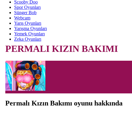
Scooby Doo
Spor Oyunları
Sünger Bob
Webcam
Yarış Oyunları
Yarışma Oyunları
Yemek Oyunları
Zeka Oyunları
PERMALI KIZIN BAKIMI
Permalı Kızın Bakımı oyunu hakkında