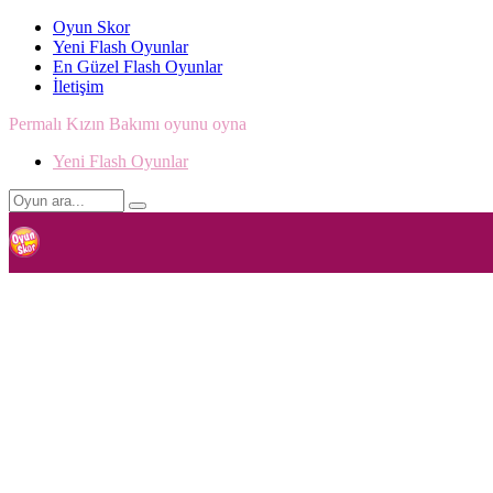
Oyun Skor
Yeni Flash Oyunlar
En Güzel Flash Oyunlar
İletişim
Permalı Kızın Bakımı oyunu oyna
Yeni Flash Oyunlar