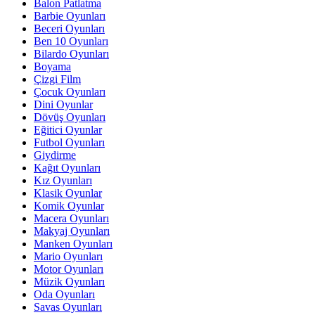
Balon Patlatma
Barbie Oyunları
Beceri Oyunları
Ben 10 Oyunları
Bilardo Oyunları
Boyama
Çizgi Film
Çocuk Oyunları
Dini Oyunlar
Dövüş Oyunları
Eğitici Oyunlar
Futbol Oyunları
Giydirme
Kağıt Oyunları
Kız Oyunları
Klasik Oyunlar
Komik Oyunlar
Macera Oyunları
Makyaj Oyunları
Manken Oyunları
Mario Oyunları
Motor Oyunları
Müzik Oyunları
Oda Oyunları
Savas Oyunları