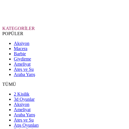
KATEGORİLER
POPÜLER
Aksiyon
Macera
Barbie
Giydirme
Ameliyat
Ateş ve Su
Araba Yarış
TÜMÜ
2 Kişilik
3d Oyunlar
Aksiyon
Ameliyat
Araba Yarış
Ateş ve Su
Atış Oyunları