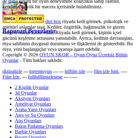
de daha keyifli bir oyun deneyimine kolaylıkla sahip olabilir,
kendinizi büyük bir macera içerisinde bulabilirsiniz.
dizi box
rüyada kedi görmek​, psikolojik ve
spiritüel anlamlar taşır. Kediler, özgürlük, bağımsızlık ve gizem
Rapunzel Bronzlaştır
simgesi olarak kabul edilir. Rüyada kedi görmek, kişinin içsel
gücünü keşfetme arzusunu yansıtabilir. Ayrıca, kedinin davranışları,
rüya sahibinin duygusal durumunu ve ilişkilerini de gösterebilir. Bu
rüya, yeni başlangıçlar veya uyanışa işaret edebilir.
Copyright © 2026
OYUN SKOR – Oyun Oyna Ücretsiz Bütün
Oyunlar
- Tüm hakları saklıdır.
dizipalizle
---
torrentoyun
---
---
hdfilm izle
----
film izle hint
, ----
Film İzle
, ---
fullhdfilmizlesene
---
-----
2 Kişilik Oyunlar
3d Oyunlar
Aksiyon Oyunları
Ameliyat Oyunları
Araba Yarış Oyunları
Ateş ve Su Oyunları
Atış Oyunları
Balon Patlatma Oyunları
Barbie Oyunları
Beceri Oyunları