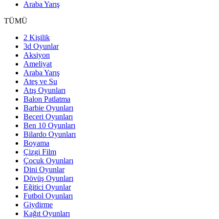
Araba Yarış
TÜMÜ
2 Kişilik
3d Oyunlar
Aksiyon
Ameliyat
Araba Yarış
Ateş ve Su
Atış Oyunları
Balon Patlatma
Barbie Oyunları
Beceri Oyunları
Ben 10 Oyunları
Bilardo Oyunları
Boyama
Çizgi Film
Çocuk Oyunları
Dini Oyunlar
Dövüş Oyunları
Eğitici Oyunlar
Futbol Oyunları
Giydirme
Kağıt Oyunları