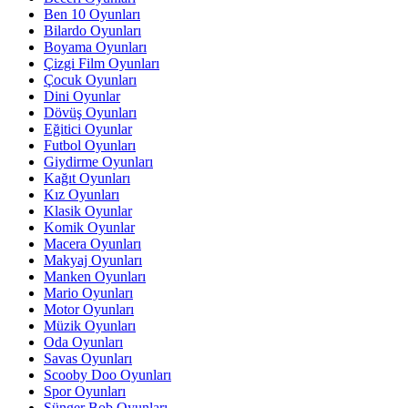
Ben 10 Oyunları
Bilardo Oyunları
Boyama Oyunları
Çizgi Film Oyunları
Çocuk Oyunları
Dini Oyunlar
Dövüş Oyunları
Eğitici Oyunlar
Futbol Oyunları
Giydirme Oyunları
Kağıt Oyunları
Kız Oyunları
Klasik Oyunlar
Komik Oyunlar
Macera Oyunları
Makyaj Oyunları
Manken Oyunları
Mario Oyunları
Motor Oyunları
Müzik Oyunları
Oda Oyunları
Savas Oyunları
Scooby Doo Oyunları
Spor Oyunları
Sünger Bob Oyunları