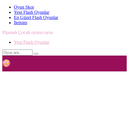
Oyun Skor
Yeni Flash Oyunlar
En Güzel Flash Oyunlar
İletişim
Pijamalı Çocuk oyunu oyna
Yeni Flash Oyunlar