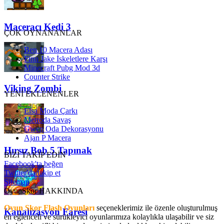
Maceracı Kedi 3
ÇOK OYNANANLAR
Ben 10 Macera Adası
Finn Jake İskeletlere Karşı
Minecraft Pubg Mod 3d
Counter Strike
Viking Zombi
YENİ EKLENENLER
Elsa Moda Çarkı
Metroda Savaş
Gwen Oda Dekorasyonu
Ajan P Macera
Hırsız Bob 5 Tapınak
BİZİ TAKİP EDİN
Facebook'ta beğen
Twitter'da takip et
Sitemap
OyunSkor HAKKINDA
Oyun Skor Flash Oyunları
seçeneklerimiz ile özenle oluşturulmuş
Kanalizasyon Faresi
en eğlenceli ve sürükleyici oyunlarımıza kolaylıkla ulaşabilir ve siz