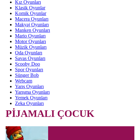
Kız Oyunları
Klasik Oyunlar
Komik Oyunlar
Macera Oyunları
Makyaj Oyunları
Manken Oyunları
Mario Oyunları
Motor Oyunları
Müzik Oyunları
Oda Oyunları
Savas Oyunları
Scooby Doo
Spor Oyunları
Sünger Bob
Webcam
Yarış Oyunları
Yarışma Oyunları
Yemek Oyunları
Zeka Oyunları
PİJAMALI ÇOCUK