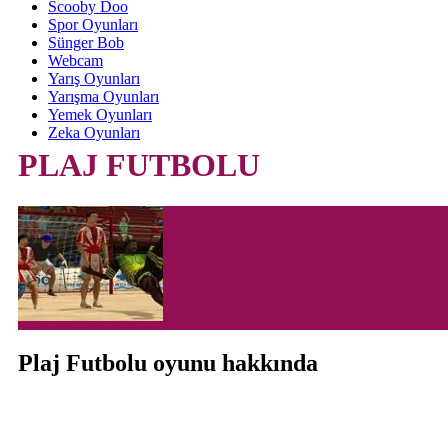
Scooby Doo
Spor Oyunları
Sünger Bob
Webcam
Yarış Oyunları
Yarışma Oyunları
Yemek Oyunları
Zeka Oyunları
PLAJ FUTBOLU
Plaj Futbolu oyunu hakkında