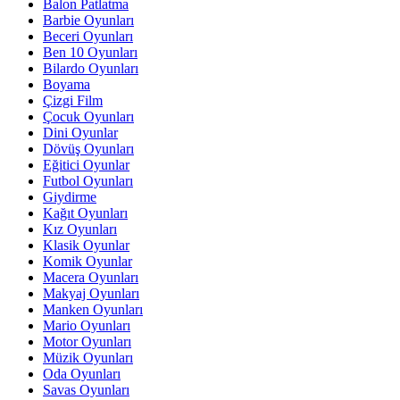
Balon Patlatma
Barbie Oyunları
Beceri Oyunları
Ben 10 Oyunları
Bilardo Oyunları
Boyama
Çizgi Film
Çocuk Oyunları
Dini Oyunlar
Dövüş Oyunları
Eğitici Oyunlar
Futbol Oyunları
Giydirme
Kağıt Oyunları
Kız Oyunları
Klasik Oyunlar
Komik Oyunlar
Macera Oyunları
Makyaj Oyunları
Manken Oyunları
Mario Oyunları
Motor Oyunları
Müzik Oyunları
Oda Oyunları
Savas Oyunları