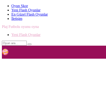
Oyun Skor
Yeni Flash Oyunlar
En Güzel Flash Oyunlar
İletişim
Plaj Futbolu oyunu oyna
Yeni Flash Oyunlar