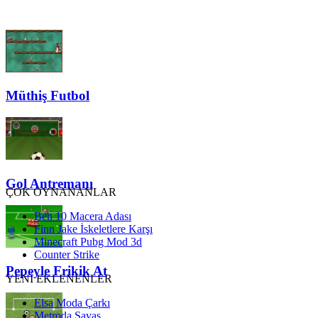
Müthiş Futbol
Gol Antremanı
ÇOK OYNANANLAR
Ben 10 Macera Adası
Finn Jake İskeletlere Karşı
Minecraft Pubg Mod 3d
Counter Strike
Pepeyle Frikik At
YENİ EKLENENLER
Elsa Moda Çarkı
Metroda Savaş