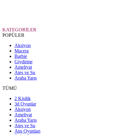
KATEGORİLER
POPÜLER
Aksiyon
Macera
Barbie
Giydirme
Ameliyat
Ateş ve Su
Araba Yarış
TÜMÜ
2 Kişilik
3d Oyunlar
Aksiyon
Ameliyat
Araba Yarış
Ateş ve Su
Atış Oyunları