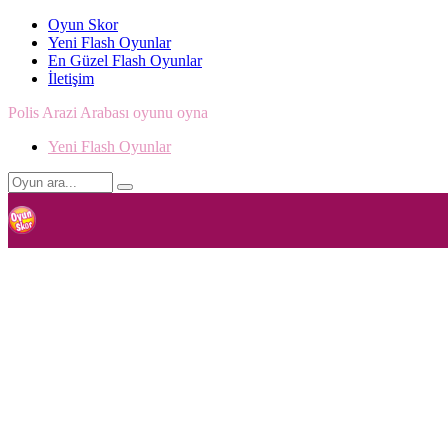
Oyun Skor
Yeni Flash Oyunlar
En Güzel Flash Oyunlar
İletişim
Polis Arazi Arabası oyunu oyna
Yeni Flash Oyunlar