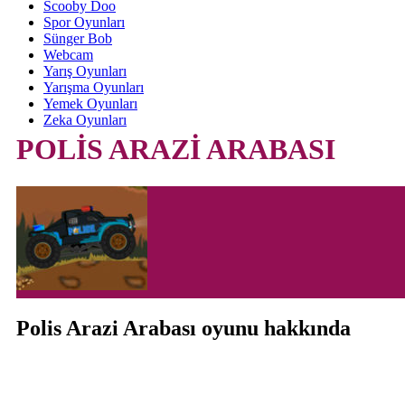
Scooby Doo
Spor Oyunları
Sünger Bob
Webcam
Yarış Oyunları
Yarışma Oyunları
Yemek Oyunları
Zeka Oyunları
POLİS ARAZİ ARABASI
Polis Arazi Arabası oyunu hakkında