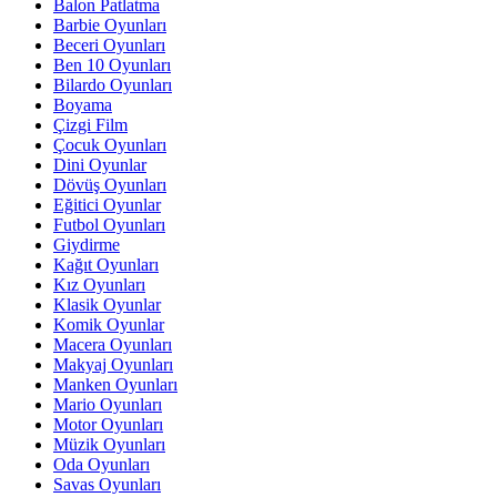
Balon Patlatma
Barbie Oyunları
Beceri Oyunları
Ben 10 Oyunları
Bilardo Oyunları
Boyama
Çizgi Film
Çocuk Oyunları
Dini Oyunlar
Dövüş Oyunları
Eğitici Oyunlar
Futbol Oyunları
Giydirme
Kağıt Oyunları
Kız Oyunları
Klasik Oyunlar
Komik Oyunlar
Macera Oyunları
Makyaj Oyunları
Manken Oyunları
Mario Oyunları
Motor Oyunları
Müzik Oyunları
Oda Oyunları
Savas Oyunları