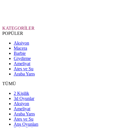
KATEGORİLER
POPÜLER
Aksiyon
Macera
Barbie
Giydirme
Ameliyat
Ateş ve Su
Araba Yarış
TÜMÜ
2 Kişilik
3d Oyunlar
Aksiyon
Ameliyat
Araba Yarış
Ateş ve Su
Atış Oyunları