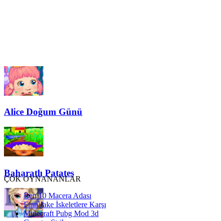
Alice Doğum Günü
Baharatlı Patates
ÇOK OYNANANLAR
Ben 10 Macera Adası
Finn Jake İskeletlere Karşı
Minecraft Pubg Mod 3d