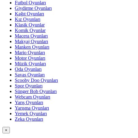
Futbol Oyunları
Giydirme Oyunları
Kağıt Oyunları
Kız Oyunları
Klasik Oyunlar
Komik Oyunlar
Macera Oyunları
Makyaj Oyunları
Manken Oyunları
Mario Oyunları
Motor Oyunları
Müzik Oyunları
Oda Oyunları
Savas Oyunları
Scooby Doo Oyunları
Spor Oyunları
Sünger Bob Oyunları
Webcam Oyunları
Yarış Oyunları
Yarışma Oyunları
Yemek Oyunları
Zeka Oyunları
×