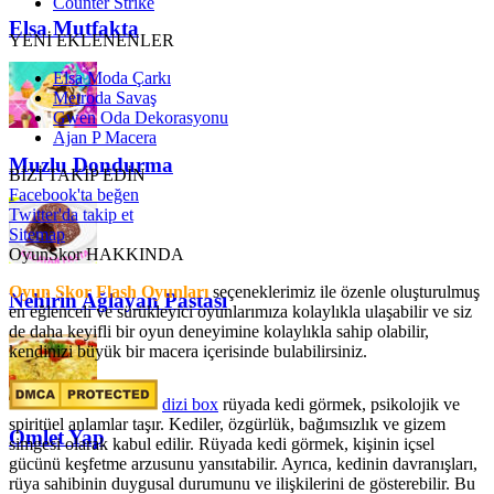
Counter Strike
Elsa Mutfakta
YENİ EKLENENLER
Elsa Moda Çarkı
Metroda Savaş
Gwen Oda Dekorasyonu
Ajan P Macera
Muzlu Dondurma
BİZİ TAKİP EDİN
Facebook'ta beğen
Twitter'da takip et
Sitemap
OyunSkor HAKKINDA
Oyun Skor Flash Oyunları
seçeneklerimiz ile özenle oluşturulmuş
Nehirin Ağlayan Pastası
en eğlenceli ve sürükleyici oyunlarımıza kolaylıkla ulaşabilir ve siz
de daha keyifli bir oyun deneyimine kolaylıkla sahip olabilir,
kendinizi büyük bir macera içerisinde bulabilirsiniz.
dizi box
rüyada kedi görmek​, psikolojik ve
spiritüel anlamlar taşır. Kediler, özgürlük, bağımsızlık ve gizem
Omlet Yap
simgesi olarak kabul edilir. Rüyada kedi görmek, kişinin içsel
gücünü keşfetme arzusunu yansıtabilir. Ayrıca, kedinin davranışları,
rüya sahibinin duygusal durumunu ve ilişkilerini de gösterebilir. Bu