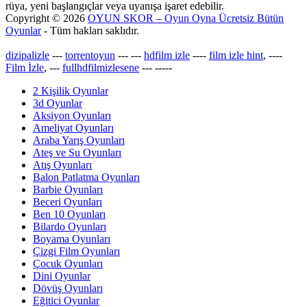
rüya, yeni başlangıçlar veya uyanışa işaret edebilir.
Copyright © 2026
OYUN SKOR – Oyun Oyna Ücretsiz Bütün
Oyunlar
- Tüm hakları saklıdır.
dizipalizle
---
torrentoyun
---
---
hdfilm izle
----
film izle hint
, ----
Film İzle
, ---
fullhdfilmizlesene
---
-----
2 Kişilik Oyunlar
3d Oyunlar
Aksiyon Oyunları
Ameliyat Oyunları
Araba Yarış Oyunları
Ateş ve Su Oyunları
Atış Oyunları
Balon Patlatma Oyunları
Barbie Oyunları
Beceri Oyunları
Ben 10 Oyunları
Bilardo Oyunları
Boyama Oyunları
Çizgi Film Oyunları
Çocuk Oyunları
Dini Oyunlar
Dövüş Oyunları
Eğitici Oyunlar