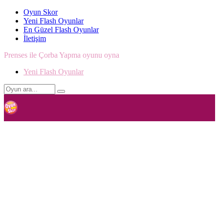
Oyun Skor
Yeni Flash Oyunlar
En Güzel Flash Oyunlar
İletişim
Prenses ile Çorba Yapma oyunu oyna
Yeni Flash Oyunlar