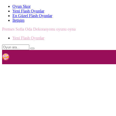
Oyun Skor
Yeni Flash Oyunlar
En Güzel Flash Oyunlar
İletişim
Prenses Sofia Oda Dekorasyonu oyunu oyna
Yeni Flash Oyunlar