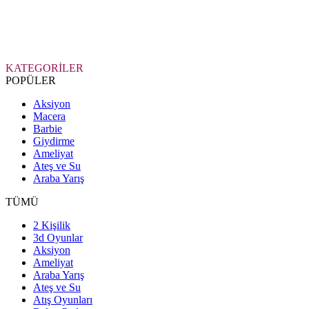
KATEGORİLER
POPÜLER
Aksiyon
Macera
Barbie
Giydirme
Ameliyat
Ateş ve Su
Araba Yarış
TÜMÜ
2 Kişilik
3d Oyunlar
Aksiyon
Ameliyat
Araba Yarış
Ateş ve Su
Atış Oyunları