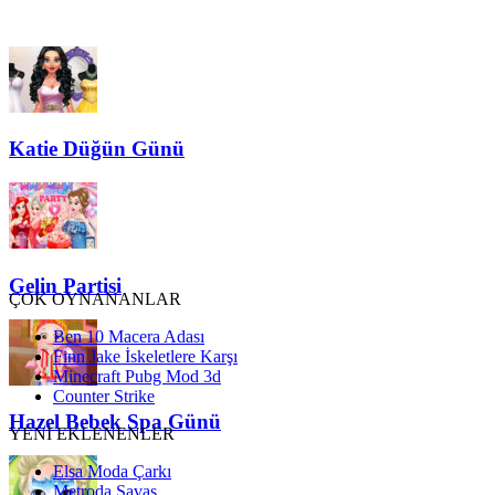
Katie Düğün Günü
Gelin Partisi
ÇOK OYNANANLAR
Ben 10 Macera Adası
Finn Jake İskeletlere Karşı
Minecraft Pubg Mod 3d
Counter Strike
Hazel Bebek Spa Günü
YENİ EKLENENLER
Elsa Moda Çarkı
Metroda Savaş