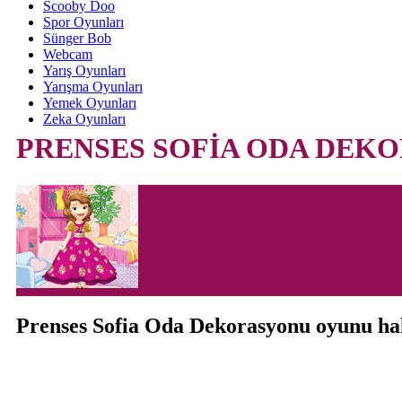
Scooby Doo
Spor Oyunları
Sünger Bob
Webcam
Yarış Oyunları
Yarışma Oyunları
Yemek Oyunları
Zeka Oyunları
PRENSES SOFİA ODA DEK
Prenses Sofia Oda Dekorasyonu oyunu h