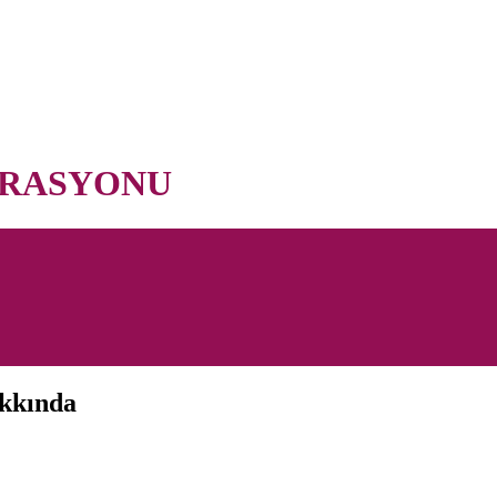
ORASYONU
akkında