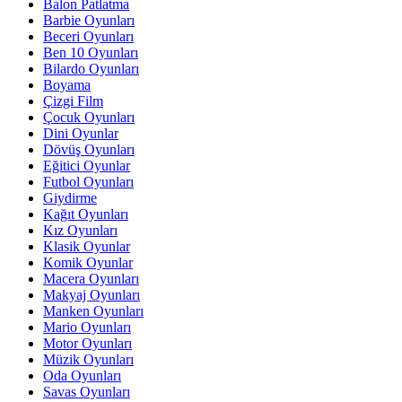
Balon Patlatma
Barbie Oyunları
Beceri Oyunları
Ben 10 Oyunları
Bilardo Oyunları
Boyama
Çizgi Film
Çocuk Oyunları
Dini Oyunlar
Dövüş Oyunları
Eğitici Oyunlar
Futbol Oyunları
Giydirme
Kağıt Oyunları
Kız Oyunları
Klasik Oyunlar
Komik Oyunlar
Macera Oyunları
Makyaj Oyunları
Manken Oyunları
Mario Oyunları
Motor Oyunları
Müzik Oyunları
Oda Oyunları
Savas Oyunları