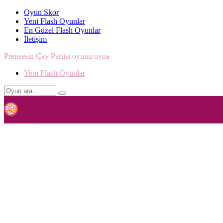
Oyun Skor
Yeni Flash Oyunlar
En Güzel Flash Oyunlar
İletişim
Prensesin Çay Partisi oyunu oyna
Yeni Flash Oyunlar