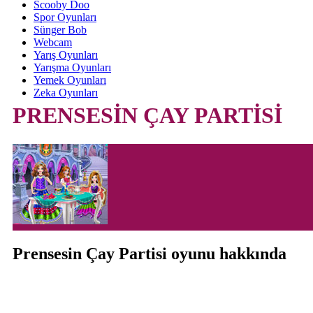
Scooby Doo
Spor Oyunları
Sünger Bob
Webcam
Yarış Oyunları
Yarışma Oyunları
Yemek Oyunları
Zeka Oyunları
PRENSESİN ÇAY PARTİSİ
Prensesin Çay Partisi oyunu hakkında