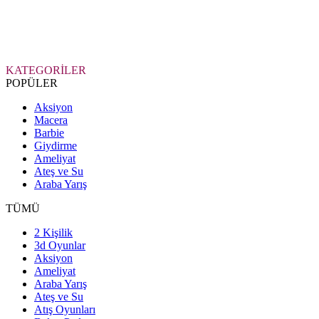
KATEGORİLER
POPÜLER
Aksiyon
Macera
Barbie
Giydirme
Ameliyat
Ateş ve Su
Araba Yarış
TÜMÜ
2 Kişilik
3d Oyunlar
Aksiyon
Ameliyat
Araba Yarış
Ateş ve Su
Atış Oyunları