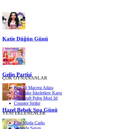
Katie Düğün Günü
Gelin Partisi
ÇOK OYNANANLAR
Ben 10 Macera Adası
Finn Jake İskeletlere Karşı
Minecraft Pubg Mod 3d
Counter Strike
Hazel Bebek Spa Günü
YENİ EKLENENLER
Elsa Moda Çarkı
Metroda Savaş