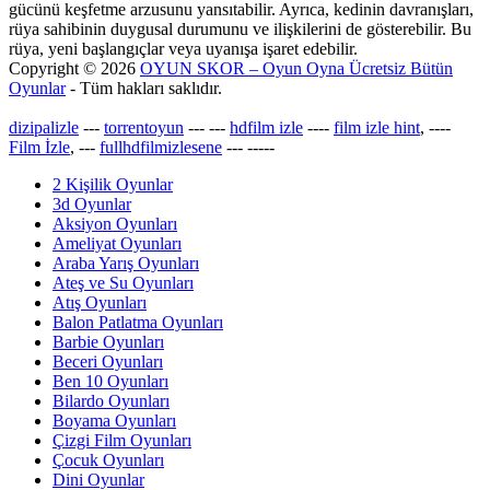
gücünü keşfetme arzusunu yansıtabilir. Ayrıca, kedinin davranışları,
rüya sahibinin duygusal durumunu ve ilişkilerini de gösterebilir. Bu
rüya, yeni başlangıçlar veya uyanışa işaret edebilir.
Copyright © 2026
OYUN SKOR – Oyun Oyna Ücretsiz Bütün
Oyunlar
- Tüm hakları saklıdır.
dizipalizle
---
torrentoyun
---
---
hdfilm izle
----
film izle hint
, ----
Film İzle
, ---
fullhdfilmizlesene
---
-----
2 Kişilik Oyunlar
3d Oyunlar
Aksiyon Oyunları
Ameliyat Oyunları
Araba Yarış Oyunları
Ateş ve Su Oyunları
Atış Oyunları
Balon Patlatma Oyunları
Barbie Oyunları
Beceri Oyunları
Ben 10 Oyunları
Bilardo Oyunları
Boyama Oyunları
Çizgi Film Oyunları
Çocuk Oyunları
Dini Oyunlar