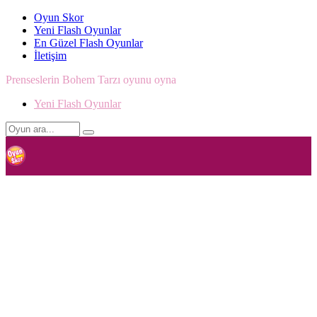
Oyun Skor
Yeni Flash Oyunlar
En Güzel Flash Oyunlar
İletişim
Prenseslerin Bohem Tarzı oyunu oyna
Yeni Flash Oyunlar