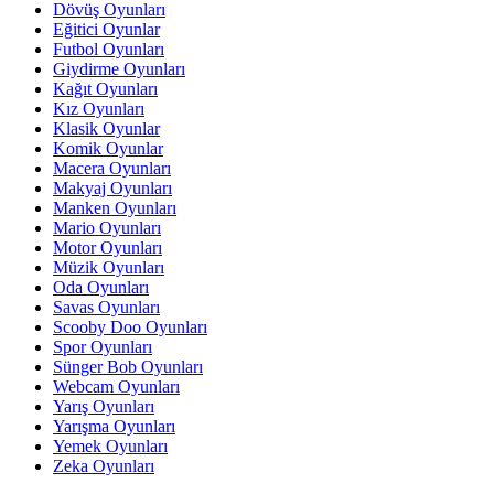
Dövüş Oyunları
Eğitici Oyunlar
Futbol Oyunları
Giydirme Oyunları
Kağıt Oyunları
Kız Oyunları
Klasik Oyunlar
Komik Oyunlar
Macera Oyunları
Makyaj Oyunları
Manken Oyunları
Mario Oyunları
Motor Oyunları
Müzik Oyunları
Oda Oyunları
Savas Oyunları
Scooby Doo Oyunları
Spor Oyunları
Sünger Bob Oyunları
Webcam Oyunları
Yarış Oyunları
Yarışma Oyunları
Yemek Oyunları
Zeka Oyunları