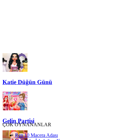
Katie Düğün Günü
Gelin Partisi
ÇOK OYNANANLAR
Ben 10 Macera Adası