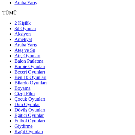
Araba Yarış
TÜMÜ
2 Kişilik
3d Oyunlar
Aksiyon
Ameliyat
Araba Yarış
Ateş ve Su
Atış Oyunları
Balon Patlatma
Barbie Oyunları
Beceri Oyunları
Ben 10 Oyunları
Bilardo Oyunları
Boyama
Çizgi Film
Çocuk Oyunları
Dini Oyunlar
Dövüş Oyunları
Eğitici Oyunlar
Futbol Oyunları
Giydirme
Kağıt Oyunları