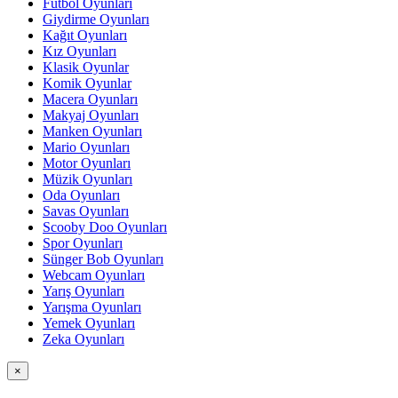
Futbol Oyunları
Giydirme Oyunları
Kağıt Oyunları
Kız Oyunları
Klasik Oyunlar
Komik Oyunlar
Macera Oyunları
Makyaj Oyunları
Manken Oyunları
Mario Oyunları
Motor Oyunları
Müzik Oyunları
Oda Oyunları
Savas Oyunları
Scooby Doo Oyunları
Spor Oyunları
Sünger Bob Oyunları
Webcam Oyunları
Yarış Oyunları
Yarışma Oyunları
Yemek Oyunları
Zeka Oyunları
×