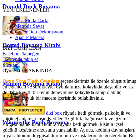
Donald Duck Boyama
YENİ EKLENENLER
Elsa Moda Çarkı
Metroda Savaş
Gwen Oda Dekorasyonu
Ajan P Macera
Dotted Boyama Kitabı
BİZİ TAKİP EDİN
Facebook'ta beğen
Twitter'da takip et
Sitemap
OyunSkor HAKKINDA
Oyun Skor Flash Oyunları
seçeneklerimiz ile özenle oluşturulmuş
Minion Boyama Kitabı
en eğlenceli ve sürükleyici oyunlarımıza kolaylıkla ulaşabilir ve siz
de daha keyifli bir oyun deneyimine kolaylıkla sahip olabilir,
kendinizi büyük bir macera içerisinde bulabilirsiniz.
dizi box
rüyada kedi görmek​, psikolojik ve
spiritüel anlamlar taşır. Kediler, özgürlük, bağımsızlık ve gizem
Winnie the Pooh Boyama
simgesi olarak kabul edilir. Rüyada kedi görmek, kişinin içsel
gücünü keşfetme arzusunu yansıtabilir. Ayrıca, kedinin davranışları,
rüya sahibinin duygusal durumunu ve ilişkilerini de gösterebilir. Bu