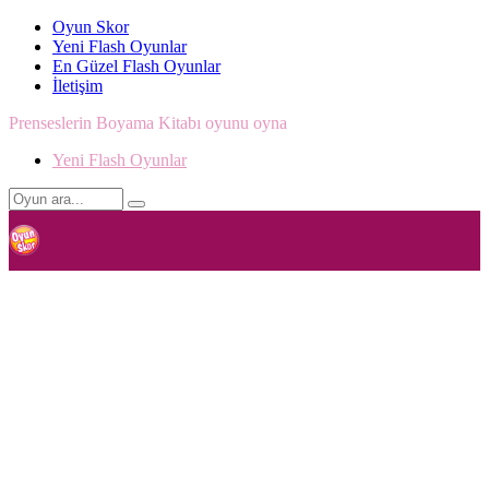
Oyun Skor
Yeni Flash Oyunlar
En Güzel Flash Oyunlar
İletişim
Prenseslerin Boyama Kitabı oyunu oyna
Yeni Flash Oyunlar