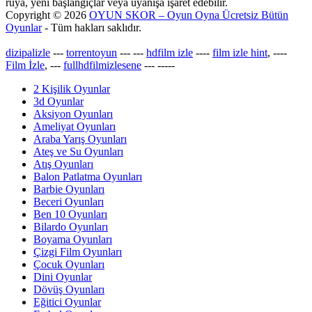
rüya, yeni başlangıçlar veya uyanışa işaret edebilir.
Copyright © 2026
OYUN SKOR – Oyun Oyna Ücretsiz Bütün
Oyunlar
- Tüm hakları saklıdır.
dizipalizle
---
torrentoyun
---
---
hdfilm izle
----
film izle hint
, ----
Film İzle
, ---
fullhdfilmizlesene
---
-----
2 Kişilik Oyunlar
3d Oyunlar
Aksiyon Oyunları
Ameliyat Oyunları
Araba Yarış Oyunları
Ateş ve Su Oyunları
Atış Oyunları
Balon Patlatma Oyunları
Barbie Oyunları
Beceri Oyunları
Ben 10 Oyunları
Bilardo Oyunları
Boyama Oyunları
Çizgi Film Oyunları
Çocuk Oyunları
Dini Oyunlar
Dövüş Oyunları
Eğitici Oyunlar