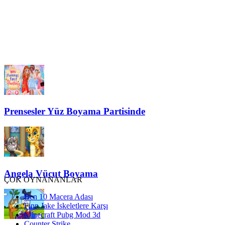
Prensesler Yüz Boyama Partisinde
Angela Vücut Boyama
ÇOK OYNANANLAR
Ben 10 Macera Adası
Finn Jake İskeletlere Karşı
Minecraft Pubg Mod 3d
Counter Strike