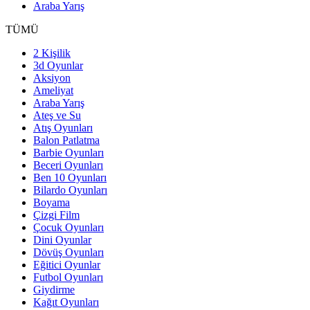
Araba Yarış
TÜMÜ
2 Kişilik
3d Oyunlar
Aksiyon
Ameliyat
Araba Yarış
Ateş ve Su
Atış Oyunları
Balon Patlatma
Barbie Oyunları
Beceri Oyunları
Ben 10 Oyunları
Bilardo Oyunları
Boyama
Çizgi Film
Çocuk Oyunları
Dini Oyunlar
Dövüş Oyunları
Eğitici Oyunlar
Futbol Oyunları
Giydirme
Kağıt Oyunları