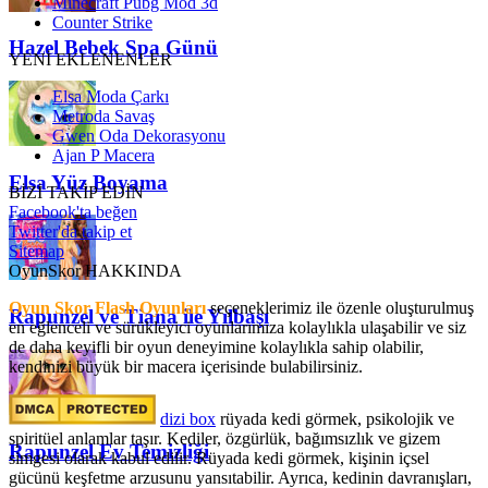
Minecraft Pubg Mod 3d
Counter Strike
Hazel Bebek Spa Günü
YENİ EKLENENLER
Elsa Moda Çarkı
Metroda Savaş
Gwen Oda Dekorasyonu
Ajan P Macera
Elsa Yüz Boyama
BİZİ TAKİP EDİN
Facebook'ta beğen
Twitter'da takip et
Sitemap
OyunSkor HAKKINDA
Oyun Skor Flash Oyunları
seçeneklerimiz ile özenle oluşturulmuş
Rapunzel ve Tiana ile Yılbaşı
en eğlenceli ve sürükleyici oyunlarımıza kolaylıkla ulaşabilir ve siz
de daha keyifli bir oyun deneyimine kolaylıkla sahip olabilir,
kendinizi büyük bir macera içerisinde bulabilirsiniz.
dizi box
rüyada kedi görmek​, psikolojik ve
spiritüel anlamlar taşır. Kediler, özgürlük, bağımsızlık ve gizem
Rapunzel Ev Temizliği
simgesi olarak kabul edilir. Rüyada kedi görmek, kişinin içsel
gücünü keşfetme arzusunu yansıtabilir. Ayrıca, kedinin davranışları,