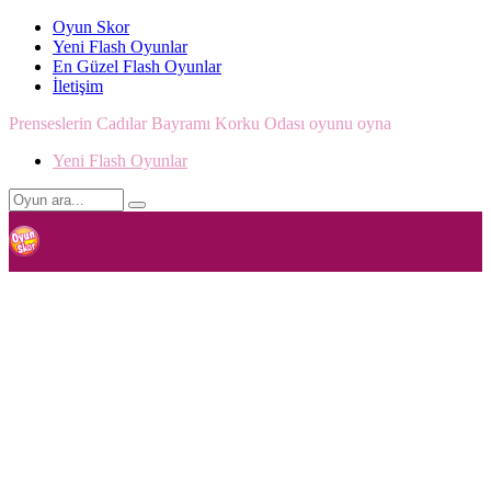
Oyun Skor
Yeni Flash Oyunlar
En Güzel Flash Oyunlar
İletişim
Prenseslerin Cadılar Bayramı Korku Odası oyunu oyna
Yeni Flash Oyunlar