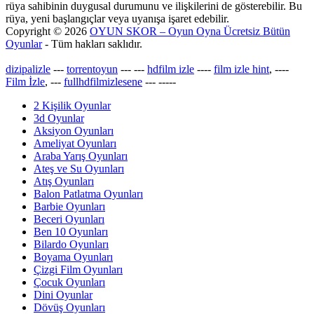
rüya sahibinin duygusal durumunu ve ilişkilerini de gösterebilir. Bu
rüya, yeni başlangıçlar veya uyanışa işaret edebilir.
Copyright © 2026
OYUN SKOR – Oyun Oyna Ücretsiz Bütün
Oyunlar
- Tüm hakları saklıdır.
dizipalizle
---
torrentoyun
---
---
hdfilm izle
----
film izle hint
, ----
Film İzle
, ---
fullhdfilmizlesene
---
-----
2 Kişilik Oyunlar
3d Oyunlar
Aksiyon Oyunları
Ameliyat Oyunları
Araba Yarış Oyunları
Ateş ve Su Oyunları
Atış Oyunları
Balon Patlatma Oyunları
Barbie Oyunları
Beceri Oyunları
Ben 10 Oyunları
Bilardo Oyunları
Boyama Oyunları
Çizgi Film Oyunları
Çocuk Oyunları
Dini Oyunlar
Dövüş Oyunları