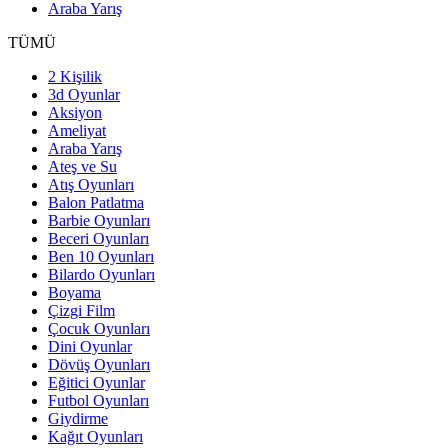
Araba Yarış
TÜMÜ
2 Kişilik
3d Oyunlar
Aksiyon
Ameliyat
Araba Yarış
Ateş ve Su
Atış Oyunları
Balon Patlatma
Barbie Oyunları
Beceri Oyunları
Ben 10 Oyunları
Bilardo Oyunları
Boyama
Çizgi Film
Çocuk Oyunları
Dini Oyunlar
Dövüş Oyunları
Eğitici Oyunlar
Futbol Oyunları
Giydirme
Kağıt Oyunları