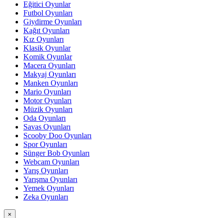
Eğitici Oyunlar
Futbol Oyunları
Giydirme Oyunları
Kağıt Oyunları
Kız Oyunları
Klasik Oyunlar
Komik Oyunlar
Macera Oyunları
Makyaj Oyunları
Manken Oyunları
Mario Oyunları
Motor Oyunları
Müzik Oyunları
Oda Oyunları
Savas Oyunları
Scooby Doo Oyunları
Spor Oyunları
Sünger Bob Oyunları
Webcam Oyunları
Yarış Oyunları
Yarışma Oyunları
Yemek Oyunları
Zeka Oyunları
×