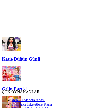
Katie Düğün Günü
Gelin Partisi
ÇOK OYNANANLAR
Ben 10 Macera Adası
Finn Jake İskeletlere Karşı