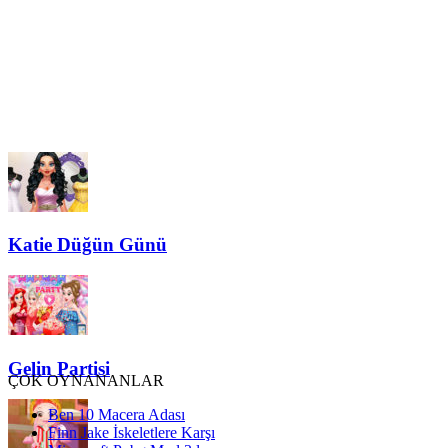
Katie Düğün Günü
Gelin Partisi
ÇOK OYNANANLAR
Ben 10 Macera Adası
Finn Jake İskeletlere Karşı