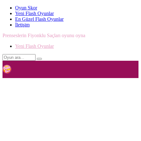
Oyun Skor
Yeni Flash Oyunlar
En Güzel Flash Oyunlar
İletişim
Prenseslerin Fiyonklu Saçları oyunu oyna
Yeni Flash Oyunlar