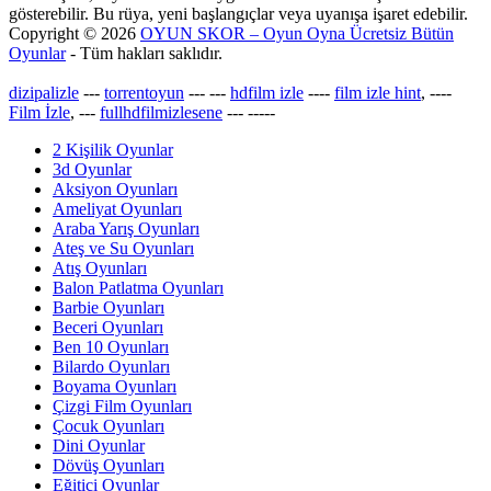
gösterebilir. Bu rüya, yeni başlangıçlar veya uyanışa işaret edebilir.
Copyright © 2026
OYUN SKOR – Oyun Oyna Ücretsiz Bütün
Oyunlar
- Tüm hakları saklıdır.
dizipalizle
---
torrentoyun
---
---
hdfilm izle
----
film izle hint
, ----
Film İzle
, ---
fullhdfilmizlesene
---
-----
2 Kişilik Oyunlar
3d Oyunlar
Aksiyon Oyunları
Ameliyat Oyunları
Araba Yarış Oyunları
Ateş ve Su Oyunları
Atış Oyunları
Balon Patlatma Oyunları
Barbie Oyunları
Beceri Oyunları
Ben 10 Oyunları
Bilardo Oyunları
Boyama Oyunları
Çizgi Film Oyunları
Çocuk Oyunları
Dini Oyunlar
Dövüş Oyunları
Eğitici Oyunlar