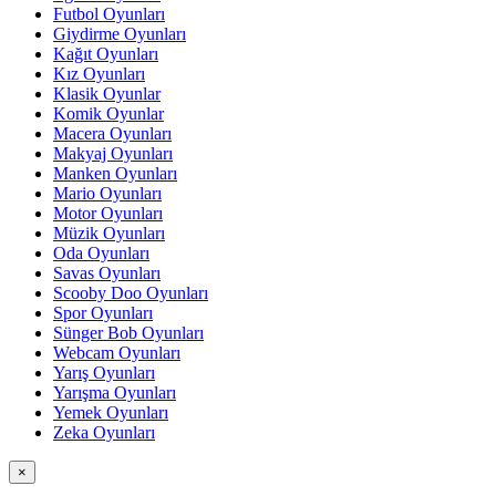
Futbol Oyunları
Giydirme Oyunları
Kağıt Oyunları
Kız Oyunları
Klasik Oyunlar
Komik Oyunlar
Macera Oyunları
Makyaj Oyunları
Manken Oyunları
Mario Oyunları
Motor Oyunları
Müzik Oyunları
Oda Oyunları
Savas Oyunları
Scooby Doo Oyunları
Spor Oyunları
Sünger Bob Oyunları
Webcam Oyunları
Yarış Oyunları
Yarışma Oyunları
Yemek Oyunları
Zeka Oyunları
×