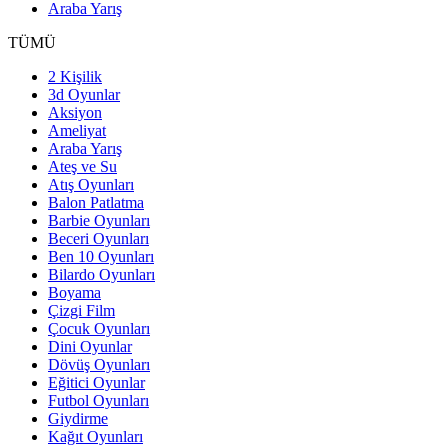
Araba Yarış
TÜMÜ
2 Kişilik
3d Oyunlar
Aksiyon
Ameliyat
Araba Yarış
Ateş ve Su
Atış Oyunları
Balon Patlatma
Barbie Oyunları
Beceri Oyunları
Ben 10 Oyunları
Bilardo Oyunları
Boyama
Çizgi Film
Çocuk Oyunları
Dini Oyunlar
Dövüş Oyunları
Eğitici Oyunlar
Futbol Oyunları
Giydirme
Kağıt Oyunları