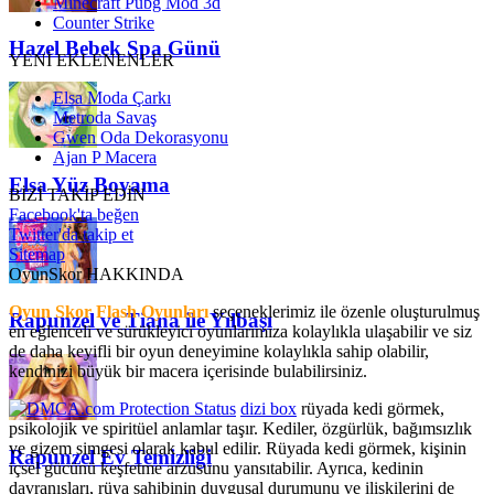
Minecraft Pubg Mod 3d
Counter Strike
Hazel Bebek Spa Günü
YENİ EKLENENLER
Elsa Moda Çarkı
Metroda Savaş
Gwen Oda Dekorasyonu
Ajan P Macera
Elsa Yüz Boyama
BİZİ TAKİP EDİN
Facebook'ta beğen
Twitter'da takip et
Sitemap
OyunSkor HAKKINDA
Oyun Skor Flash Oyunları
seçeneklerimiz ile özenle oluşturulmuş
Rapunzel ve Tiana ile Yılbaşı
en eğlenceli ve sürükleyici oyunlarımıza kolaylıkla ulaşabilir ve siz
de daha keyifli bir oyun deneyimine kolaylıkla sahip olabilir,
kendinizi büyük bir macera içerisinde bulabilirsiniz.
dizi box
rüyada kedi görmek​,
psikolojik ve spiritüel anlamlar taşır. Kediler, özgürlük, bağımsızlık
ve gizem simgesi olarak kabul edilir. Rüyada kedi görmek, kişinin
Rapunzel Ev Temizliği
içsel gücünü keşfetme arzusunu yansıtabilir. Ayrıca, kedinin
davranışları, rüya sahibinin duygusal durumunu ve ilişkilerini de