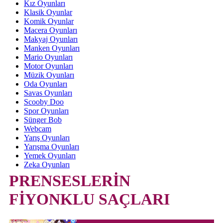
Kız Oyunları
Klasik Oyunlar
Komik Oyunlar
Macera Oyunları
Makyaj Oyunları
Manken Oyunları
Mario Oyunları
Motor Oyunları
Müzik Oyunları
Oda Oyunları
Savas Oyunları
Scooby Doo
Spor Oyunları
Sünger Bob
Webcam
Yarış Oyunları
Yarışma Oyunları
Yemek Oyunları
Zeka Oyunları
PRENSESLERİN
FİYONKLU SAÇLARI