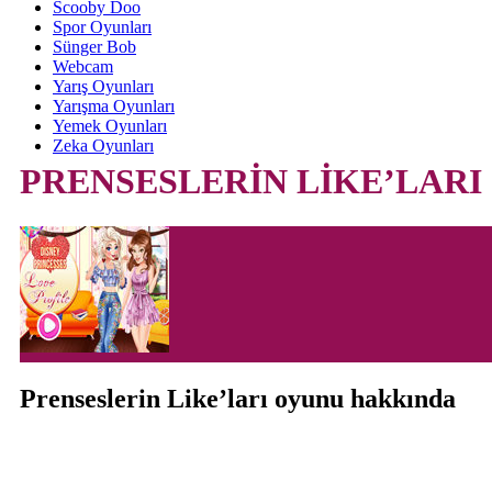
Scooby Doo
Spor Oyunları
Sünger Bob
Webcam
Yarış Oyunları
Yarışma Oyunları
Yemek Oyunları
Zeka Oyunları
PRENSESLERİN LİKE’LARI
Prenseslerin Like’ları oyunu hakkında