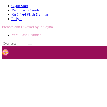
Oyun Skor
Yeni Flash Oyunlar
En Güzel Flash Oyunlar
İletişim
Prenseslerin Like’ları oyunu oyna
Yeni Flash Oyunlar