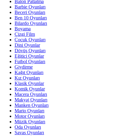
Balon Patlatma
Barbie Oyunları
Beceri Oyunları
Ben 10 Oyunları
Bilardo Oyunları
Boyama
Çizgi Film
Çocuk Oyunları
Dini Oyunlar
Dövüş Oyunları
Eğitici Oyunlar
Futbol Oyunları
Giydirme
Kağıt Oyunları
Kız Oyunları
Klasik Oyunlar
Komik Oyunlar
Macera Oyunları
Makyaj Oyunları
Manken Oyunları
Mario Oyunları
Motor Oyunları
Müzik Oyunları
Oda Oyunları
Savas Oyunları