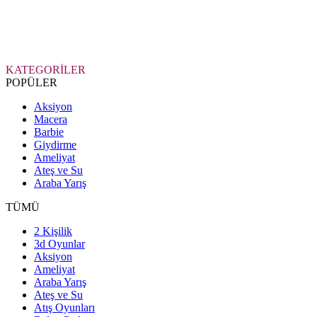
KATEGORİLER
POPÜLER
Aksiyon
Macera
Barbie
Giydirme
Ameliyat
Ateş ve Su
Araba Yarış
TÜMÜ
2 Kişilik
3d Oyunlar
Aksiyon
Ameliyat
Araba Yarış
Ateş ve Su
Atış Oyunları