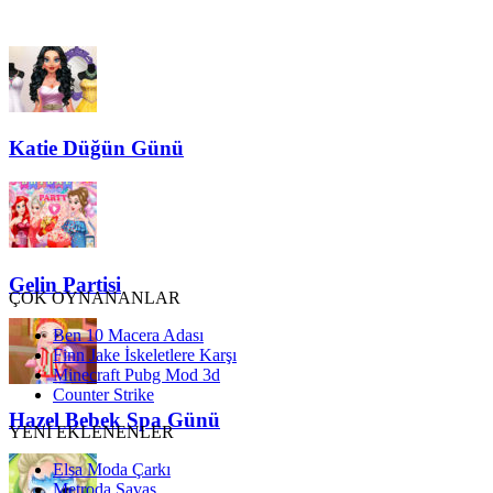
Katie Düğün Günü
Gelin Partisi
ÇOK OYNANANLAR
Ben 10 Macera Adası
Finn Jake İskeletlere Karşı
Minecraft Pubg Mod 3d
Counter Strike
Hazel Bebek Spa Günü
YENİ EKLENENLER
Elsa Moda Çarkı
Metroda Savaş