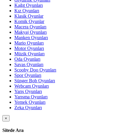
Kağıt Oyunları
Kız Oyunları
Klasik Oyunlar
Komik Oyunlar
Macera Oyunları
Makyaj Oyunları
Manken Oyunları
Mario Oyunları
Motor Oyunları
Müzik Oyunları
Oda Oyunları
Savas Oyunları
Scooby Doo Oyunları
Spor Oyunları
Sünger Bob Oyunları
Webcam Oyunları
Yarış Oyunları
Yarışma Oyunları
Yemek Oyunları
Zeka Oyunları
×
Sitede Ara