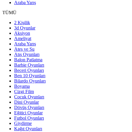
Araba Yarış
TÜMÜ
2 Kişilik
3d Oyunlar
Aksiyon
Ameliyat
Araba Yarış
Ateş ve Su
Atış Oyunları
Balon Patlatma
Barbie Oyunları
Beceri Oyunları
Ben 10 Oyunları
Bilardo Oyunları
Boyama
Çizgi Film
Çocuk Oyunları
Dini Oyunlar
Dövüş Oyunları
Eğitici Oyunlar
Futbol Oyunları
Giydirme
Kağıt Oyunları