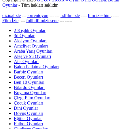
Oyunlar
- Tüm hakları saklıdır.
dizipalizle
---
torrentoyun
---
---
hdfilm izle
----
film izle hint
, ----
Film İzle
, ---
fullhdfilmizlesene
---
-----
2 Kişilik Oyunlar
3d Oyunlar
Aksiyon Oyunları
Ameliyat Oyunları
Araba Yarış Oyunları
Ateş ve Su Oyunları
Atış Oyunları
Balon Patlatma Oyunları
Barbie Oyunları
Beceri Oyunları
Ben 10 Oyunları
Bilardo Oyunları
Boyama Oyunları
Çizgi Film Oyunları
Çocuk Oyunları
Dini Oyunlar
Dövüş Oyunları
Eğitici Oyunlar
Futbol Oyunları
Giydirme Oyunları