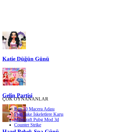
Katie Düğün Günü
Gelin Partisi
ÇOK OYNANANLAR
Ben 10 Macera Adası
Finn Jake İskeletlere Karşı
Minecraft Pubg Mod 3d
Counter Strike
Hazel Bebek Spa Günü