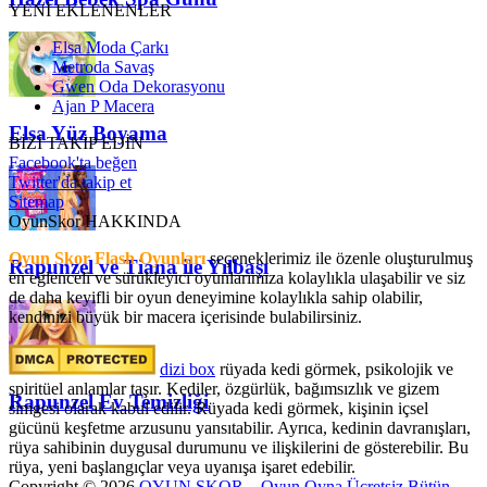
YENİ EKLENENLER
Elsa Moda Çarkı
Metroda Savaş
Gwen Oda Dekorasyonu
Ajan P Macera
Elsa Yüz Boyama
BİZİ TAKİP EDİN
Facebook'ta beğen
Twitter'da takip et
Sitemap
OyunSkor HAKKINDA
Oyun Skor Flash Oyunları
seçeneklerimiz ile özenle oluşturulmuş
Rapunzel ve Tiana ile Yılbaşı
en eğlenceli ve sürükleyici oyunlarımıza kolaylıkla ulaşabilir ve siz
de daha keyifli bir oyun deneyimine kolaylıkla sahip olabilir,
kendinizi büyük bir macera içerisinde bulabilirsiniz.
dizi box
rüyada kedi görmek​, psikolojik ve
spiritüel anlamlar taşır. Kediler, özgürlük, bağımsızlık ve gizem
Rapunzel Ev Temizliği
simgesi olarak kabul edilir. Rüyada kedi görmek, kişinin içsel
gücünü keşfetme arzusunu yansıtabilir. Ayrıca, kedinin davranışları,
rüya sahibinin duygusal durumunu ve ilişkilerini de gösterebilir. Bu
rüya, yeni başlangıçlar veya uyanışa işaret edebilir.
Copyright © 2026
OYUN SKOR – Oyun Oyna Ücretsiz Bütün