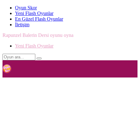
Oyun Skor
Yeni Flash Oyunlar
En Güzel Flash Oyunlar
İletişim
Rapunzel Balerin Dersi oyunu oyna
Yeni Flash Oyunlar