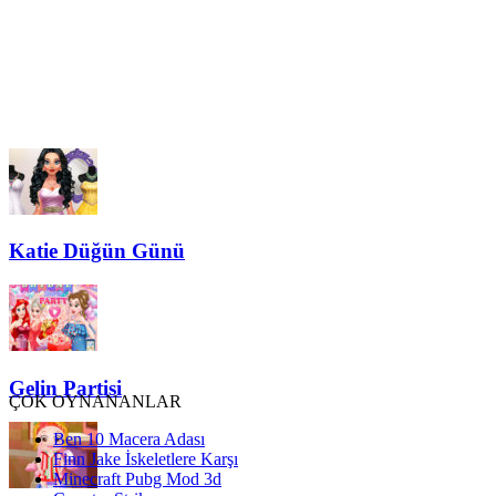
Katie Düğün Günü
Gelin Partisi
ÇOK OYNANANLAR
Ben 10 Macera Adası
Finn Jake İskeletlere Karşı
Minecraft Pubg Mod 3d