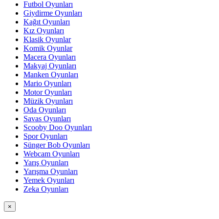
Futbol Oyunları
Giydirme Oyunları
Kağıt Oyunları
Kız Oyunları
Klasik Oyunlar
Komik Oyunlar
Macera Oyunları
Makyaj Oyunları
Manken Oyunları
Mario Oyunları
Motor Oyunları
Müzik Oyunları
Oda Oyunları
Savas Oyunları
Scooby Doo Oyunları
Spor Oyunları
Sünger Bob Oyunları
Webcam Oyunları
Yarış Oyunları
Yarışma Oyunları
Yemek Oyunları
Zeka Oyunları
×