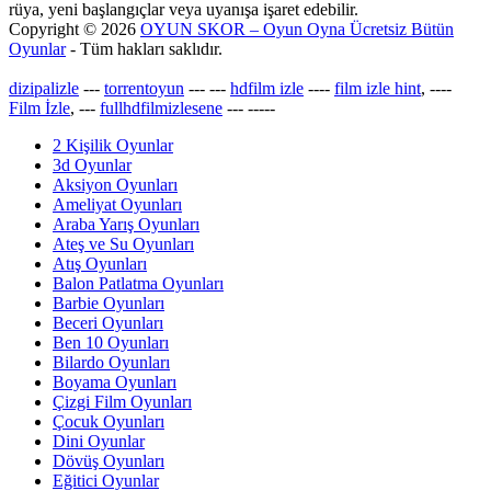
rüya, yeni başlangıçlar veya uyanışa işaret edebilir.
Copyright © 2026
OYUN SKOR – Oyun Oyna Ücretsiz Bütün
Oyunlar
- Tüm hakları saklıdır.
dizipalizle
---
torrentoyun
---
---
hdfilm izle
----
film izle hint
, ----
Film İzle
, ---
fullhdfilmizlesene
---
-----
2 Kişilik Oyunlar
3d Oyunlar
Aksiyon Oyunları
Ameliyat Oyunları
Araba Yarış Oyunları
Ateş ve Su Oyunları
Atış Oyunları
Balon Patlatma Oyunları
Barbie Oyunları
Beceri Oyunları
Ben 10 Oyunları
Bilardo Oyunları
Boyama Oyunları
Çizgi Film Oyunları
Çocuk Oyunları
Dini Oyunlar
Dövüş Oyunları
Eğitici Oyunlar