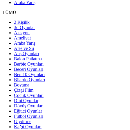
Araba Yarış
TÜMÜ
2 Kişilik
3d Oyunlar
Aksiyon
Ameliyat
Araba Yarış
Ateş ve Su
Atış Oyunları
Balon Patlatma
Barbie Oyunları
Beceri Oyunları
Ben 10 Oyunları
Bilardo Oyunları
Boyama
Çizgi Film
Çocuk Oyunları
Dini Oyunlar
Dövüş Oyunları
Eğitici Oyunlar
Futbol Oyunları
Giydirme
Kağıt Oyunları