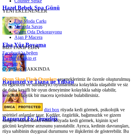
Counter Strike
Hazel Bebek Spa Günü
YENİ EKLENENLER
Elsa Moda Çarkı
Metroda Savaş
Gwen Oda Dekorasyonu
Ajan P Macera
Elsa Yüz Boyama
BİZİ TAKİP EDİN
Facebook'ta beğen
Twitter'da takip et
Sitemap
OyunSkor HAKKINDA
Oyun Skor Flash Oyunları
seçeneklerimiz ile özenle oluşturulmuş
Rapunzel ve Tiana ile Yılbaşı
en eğlenceli ve sürükleyici oyunlarımıza kolaylıkla ulaşabilir ve siz
de daha keyifli bir oyun deneyimine kolaylıkla sahip olabilir,
kendinizi büyük bir macera içerisinde bulabilirsiniz.
dizi box
rüyada kedi görmek​, psikolojik ve
spiritüel anlamlar taşır. Kediler, özgürlük, bağımsızlık ve gizem
Rapunzel Ev Temizliği
simgesi olarak kabul edilir. Rüyada kedi görmek, kişinin içsel
gücünü keşfetme arzusunu yansıtabilir. Ayrıca, kedinin davranışları,
rüya sahibinin duygusal durumunu ve ilişkilerini de gösterebilir. Bu