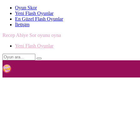
Oyun Skor
Yeni Flash Oyunlar
En Güzel Flash Oyunlar
İletişim
Recep Abiye Sor oyunu oyna
Yeni Flash Oyunlar