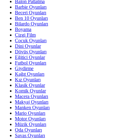
Balon Patlatma
Barbie Oyunları
Beceri Oyunları
Ben 10 Oyunları
Bilardo Oyunları
Boyama
Çizgi Film
Çocuk Oyunları
Dini Oyunlar
Dövüş Oyunları
Eğitici Oyunlar
Futbol Oyunları
Giydirme
Kağıt Oyunları
Kız Oyunları
Klasik Oyunlar
Komik Oyunlar
Macera Oyunları
Makyaj Oyunları
Manken Oyunları
Mario Oyunları
Motor Oyunları
Müzik Oyunları
Oda Oyunları
Savas Oyunları