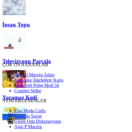
İnsan Topu
Televizyonu Parçala
ÇOK OYNANANLAR
Ben 10 Macera Adası
Finn Jake İskeletlere Karşı
Minecraft Pubg Mod 3d
Counter Strike
Yaramaz Kedi
YENİ EKLENENLER
Elsa Moda Çarkı
Metroda Savaş
Gwen Oda Dekorasyonu
Ajan P Macera