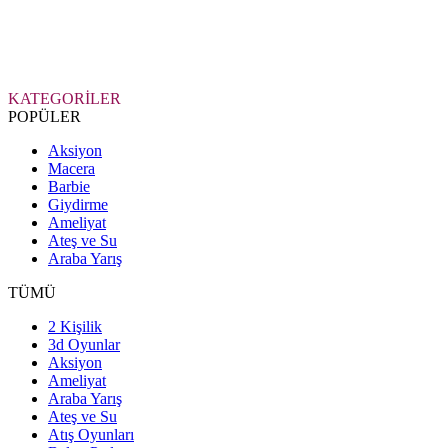
KATEGORİLER
POPÜLER
Aksiyon
Macera
Barbie
Giydirme
Ameliyat
Ateş ve Su
Araba Yarış
TÜMÜ
2 Kişilik
3d Oyunlar
Aksiyon
Ameliyat
Araba Yarış
Ateş ve Su
Atış Oyunları