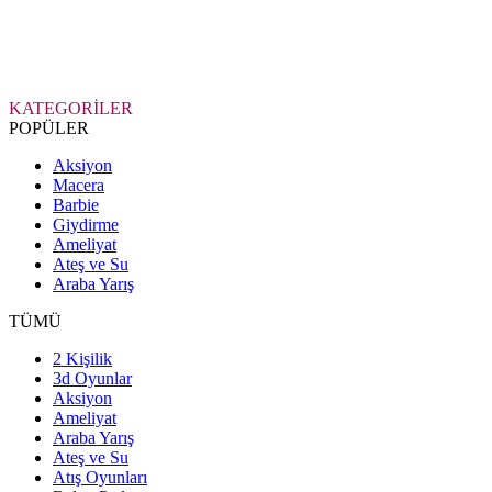
KATEGORİLER
POPÜLER
Aksiyon
Macera
Barbie
Giydirme
Ameliyat
Ateş ve Su
Araba Yarış
TÜMÜ
2 Kişilik
3d Oyunlar
Aksiyon
Ameliyat
Araba Yarış
Ateş ve Su
Atış Oyunları