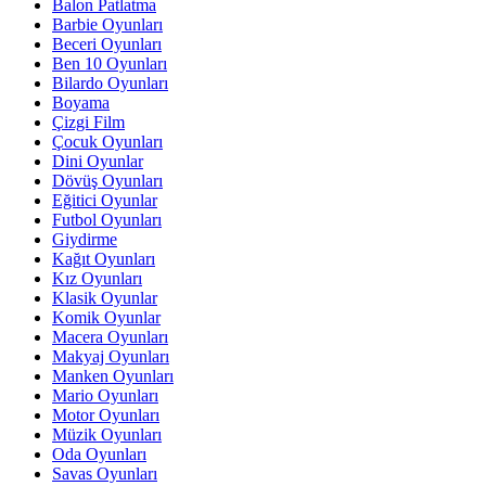
Balon Patlatma
Barbie Oyunları
Beceri Oyunları
Ben 10 Oyunları
Bilardo Oyunları
Boyama
Çizgi Film
Çocuk Oyunları
Dini Oyunlar
Dövüş Oyunları
Eğitici Oyunlar
Futbol Oyunları
Giydirme
Kağıt Oyunları
Kız Oyunları
Klasik Oyunlar
Komik Oyunlar
Macera Oyunları
Makyaj Oyunları
Manken Oyunları
Mario Oyunları
Motor Oyunları
Müzik Oyunları
Oda Oyunları
Savas Oyunları