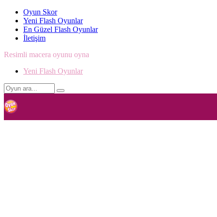
Oyun Skor
Yeni Flash Oyunlar
En Güzel Flash Oyunlar
İletişim
Resimli macera oyunu oyna
Yeni Flash Oyunlar