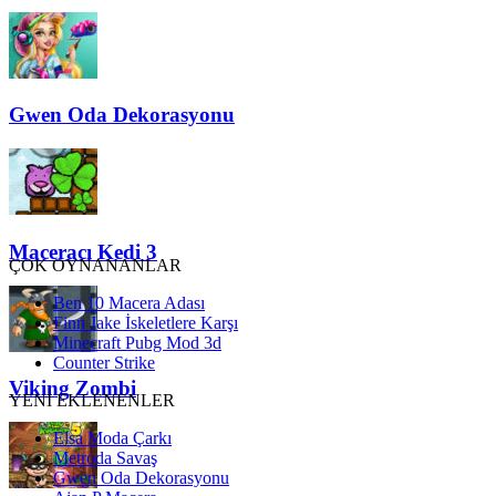
Gwen Oda Dekorasyonu
Maceracı Kedi 3
ÇOK OYNANANLAR
Ben 10 Macera Adası
Finn Jake İskeletlere Karşı
Minecraft Pubg Mod 3d
Counter Strike
Viking Zombi
YENİ EKLENENLER
Elsa Moda Çarkı
Metroda Savaş
Gwen Oda Dekorasyonu