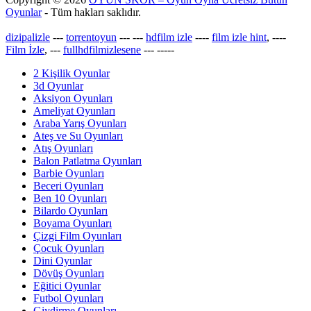
Oyunlar
- Tüm hakları saklıdır.
dizipalizle
---
torrentoyun
---
---
hdfilm izle
----
film izle hint
, ----
Film İzle
, ---
fullhdfilmizlesene
---
-----
2 Kişilik Oyunlar
3d Oyunlar
Aksiyon Oyunları
Ameliyat Oyunları
Araba Yarış Oyunları
Ateş ve Su Oyunları
Atış Oyunları
Balon Patlatma Oyunları
Barbie Oyunları
Beceri Oyunları
Ben 10 Oyunları
Bilardo Oyunları
Boyama Oyunları
Çizgi Film Oyunları
Çocuk Oyunları
Dini Oyunlar
Dövüş Oyunları
Eğitici Oyunlar
Futbol Oyunları
Giydirme Oyunları