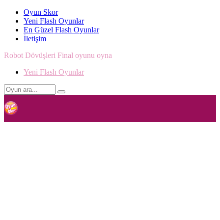
Oyun Skor
Yeni Flash Oyunlar
En Güzel Flash Oyunlar
İletişim
Robot Dövüşleri Final oyunu oyna
Yeni Flash Oyunlar