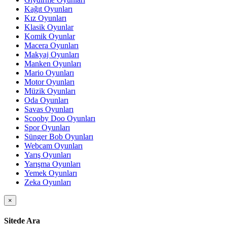
Kağıt Oyunları
Kız Oyunları
Klasik Oyunlar
Komik Oyunlar
Macera Oyunları
Makyaj Oyunları
Manken Oyunları
Mario Oyunları
Motor Oyunları
Müzik Oyunları
Oda Oyunları
Savas Oyunları
Scooby Doo Oyunları
Spor Oyunları
Sünger Bob Oyunları
Webcam Oyunları
Yarış Oyunları
Yarışma Oyunları
Yemek Oyunları
Zeka Oyunları
×
Sitede Ara