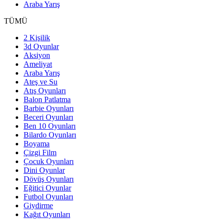
Araba Yarış
TÜMÜ
2 Kişilik
3d Oyunlar
Aksiyon
Ameliyat
Araba Yarış
Ateş ve Su
Atış Oyunları
Balon Patlatma
Barbie Oyunları
Beceri Oyunları
Ben 10 Oyunları
Bilardo Oyunları
Boyama
Çizgi Film
Çocuk Oyunları
Dini Oyunlar
Dövüş Oyunları
Eğitici Oyunlar
Futbol Oyunları
Giydirme
Kağıt Oyunları