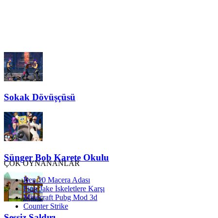
Sokak Dövüşçüsü
Sünger Bob Karete Okulu
ÇOK OYNANANLAR
Ben 10 Macera Adası
Finn Jake İskeletlere Karşı
Minecraft Pubg Mod 3d
Counter Strike
Sessiz Saldırı