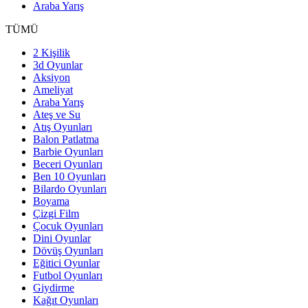
Araba Yarış
TÜMÜ
2 Kişilik
3d Oyunlar
Aksiyon
Ameliyat
Araba Yarış
Ateş ve Su
Atış Oyunları
Balon Patlatma
Barbie Oyunları
Beceri Oyunları
Ben 10 Oyunları
Bilardo Oyunları
Boyama
Çizgi Film
Çocuk Oyunları
Dini Oyunlar
Dövüş Oyunları
Eğitici Oyunlar
Futbol Oyunları
Giydirme
Kağıt Oyunları