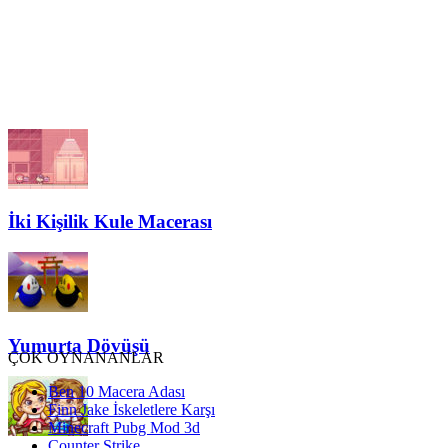
İki Kişilik Kule Macerası
Yumurta Dövüşü
ÇOK OYNANANLAR
Ben 10 Macera Adası
Finn Jake İskeletlere Karşı
Minecraft Pubg Mod 3d
Counter Strike