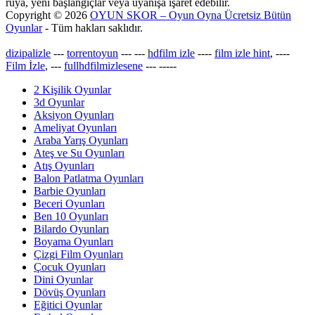
rüya, yeni başlangıçlar veya uyanışa işaret edebilir.
Copyright © 2026
OYUN SKOR – Oyun Oyna Ücretsiz Bütün
Oyunlar
- Tüm hakları saklıdır.
dizipalizle
---
torrentoyun
---
---
hdfilm izle
----
film izle hint
, ----
Film İzle
, ---
fullhdfilmizlesene
---
-----
2 Kişilik Oyunlar
3d Oyunlar
Aksiyon Oyunları
Ameliyat Oyunları
Araba Yarış Oyunları
Ateş ve Su Oyunları
Atış Oyunları
Balon Patlatma Oyunları
Barbie Oyunları
Beceri Oyunları
Ben 10 Oyunları
Bilardo Oyunları
Boyama Oyunları
Çizgi Film Oyunları
Çocuk Oyunları
Dini Oyunlar
Dövüş Oyunları
Eğitici Oyunlar