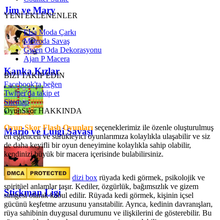
Jim ve Mary
YENİ EKLENENLER
Elsa Moda Çarkı
Metroda Savaş
Gwen Oda Dekorasyonu
Ajan P Macera
Kanka Kızlar
BİZİ TAKİP EDİN
Facebook'ta beğen
Twitter'da takip et
Sitemap
OyunSkor HAKKINDA
Oyun Skor Flash Oyunları
seçeneklerimiz ile özenle oluşturulmuş
Mario ve Luigi Savaşı
en eğlenceli ve sürükleyici oyunlarımıza kolaylıkla ulaşabilir ve siz
de daha keyifli bir oyun deneyimine kolaylıkla sahip olabilir,
kendinizi büyük bir macera içerisinde bulabilirsiniz.
dizi box
rüyada kedi görmek​, psikolojik ve
spiritüel anlamlar taşır. Kediler, özgürlük, bağımsızlık ve gizem
Stickman Ligi
simgesi olarak kabul edilir. Rüyada kedi görmek, kişinin içsel
gücünü keşfetme arzusunu yansıtabilir. Ayrıca, kedinin davranışları,
rüya sahibinin duygusal durumunu ve ilişkilerini de gösterebilir. Bu