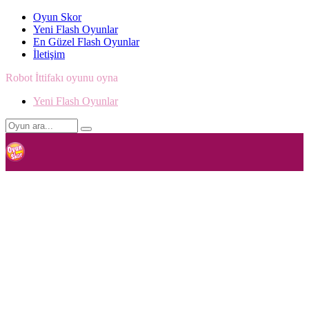
Oyun Skor
Yeni Flash Oyunlar
En Güzel Flash Oyunlar
İletişim
Robot İttifakı oyunu oyna
Yeni Flash Oyunlar