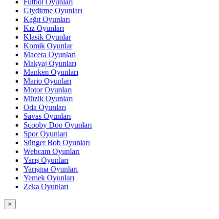
Futbol Oyunları
Giydirme Oyunları
Kağıt Oyunları
Kız Oyunları
Klasik Oyunlar
Komik Oyunlar
Macera Oyunları
Makyaj Oyunları
Manken Oyunları
Mario Oyunları
Motor Oyunları
Müzik Oyunları
Oda Oyunları
Savas Oyunları
Scooby Doo Oyunları
Spor Oyunları
Sünger Bob Oyunları
Webcam Oyunları
Yarış Oyunları
Yarışma Oyunları
Yemek Oyunları
Zeka Oyunları
×