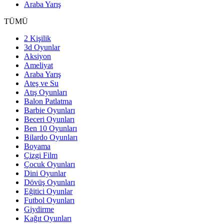
Araba Yarış
TÜMÜ
2 Kişilik
3d Oyunlar
Aksiyon
Ameliyat
Araba Yarış
Ateş ve Su
Atış Oyunları
Balon Patlatma
Barbie Oyunları
Beceri Oyunları
Ben 10 Oyunları
Bilardo Oyunları
Boyama
Çizgi Film
Çocuk Oyunları
Dini Oyunlar
Dövüş Oyunları
Eğitici Oyunlar
Futbol Oyunları
Giydirme
Kağıt Oyunları