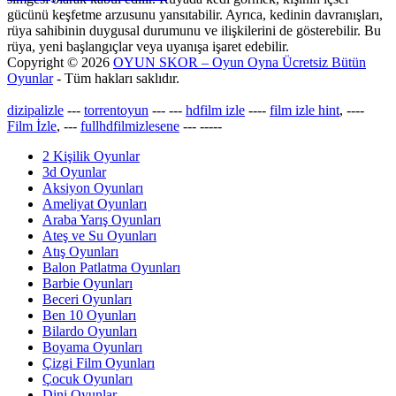
gücünü keşfetme arzusunu yansıtabilir. Ayrıca, kedinin davranışları,
rüya sahibinin duygusal durumunu ve ilişkilerini de gösterebilir. Bu
rüya, yeni başlangıçlar veya uyanışa işaret edebilir.
Copyright © 2026
OYUN SKOR – Oyun Oyna Ücretsiz Bütün
Oyunlar
- Tüm hakları saklıdır.
dizipalizle
---
torrentoyun
---
---
hdfilm izle
----
film izle hint
, ----
Film İzle
, ---
fullhdfilmizlesene
---
-----
2 Kişilik Oyunlar
3d Oyunlar
Aksiyon Oyunları
Ameliyat Oyunları
Araba Yarış Oyunları
Ateş ve Su Oyunları
Atış Oyunları
Balon Patlatma Oyunları
Barbie Oyunları
Beceri Oyunları
Ben 10 Oyunları
Bilardo Oyunları
Boyama Oyunları
Çizgi Film Oyunları
Çocuk Oyunları
Dini Oyunlar