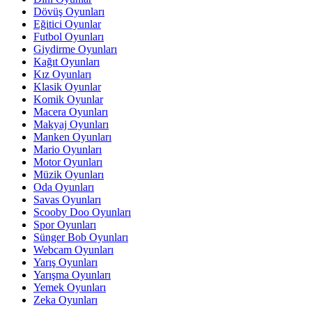
Dövüş Oyunları
Eğitici Oyunlar
Futbol Oyunları
Giydirme Oyunları
Kağıt Oyunları
Kız Oyunları
Klasik Oyunlar
Komik Oyunlar
Macera Oyunları
Makyaj Oyunları
Manken Oyunları
Mario Oyunları
Motor Oyunları
Müzik Oyunları
Oda Oyunları
Savas Oyunları
Scooby Doo Oyunları
Spor Oyunları
Sünger Bob Oyunları
Webcam Oyunları
Yarış Oyunları
Yarışma Oyunları
Yemek Oyunları
Zeka Oyunları