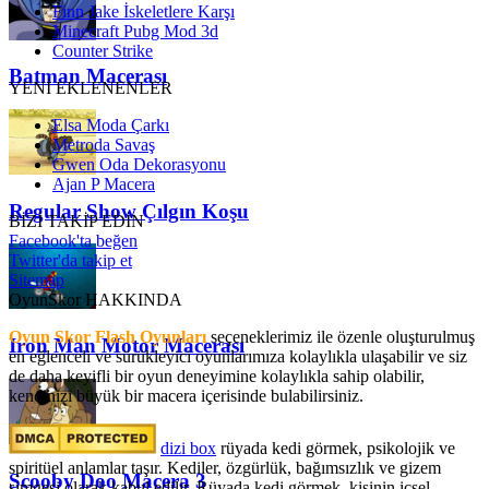
Finn Jake İskeletlere Karşı
Minecraft Pubg Mod 3d
Counter Strike
Batman Macerası
YENİ EKLENENLER
Elsa Moda Çarkı
Metroda Savaş
Gwen Oda Dekorasyonu
Ajan P Macera
Regular Show Çılgın Koşu
BİZİ TAKİP EDİN
Facebook'ta beğen
Twitter'da takip et
Sitemap
OyunSkor HAKKINDA
Oyun Skor Flash Oyunları
seçeneklerimiz ile özenle oluşturulmuş
Iron Man Motor Macerası
en eğlenceli ve sürükleyici oyunlarımıza kolaylıkla ulaşabilir ve siz
de daha keyifli bir oyun deneyimine kolaylıkla sahip olabilir,
kendinizi büyük bir macera içerisinde bulabilirsiniz.
dizi box
rüyada kedi görmek​, psikolojik ve
spiritüel anlamlar taşır. Kediler, özgürlük, bağımsızlık ve gizem
Scooby Doo Macera 3
simgesi olarak kabul edilir. Rüyada kedi görmek, kişinin içsel