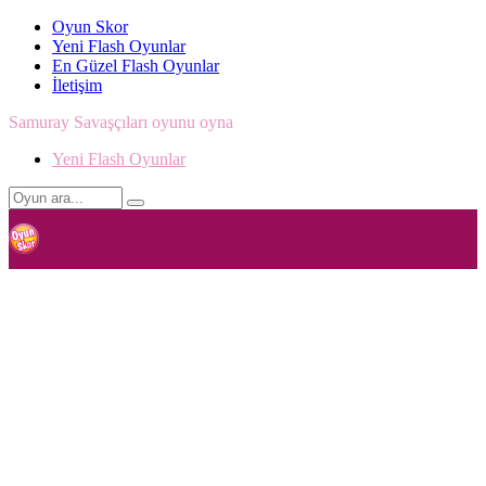
Oyun Skor
Yeni Flash Oyunlar
En Güzel Flash Oyunlar
İletişim
Samuray Savaşçıları oyunu oyna
Yeni Flash Oyunlar