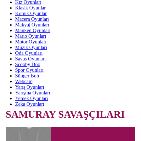
Kız Oyunları
Klasik Oyunlar
Komik Oyunlar
Macera Oyunları
Makyaj Oyunları
Manken Oyunları
Mario Oyunları
Motor Oyunları
Müzik Oyunları
Oda Oyunları
Savas Oyunları
Scooby Doo
Spor Oyunları
Sünger Bob
Webcam
Yarış Oyunları
Yarışma Oyunları
Yemek Oyunları
Zeka Oyunları
SAMURAY SAVAŞÇILARI