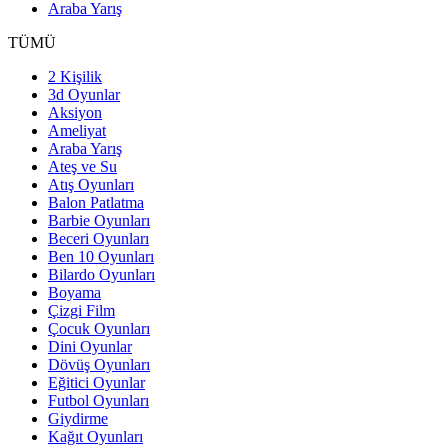
Araba Yarış
TÜMÜ
2 Kişilik
3d Oyunlar
Aksiyon
Ameliyat
Araba Yarış
Ateş ve Su
Atış Oyunları
Balon Patlatma
Barbie Oyunları
Beceri Oyunları
Ben 10 Oyunları
Bilardo Oyunları
Boyama
Çizgi Film
Çocuk Oyunları
Dini Oyunlar
Dövüş Oyunları
Eğitici Oyunlar
Futbol Oyunları
Giydirme
Kağıt Oyunları