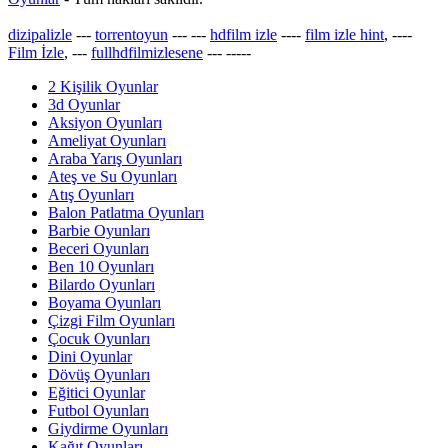
dizipalizle
---
torrentoyun
---
---
hdfilm izle
----
film izle hint
, ----
Film İzle
, ---
fullhdfilmizlesene
---
-----
2 Kişilik Oyunlar
3d Oyunlar
Aksiyon Oyunları
Ameliyat Oyunları
Araba Yarış Oyunları
Ateş ve Su Oyunları
Atış Oyunları
Balon Patlatma Oyunları
Barbie Oyunları
Beceri Oyunları
Ben 10 Oyunları
Bilardo Oyunları
Boyama Oyunları
Çizgi Film Oyunları
Çocuk Oyunları
Dini Oyunlar
Dövüş Oyunları
Eğitici Oyunlar
Futbol Oyunları
Giydirme Oyunları
Kağıt Oyunları