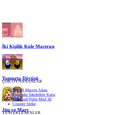
İki Kişilik Kule Macerası
Yumurta Dövüşü
ÇOK OYNANANLAR
Ben 10 Macera Adası
Finn Jake İskeletlere Karşı
Minecraft Pubg Mod 3d
Counter Strike
Jim ve Mary
YENİ EKLENENLER