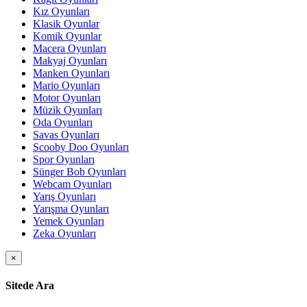
Kız Oyunları
Klasik Oyunlar
Komik Oyunlar
Macera Oyunları
Makyaj Oyunları
Manken Oyunları
Mario Oyunları
Motor Oyunları
Müzik Oyunları
Oda Oyunları
Savas Oyunları
Scooby Doo Oyunları
Spor Oyunları
Sünger Bob Oyunları
Webcam Oyunları
Yarış Oyunları
Yarışma Oyunları
Yemek Oyunları
Zeka Oyunları
×
Sitede Ara