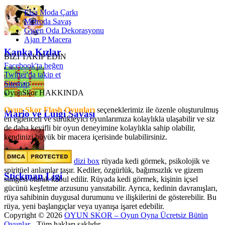
Elsa Moda Çarkı
Metroda Savaş
Gwen Oda Dekorasyonu
Ajan P Macera
Kanka Kızlar
BİZİ TAKİP EDİN
Facebook'ta beğen
Twitter'da takip et
Sitemap
OyunSkor HAKKINDA
Oyun Skor Flash Oyunları
seçeneklerimiz ile özenle oluşturulmuş
Mario ve Luigi Savaşı
en eğlenceli ve sürükleyici oyunlarımıza kolaylıkla ulaşabilir ve siz
de daha keyifli bir oyun deneyimine kolaylıkla sahip olabilir,
kendinizi büyük bir macera içerisinde bulabilirsiniz.
dizi box
rüyada kedi görmek​, psikolojik ve
spiritüel anlamlar taşır. Kediler, özgürlük, bağımsızlık ve gizem
Stickman Ligi
simgesi olarak kabul edilir. Rüyada kedi görmek, kişinin içsel
gücünü keşfetme arzusunu yansıtabilir. Ayrıca, kedinin davranışları,
rüya sahibinin duygusal durumunu ve ilişkilerini de gösterebilir. Bu
rüya, yeni başlangıçlar veya uyanışa işaret edebilir.
Copyright © 2026
OYUN SKOR – Oyun Oyna Ücretsiz Bütün
Oyunlar
- Tüm hakları saklıdır.