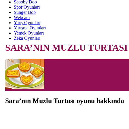
Scooby Doo
Spor Oyunları
Sünger Bob
Webcam
Yarış Oyunları
Yarışma Oyunları
Yemek Oyunları
Zeka Oyunları
SARA’NIN MUZLU TURTASI
Sara’nın Muzlu Turtası oyunu hakkında