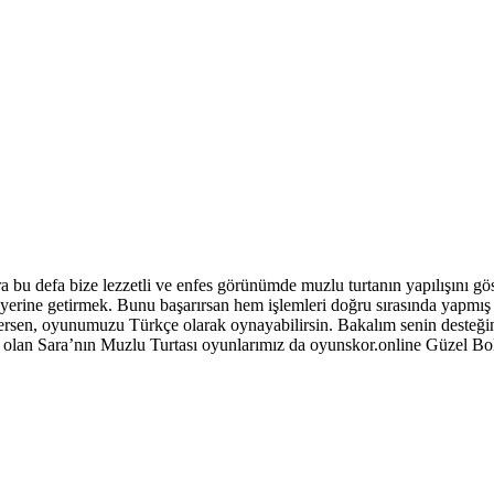
 bu defa bize lezzetli ve enfes görünümde muzlu turtanın yapılışını 
 yerine getirmek. Bunu başarırsan hem işlemleri doğru sırasında yapmış
ersen, oyunumuzu Türkçe olarak oynayabilirsin. Bakalım senin desteğin 
 olan Sara’nın Muzlu Turtası oyunlarımız da oyunskor.online Güzel Bol 