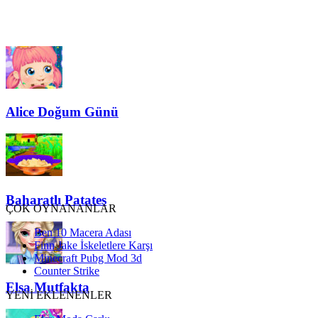
Alice Doğum Günü
Baharatlı Patates
ÇOK OYNANANLAR
Ben 10 Macera Adası
Finn Jake İskeletlere Karşı
Minecraft Pubg Mod 3d
Counter Strike
Elsa Mutfakta
YENİ EKLENENLER