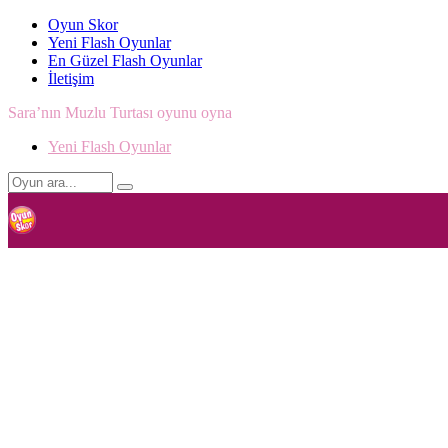
Oyun Skor
Yeni Flash Oyunlar
En Güzel Flash Oyunlar
İletişim
Sara’nın Muzlu Turtası oyunu oyna
Yeni Flash Oyunlar