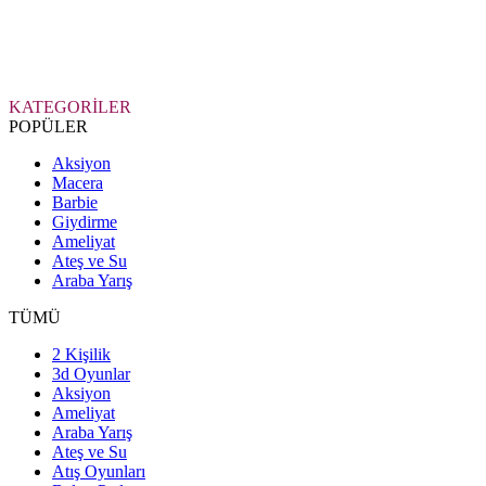
KATEGORİLER
POPÜLER
Aksiyon
Macera
Barbie
Giydirme
Ameliyat
Ateş ve Su
Araba Yarış
TÜMÜ
2 Kişilik
3d Oyunlar
Aksiyon
Ameliyat
Araba Yarış
Ateş ve Su
Atış Oyunları