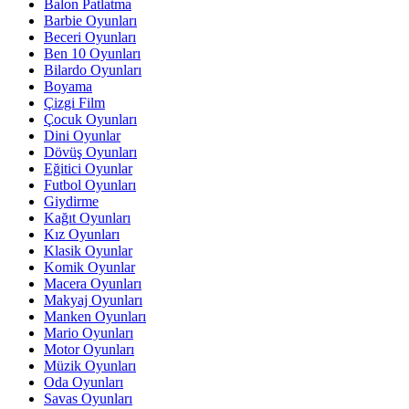
Balon Patlatma
Barbie Oyunları
Beceri Oyunları
Ben 10 Oyunları
Bilardo Oyunları
Boyama
Çizgi Film
Çocuk Oyunları
Dini Oyunlar
Dövüş Oyunları
Eğitici Oyunlar
Futbol Oyunları
Giydirme
Kağıt Oyunları
Kız Oyunları
Klasik Oyunlar
Komik Oyunlar
Macera Oyunları
Makyaj Oyunları
Manken Oyunları
Mario Oyunları
Motor Oyunları
Müzik Oyunları
Oda Oyunları
Savas Oyunları