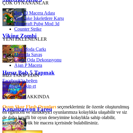
ÇOK OYNANANLAR
Ben 10 Macera Adası
Finn Jake İskeletlere Karşı
Minecraft Pubg Mod 3d
Counter Strike
Viking Zombi
YENİ EKLENENLER
Elsa Moda Çarkı
Metroda Savaş
Gwen Oda Dekorasyonu
Ajan P Macera
Hırsız Bob 5 Tapınak
BİZİ TAKİP EDİN
Facebook'ta beğen
Twitter'da takip et
Sitemap
OyunSkor HAKKINDA
Oyun Skor Flash Oyunları
seçeneklerimiz ile özenle oluşturulmuş
Kanalizasyon Faresi
en eğlenceli ve sürükleyici oyunlarımıza kolaylıkla ulaşabilir ve siz
de daha keyifli bir oyun deneyimine kolaylıkla sahip olabilir,
kendinizi büyük bir macera içerisinde bulabilirsiniz.