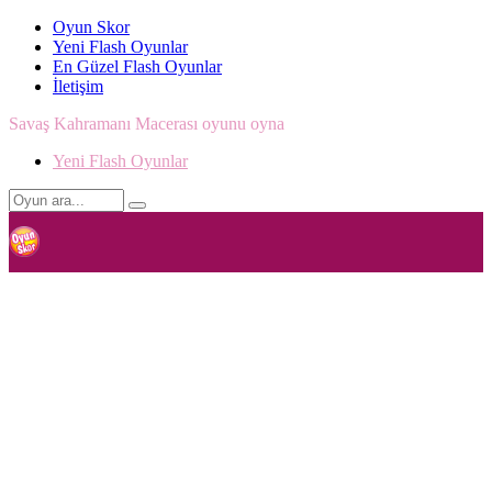
Oyun Skor
Yeni Flash Oyunlar
En Güzel Flash Oyunlar
İletişim
Savaş Kahramanı Macerası oyunu oyna
Yeni Flash Oyunlar