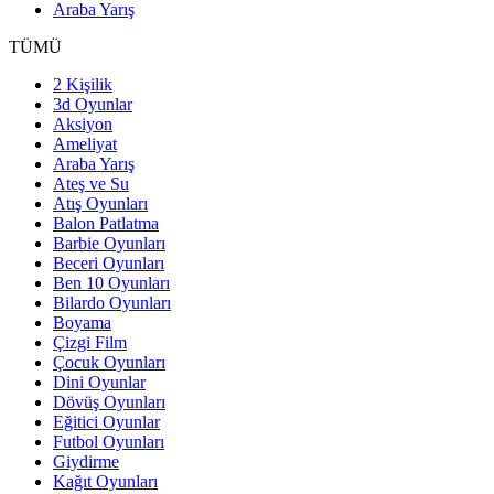
Araba Yarış
TÜMÜ
2 Kişilik
3d Oyunlar
Aksiyon
Ameliyat
Araba Yarış
Ateş ve Su
Atış Oyunları
Balon Patlatma
Barbie Oyunları
Beceri Oyunları
Ben 10 Oyunları
Bilardo Oyunları
Boyama
Çizgi Film
Çocuk Oyunları
Dini Oyunlar
Dövüş Oyunları
Eğitici Oyunlar
Futbol Oyunları
Giydirme
Kağıt Oyunları