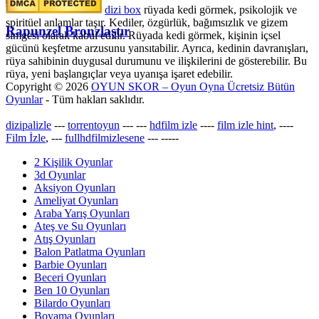
dizi box
rüyada kedi görmek​, psikolojik ve
spiritüel anlamlar taşır. Kediler, özgürlük, bağımsızlık ve gizem
Rapunzel Bronzlaştır
simgesi olarak kabul edilir. Rüyada kedi görmek, kişinin içsel
gücünü keşfetme arzusunu yansıtabilir. Ayrıca, kedinin davranışları,
rüya sahibinin duygusal durumunu ve ilişkilerini de gösterebilir. Bu
rüya, yeni başlangıçlar veya uyanışa işaret edebilir.
Copyright © 2026
OYUN SKOR – Oyun Oyna Ücretsiz Bütün
Oyunlar
- Tüm hakları saklıdır.
dizipalizle
---
torrentoyun
---
---
hdfilm izle
----
film izle hint
, ----
Film İzle
, ---
fullhdfilmizlesene
---
-----
2 Kişilik Oyunlar
3d Oyunlar
Aksiyon Oyunları
Ameliyat Oyunları
Araba Yarış Oyunları
Ateş ve Su Oyunları
Atış Oyunları
Balon Patlatma Oyunları
Barbie Oyunları
Beceri Oyunları
Ben 10 Oyunları
Bilardo Oyunları
Boyama Oyunları