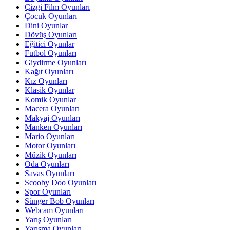
Çizgi Film Oyunları
Çocuk Oyunları
Dini Oyunlar
Dövüş Oyunları
Eğitici Oyunlar
Futbol Oyunları
Giydirme Oyunları
Kağıt Oyunları
Kız Oyunları
Klasik Oyunlar
Komik Oyunlar
Macera Oyunları
Makyaj Oyunları
Manken Oyunları
Mario Oyunları
Motor Oyunları
Müzik Oyunları
Oda Oyunları
Savas Oyunları
Scooby Doo Oyunları
Spor Oyunları
Sünger Bob Oyunları
Webcam Oyunları
Yarış Oyunları
Yarışma Oyunları