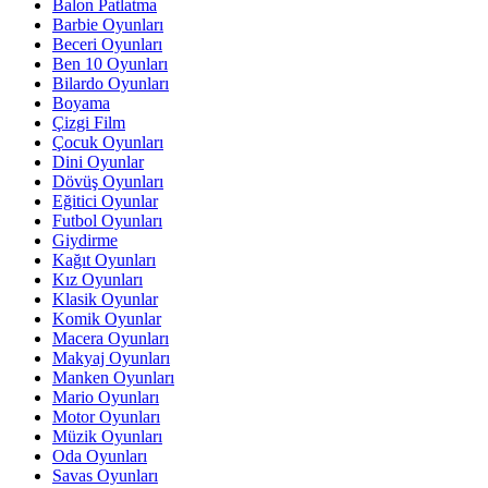
Balon Patlatma
Barbie Oyunları
Beceri Oyunları
Ben 10 Oyunları
Bilardo Oyunları
Boyama
Çizgi Film
Çocuk Oyunları
Dini Oyunlar
Dövüş Oyunları
Eğitici Oyunlar
Futbol Oyunları
Giydirme
Kağıt Oyunları
Kız Oyunları
Klasik Oyunlar
Komik Oyunlar
Macera Oyunları
Makyaj Oyunları
Manken Oyunları
Mario Oyunları
Motor Oyunları
Müzik Oyunları
Oda Oyunları
Savas Oyunları