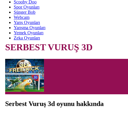
Scooby Doo
Spor Oyunları
Sünger Bob
Webcam
Yarış Oyunları
Yarışma Oyunları
Yemek Oyunları
Zeka Oyunları
SERBEST VURUŞ 3D
Serbest Vuruş 3d oyunu hakkında