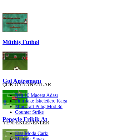
Müthiş Futbol
Gol Antremanı
ÇOK OYNANANLAR
Ben 10 Macera Adası
Finn Jake İskeletlere Karşı
Minecraft Pubg Mod 3d
Counter Strike
Pepeyle Frikik At
YENİ EKLENENLER
Elsa Moda Çarkı
Metroda Savaş