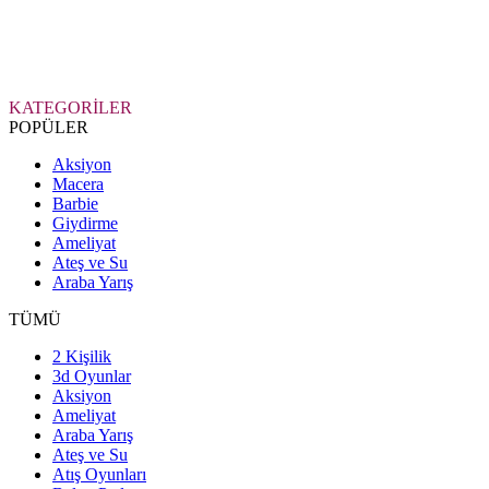
KATEGORİLER
POPÜLER
Aksiyon
Macera
Barbie
Giydirme
Ameliyat
Ateş ve Su
Araba Yarış
TÜMÜ
2 Kişilik
3d Oyunlar
Aksiyon
Ameliyat
Araba Yarış
Ateş ve Su
Atış Oyunları