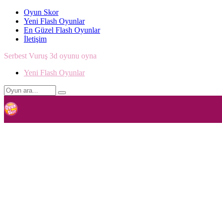
Oyun Skor
Yeni Flash Oyunlar
En Güzel Flash Oyunlar
İletişim
Serbest Vuruş 3d oyunu oyna
Yeni Flash Oyunlar