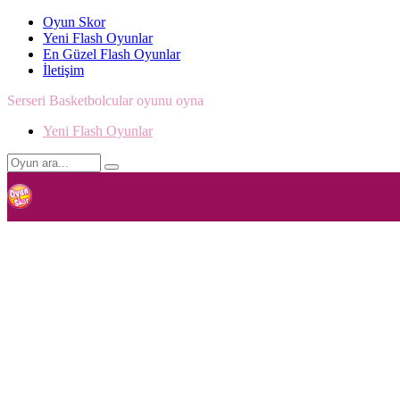
Oyun Skor
Yeni Flash Oyunlar
En Güzel Flash Oyunlar
İletişim
Serseri Basketbolcular oyunu oyna
Yeni Flash Oyunlar