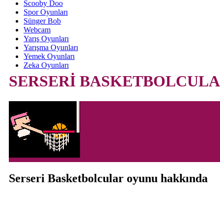
Scooby Doo
Spor Oyunları
Sünger Bob
Webcam
Yarış Oyunları
Yarışma Oyunları
Yemek Oyunları
Zeka Oyunları
SERSERİ BASKETBOLCUL
Serseri Basketbolcular oyunu hakkında