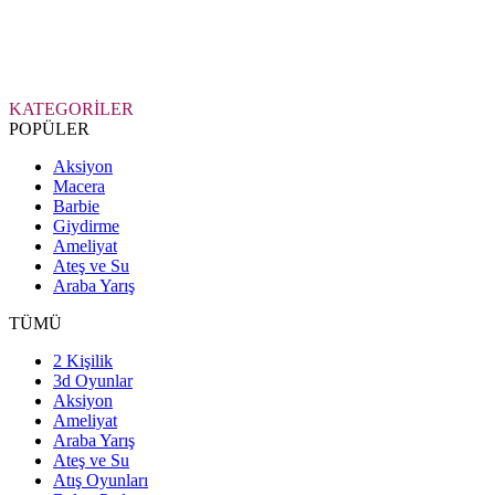
KATEGORİLER
POPÜLER
Aksiyon
Macera
Barbie
Giydirme
Ameliyat
Ateş ve Su
Araba Yarış
TÜMÜ
2 Kişilik
3d Oyunlar
Aksiyon
Ameliyat
Araba Yarış
Ateş ve Su
Atış Oyunları