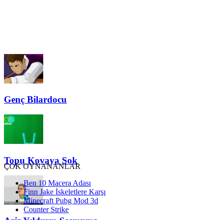
Genç Bilardocu
Topu Kovaya Sok
ÇOK OYNANANLAR
Ben 10 Macera Adası
Finn Jake İskeletlere Karşı
Minecraft Pubg Mod 3d
Counter Strike