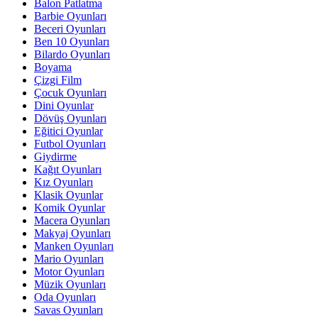
Balon Patlatma
Barbie Oyunları
Beceri Oyunları
Ben 10 Oyunları
Bilardo Oyunları
Boyama
Çizgi Film
Çocuk Oyunları
Dini Oyunlar
Dövüş Oyunları
Eğitici Oyunlar
Futbol Oyunları
Giydirme
Kağıt Oyunları
Kız Oyunları
Klasik Oyunlar
Komik Oyunlar
Macera Oyunları
Makyaj Oyunları
Manken Oyunları
Mario Oyunları
Motor Oyunları
Müzik Oyunları
Oda Oyunları
Savas Oyunları