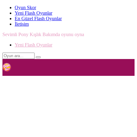
Oyun Skor
Yeni Flash Oyunlar
En Güzel Flash Oyunlar
İletişim
Sevimli Pony Kışlık Bakımda oyunu oyna
Yeni Flash Oyunlar