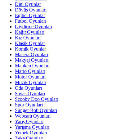
Dini Oyunlar
Dövüş Oyunları
Eğitici Oyunlar
Futbol Oyunları
Giydirme Oyunları
Kağıt Oyunları
Kız Oyunları
Klasik Oyunlar
Komik Oyunlar
Macera Oyunları
Makyaj Oyunları
Manken Oyunları
Mario Oyunları
Motor Oyunları
Müzik Oyunları
Oda Oyunları
Savas Oyunları
Scooby Doo Oyunları
Spor Oyunları
Sünger Bob Oyunları
Webcam Oyunları
Yarış Oyunları
Yarışma Oyunları
Yemek Oyunları
Zeka Oyunları