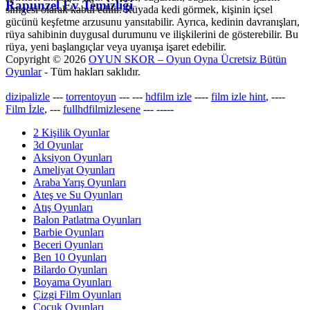
Rapunzel Ev Temizliği
simgesi olarak kabul edilir. Rüyada kedi görmek, kişinin içsel
gücünü keşfetme arzusunu yansıtabilir. Ayrıca, kedinin davranışları,
rüya sahibinin duygusal durumunu ve ilişkilerini de gösterebilir. Bu
rüya, yeni başlangıçlar veya uyanışa işaret edebilir.
Copyright © 2026
OYUN SKOR – Oyun Oyna Ücretsiz Bütün
Oyunlar
- Tüm hakları saklıdır.
dizipalizle
---
torrentoyun
---
---
hdfilm izle
----
film izle hint
, ----
Film İzle
, ---
fullhdfilmizlesene
---
-----
2 Kişilik Oyunlar
3d Oyunlar
Aksiyon Oyunları
Ameliyat Oyunları
Araba Yarış Oyunları
Ateş ve Su Oyunları
Atış Oyunları
Balon Patlatma Oyunları
Barbie Oyunları
Beceri Oyunları
Ben 10 Oyunları
Bilardo Oyunları
Boyama Oyunları
Çizgi Film Oyunları
Çocuk Oyunları