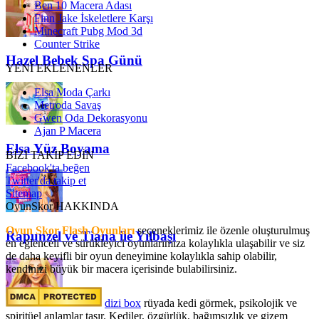
Ben 10 Macera Adası
Finn Jake İskeletlere Karşı
Minecraft Pubg Mod 3d
Counter Strike
Hazel Bebek Spa Günü
YENİ EKLENENLER
Elsa Moda Çarkı
Metroda Savaş
Gwen Oda Dekorasyonu
Ajan P Macera
Elsa Yüz Boyama
BİZİ TAKİP EDİN
Facebook'ta beğen
Twitter'da takip et
Sitemap
OyunSkor HAKKINDA
Oyun Skor Flash Oyunları
seçeneklerimiz ile özenle oluşturulmuş
Rapunzel ve Tiana ile Yılbaşı
en eğlenceli ve sürükleyici oyunlarımıza kolaylıkla ulaşabilir ve siz
de daha keyifli bir oyun deneyimine kolaylıkla sahip olabilir,
kendinizi büyük bir macera içerisinde bulabilirsiniz.
dizi box
rüyada kedi görmek​, psikolojik ve
spiritüel anlamlar taşır. Kediler, özgürlük, bağımsızlık ve gizem