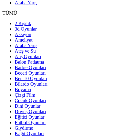
Araba Yarış
TÜMÜ
2 Kişilik
3d Oyunlar
Aksiyon
Ameliyat
Araba Yarış
Ateş ve Su
Atış Oyunları
Balon Patlatma
Barbie Oyunları
Beceri Oyunları
Ben 10 Oyunları
Bilardo Oyunları
Boyama
Çizgi Film
Çocuk Oyunları
Dini Oyunlar
Dövüş Oyunları
Eğitici Oyunlar
Futbol Oyunları
Giydirme
Kağıt Oyunları