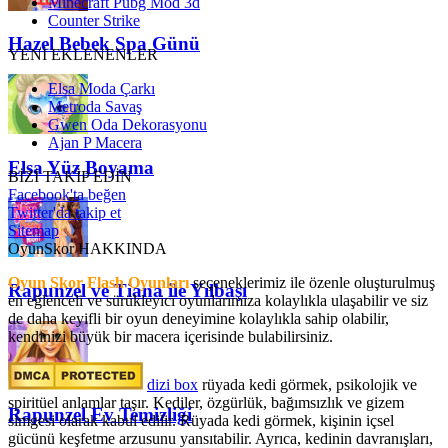
Minecraft Pubg Mod 3d
Counter Strike
Hazel Bebek Spa Günü
YENİ EKLENENLER
Elsa Moda Çarkı
Metroda Savaş
Gwen Oda Dekorasyonu
Ajan P Macera
Elsa Yüz Boyama
BİZİ TAKİP EDİN
Facebook'ta beğen
Twitter'da takip et
Sitemap
OyunSkor HAKKINDA
Oyun Skor Flash Oyunları
seçeneklerimiz ile özenle oluşturulmuş
Rapunzel ve Tiana ile Yılbaşı
en eğlenceli ve sürükleyici oyunlarımıza kolaylıkla ulaşabilir ve siz
de daha keyifli bir oyun deneyimine kolaylıkla sahip olabilir,
kendinizi büyük bir macera içerisinde bulabilirsiniz.
dizi box
rüyada kedi görmek​, psikolojik ve
spiritüel anlamlar taşır. Kediler, özgürlük, bağımsızlık ve gizem
Rapunzel Ev Temizliği
simgesi olarak kabul edilir. Rüyada kedi görmek, kişinin içsel
gücünü keşfetme arzusunu yansıtabilir. Ayrıca, kedinin davranışları,