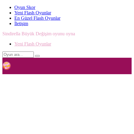
Oyun Skor
Yeni Flash Oyunlar
En Güzel Flash Oyunlar
İletişim
Sindirella Büyük Değişim oyunu oyna
Yeni Flash Oyunlar