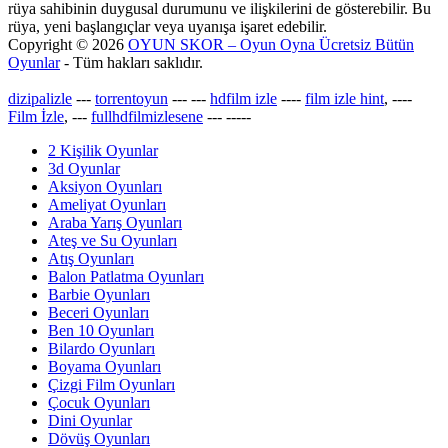
rüya sahibinin duygusal durumunu ve ilişkilerini de gösterebilir. Bu
rüya, yeni başlangıçlar veya uyanışa işaret edebilir.
Copyright © 2026
OYUN SKOR – Oyun Oyna Ücretsiz Bütün
Oyunlar
- Tüm hakları saklıdır.
dizipalizle
---
torrentoyun
---
---
hdfilm izle
----
film izle hint
, ----
Film İzle
, ---
fullhdfilmizlesene
---
-----
2 Kişilik Oyunlar
3d Oyunlar
Aksiyon Oyunları
Ameliyat Oyunları
Araba Yarış Oyunları
Ateş ve Su Oyunları
Atış Oyunları
Balon Patlatma Oyunları
Barbie Oyunları
Beceri Oyunları
Ben 10 Oyunları
Bilardo Oyunları
Boyama Oyunları
Çizgi Film Oyunları
Çocuk Oyunları
Dini Oyunlar
Dövüş Oyunları