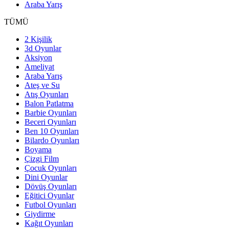
Araba Yarış
TÜMÜ
2 Kişilik
3d Oyunlar
Aksiyon
Ameliyat
Araba Yarış
Ateş ve Su
Atış Oyunları
Balon Patlatma
Barbie Oyunları
Beceri Oyunları
Ben 10 Oyunları
Bilardo Oyunları
Boyama
Çizgi Film
Çocuk Oyunları
Dini Oyunlar
Dövüş Oyunları
Eğitici Oyunlar
Futbol Oyunları
Giydirme
Kağıt Oyunları