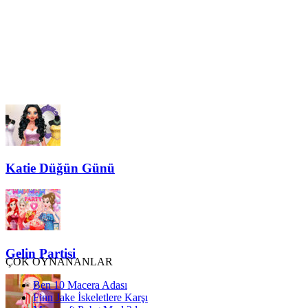
Katie Düğün Günü
Gelin Partisi
ÇOK OYNANANLAR
Ben 10 Macera Adası
Finn Jake İskeletlere Karşı