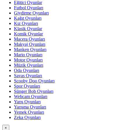
Eğitici Oyunlar
Futbol Oyunları
Giydirme Oyunları
Kağıt Oyunları
Kız Oyunları
Klasik Oyunlar
Komik Oyunlar
Macera Oyunları
Makyaj Oyunları
Manken Oyunları
Mario Oyunları
Motor Oyunları
Müzik Oyunları
Oda Oyunları
Savas Oyunları
Scooby Doo Oyunları
Spor Oyunları
Sünger Bob Oyunları
Webcam Oyunları
Yarış Oyunları
Yarışma Oyunları
Yemek Oyunları
Zeka Oyunları
×