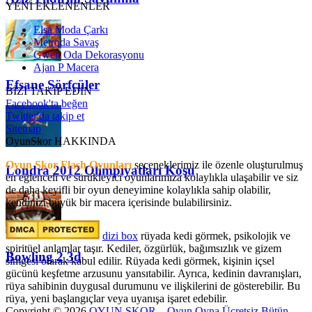
YENİ EKLENENLER
Elsa Moda Çarkı
Metroda Savaş
Gwen Oda Dekorasyonu
Ajan P Macera
Efsane Sörfçüler
BİZİ TAKİP EDİN
Facebook'ta beğen
Twitter'da takip et
Sitemap
OyunSkor HAKKINDA
Oyun Skor Flash Oyunları
seçeneklerimiz ile özenle oluşturulmuş
Londra 2012 Olimpiyatları Koşu
en eğlenceli ve sürükleyici oyunlarımıza kolaylıkla ulaşabilir ve siz
de daha keyifli bir oyun deneyimine kolaylıkla sahip olabilir,
kendinizi büyük bir macera içerisinde bulabilirsiniz.
dizi box
rüyada kedi görmek​, psikolojik ve
spiritüel anlamlar taşır. Kediler, özgürlük, bağımsızlık ve gizem
Bowling 2 3d
simgesi olarak kabul edilir. Rüyada kedi görmek, kişinin içsel
gücünü keşfetme arzusunu yansıtabilir. Ayrıca, kedinin davranışları,
rüya sahibinin duygusal durumunu ve ilişkilerini de gösterebilir. Bu
rüya, yeni başlangıçlar veya uyanışa işaret edebilir.
Copyright © 2026
OYUN SKOR – Oyun Oyna Ücretsiz Bütün