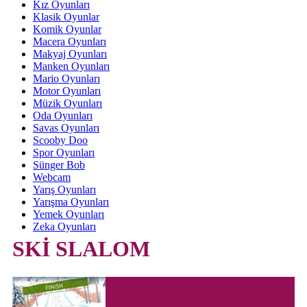
Kız Oyunları
Klasik Oyunlar
Komik Oyunlar
Macera Oyunları
Makyaj Oyunları
Manken Oyunları
Mario Oyunları
Motor Oyunları
Müzik Oyunları
Oda Oyunları
Savas Oyunları
Scooby Doo
Spor Oyunları
Sünger Bob
Webcam
Yarış Oyunları
Yarışma Oyunları
Yemek Oyunları
Zeka Oyunları
SKİ SLALOM