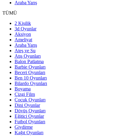
Araba Yarış
TÜMÜ
2 Kişilik
3d Oyunlar
Aksiyon
Ameliyat
Araba Yarış
Ateş ve Su
Atış Oyunları
Balon Patlatma
Barbie Oyunları
Beceri Oyunları
Ben 10 Oyunları
Bilardo Oyunları
Boyama
Çizgi Film
Çocuk Oyunları
Dini Oyunlar
Dövüş Oyunları
Eğitici Oyunlar
Futbol Oyunları
Giydirme
Kağıt Oyunları