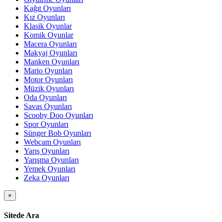
Kağıt Oyunları
Kız Oyunları
Klasik Oyunlar
Komik Oyunlar
Macera Oyunları
Makyaj Oyunları
Manken Oyunları
Mario Oyunları
Motor Oyunları
Müzik Oyunları
Oda Oyunları
Savas Oyunları
Scooby Doo Oyunları
Spor Oyunları
Sünger Bob Oyunları
Webcam Oyunları
Yarış Oyunları
Yarışma Oyunları
Yemek Oyunları
Zeka Oyunları
×
Sitede Ara