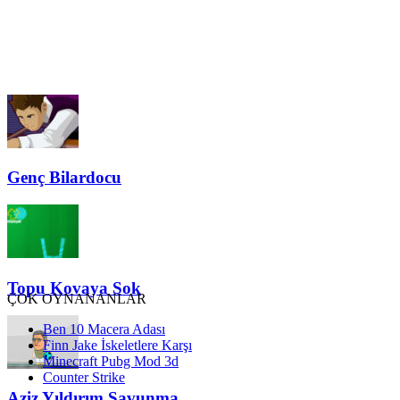
Genç Bilardocu
Topu Kovaya Sok
ÇOK OYNANANLAR
Ben 10 Macera Adası
Finn Jake İskeletlere Karşı
Minecraft Pubg Mod 3d
Counter Strike
Aziz Yıldırım Savunma