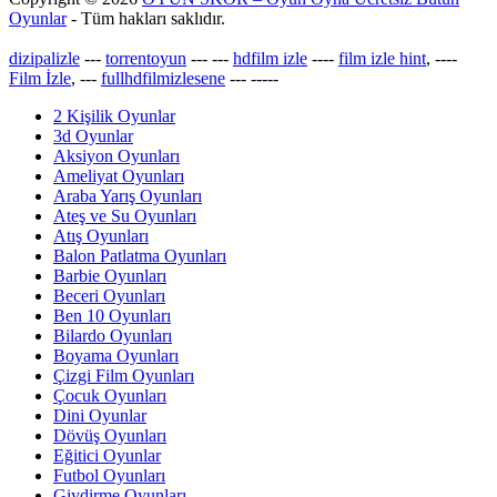
Oyunlar
- Tüm hakları saklıdır.
dizipalizle
---
torrentoyun
---
---
hdfilm izle
----
film izle hint
, ----
Film İzle
, ---
fullhdfilmizlesene
---
-----
2 Kişilik Oyunlar
3d Oyunlar
Aksiyon Oyunları
Ameliyat Oyunları
Araba Yarış Oyunları
Ateş ve Su Oyunları
Atış Oyunları
Balon Patlatma Oyunları
Barbie Oyunları
Beceri Oyunları
Ben 10 Oyunları
Bilardo Oyunları
Boyama Oyunları
Çizgi Film Oyunları
Çocuk Oyunları
Dini Oyunlar
Dövüş Oyunları
Eğitici Oyunlar
Futbol Oyunları
Giydirme Oyunları