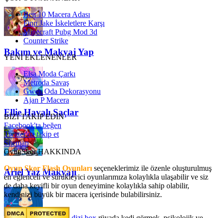
Ben 10 Macera Adası
Finn Jake İskeletlere Karşı
Minecraft Pubg Mod 3d
Counter Strike
Bakım ve Makyaj Yap
YENİ EKLENENLER
Elsa Moda Çarkı
Metroda Savaş
Gwen Oda Dekorasyonu
Ajan P Macera
Ellie Havalı Saçlar
BİZİ TAKİP EDİN
Facebook'ta beğen
Twitter'da takip et
Sitemap
OyunSkor HAKKINDA
Oyun Skor Flash Oyunları
seçeneklerimiz ile özenle oluşturulmuş
Ariel Yaz Makyajı
en eğlenceli ve sürükleyici oyunlarımıza kolaylıkla ulaşabilir ve siz
de daha keyifli bir oyun deneyimine kolaylıkla sahip olabilir,
kendinizi büyük bir macera içerisinde bulabilirsiniz.
dizi box
rüyada kedi görmek​, psikolojik ve