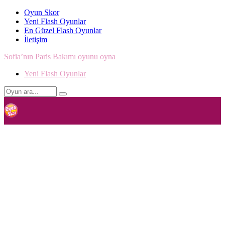
Oyun Skor
Yeni Flash Oyunlar
En Güzel Flash Oyunlar
İletişim
Sofia’nın Paris Bakımı oyunu oyna
Yeni Flash Oyunlar