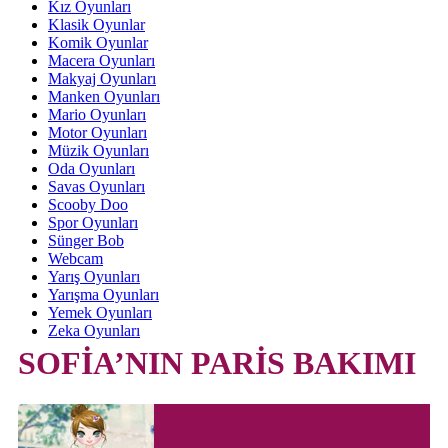
Kız Oyunları
Klasik Oyunlar
Komik Oyunlar
Macera Oyunları
Makyaj Oyunları
Manken Oyunları
Mario Oyunları
Motor Oyunları
Müzik Oyunları
Oda Oyunları
Savas Oyunları
Scooby Doo
Spor Oyunları
Sünger Bob
Webcam
Yarış Oyunları
Yarışma Oyunları
Yemek Oyunları
Zeka Oyunları
SOFİA’NIN PARİS BAKIMI