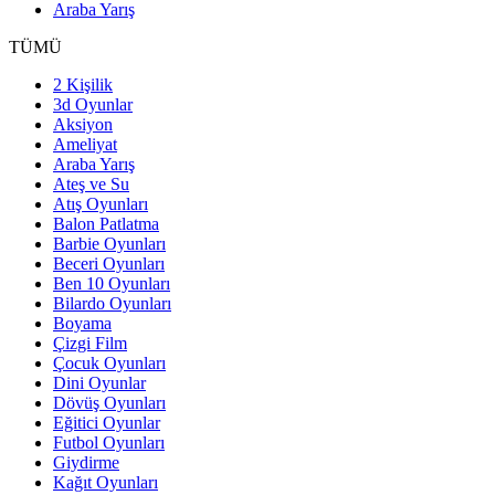
Araba Yarış
TÜMÜ
2 Kişilik
3d Oyunlar
Aksiyon
Ameliyat
Araba Yarış
Ateş ve Su
Atış Oyunları
Balon Patlatma
Barbie Oyunları
Beceri Oyunları
Ben 10 Oyunları
Bilardo Oyunları
Boyama
Çizgi Film
Çocuk Oyunları
Dini Oyunlar
Dövüş Oyunları
Eğitici Oyunlar
Futbol Oyunları
Giydirme
Kağıt Oyunları