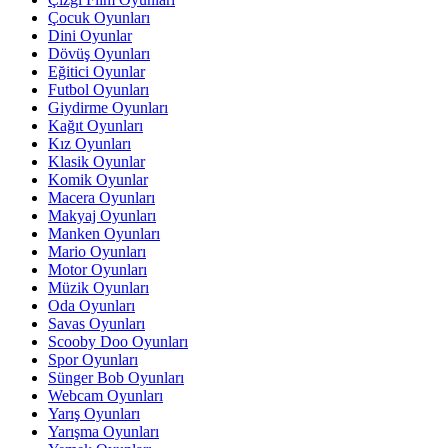
Çocuk Oyunları
Dini Oyunlar
Dövüş Oyunları
Eğitici Oyunlar
Futbol Oyunları
Giydirme Oyunları
Kağıt Oyunları
Kız Oyunları
Klasik Oyunlar
Komik Oyunlar
Macera Oyunları
Makyaj Oyunları
Manken Oyunları
Mario Oyunları
Motor Oyunları
Müzik Oyunları
Oda Oyunları
Savas Oyunları
Scooby Doo Oyunları
Spor Oyunları
Sünger Bob Oyunları
Webcam Oyunları
Yarış Oyunları
Yarışma Oyunları