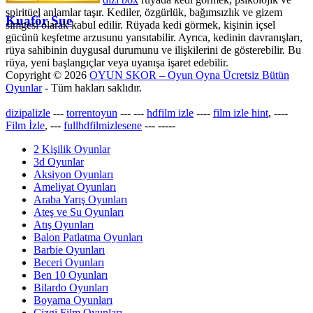
spiritüel anlamlar taşır. Kediler, özgürlük, bağımsızlık ve gizem
Kuaför Sue
simgesi olarak kabul edilir. Rüyada kedi görmek, kişinin içsel
gücünü keşfetme arzusunu yansıtabilir. Ayrıca, kedinin davranışları,
rüya sahibinin duygusal durumunu ve ilişkilerini de gösterebilir. Bu
rüya, yeni başlangıçlar veya uyanışa işaret edebilir.
Copyright © 2026
OYUN SKOR – Oyun Oyna Ücretsiz Bütün
Oyunlar
- Tüm hakları saklıdır.
dizipalizle
---
torrentoyun
---
---
hdfilm izle
----
film izle hint
, ----
Film İzle
, ---
fullhdfilmizlesene
---
-----
2 Kişilik Oyunlar
3d Oyunlar
Aksiyon Oyunları
Ameliyat Oyunları
Araba Yarış Oyunları
Ateş ve Su Oyunları
Atış Oyunları
Balon Patlatma Oyunları
Barbie Oyunları
Beceri Oyunları
Ben 10 Oyunları
Bilardo Oyunları
Boyama Oyunları
Çizgi Film Oyunları