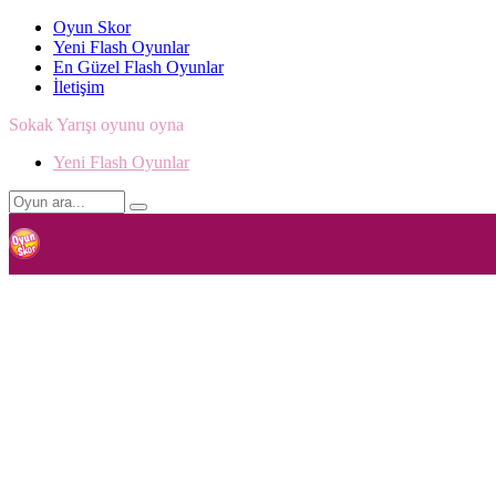
Oyun Skor
Yeni Flash Oyunlar
En Güzel Flash Oyunlar
İletişim
Sokak Yarışı oyunu oyna
Yeni Flash Oyunlar