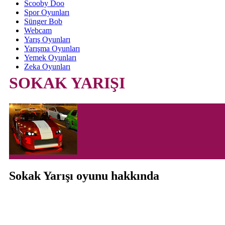
Scooby Doo
Spor Oyunları
Sünger Bob
Webcam
Yarış Oyunları
Yarışma Oyunları
Yemek Oyunları
Zeka Oyunları
SOKAK YARIŞI
Sokak Yarışı oyunu hakkında