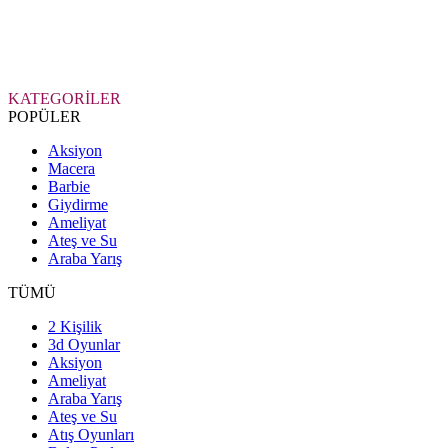
KATEGORİLER
POPÜLER
Aksiyon
Macera
Barbie
Giydirme
Ameliyat
Ateş ve Su
Araba Yarış
TÜMÜ
2 Kişilik
3d Oyunlar
Aksiyon
Ameliyat
Araba Yarış
Ateş ve Su
Atış Oyunları