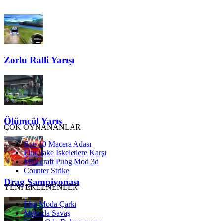
Zorlu Ralli Yarışı
Ölümcül Yarış
ÇOK OYNANANLAR
Ben 10 Macera Adası
Finn Jake İskeletlere Karşı
Minecraft Pubg Mod 3d
Counter Strike
Drag Şampiyonası
YENİ EKLENENLER
Elsa Moda Çarkı
Metroda Savaş