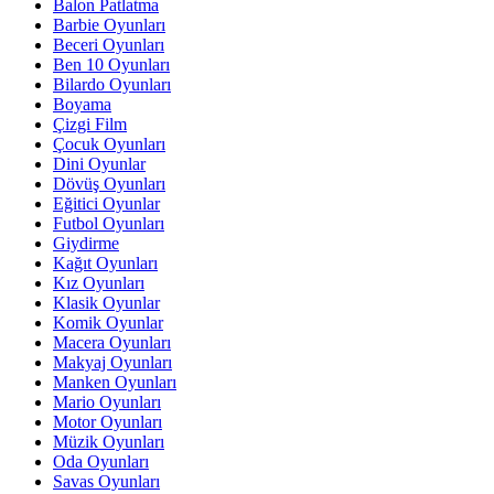
Balon Patlatma
Barbie Oyunları
Beceri Oyunları
Ben 10 Oyunları
Bilardo Oyunları
Boyama
Çizgi Film
Çocuk Oyunları
Dini Oyunlar
Dövüş Oyunları
Eğitici Oyunlar
Futbol Oyunları
Giydirme
Kağıt Oyunları
Kız Oyunları
Klasik Oyunlar
Komik Oyunlar
Macera Oyunları
Makyaj Oyunları
Manken Oyunları
Mario Oyunları
Motor Oyunları
Müzik Oyunları
Oda Oyunları
Savas Oyunları